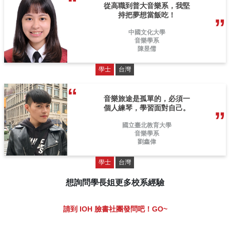
從高職到普大音樂系，我堅
持把夢想當飯吃！
中國文化大學
音樂學系
陳昱儒
學士
台灣
音樂旅途是孤單的，必須一
個人練琴，學習面對自己。
國立臺北教育大學
音樂學系
劉鑫偉
學士
台灣
想詢問學長姐更多校系經驗
請到 IOH 臉書社團發問吧！GO~