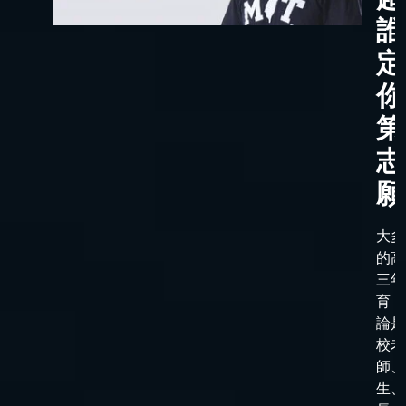
誰
定
你
第
志
願
大多
的高
三年
育，
論是
校老
師、
生、