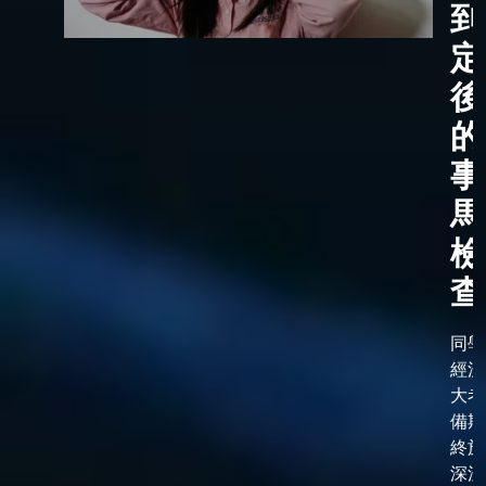
到
定
後
的
事
馬
檢
查
同學
經漫
大考
備期
終於
深淵