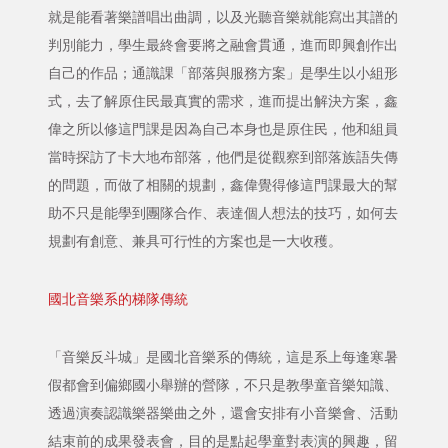
就是能看著樂譜唱出曲調，以及光聽音樂就能寫出其譜的
判別能力，學生最終會要將之融會貫通，進而即興創作出
自己的作品；通識課「部落與服務方案」是學生以小組形
式，去了解原住民最真實的需求，進而提出解決方案，鑫
偉之所以修這門課是因為自己本身也是原住民，他和組員
當時探訪了卡大地布部落，他們是從觀察到部落族語失傳
的問題，而做了相關的規劃，鑫偉覺得修這門課最大的幫
助不只是能學到團隊合作、表達個人想法的技巧，如何去
規劃有創意、兼具可行性的方案也是一大收穫。
國北音樂系的梯隊傳統
「音樂反斗城」是國北音樂系的傳統，這是系上每逢寒暑
假都會到偏鄉國小舉辦的營隊，不只是教學童音樂知識、
透過演奏認識樂器樂曲之外，還會安排有小音樂會、活動
結束前的成果發表會，目的是點起學童對表演的興趣，留