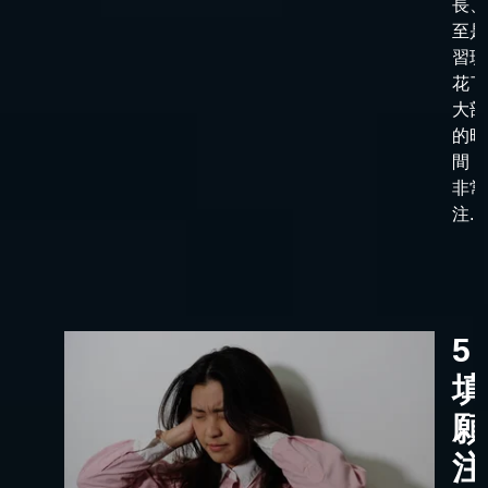
長、
至是
習班
花了
大部
的時
間，
非常
注...
5
填
願
注