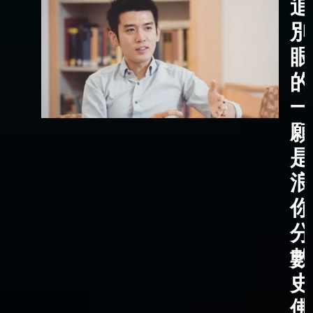
追
別
眼
的
一
願
是
浪
你
分
數
史
佛