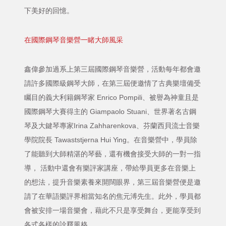
下美好的回憶。
在國際鋼琴音樂營一睹大師風采
鑫偉參加過系上第三屆國際鋼琴音樂營，活動每年都會邀
請許多國際級鋼琴大師，在第三屆便邀情了古典樂壇備受
矚目的義大利籍鋼琴家 Enrico Pompili、被譽為神童且是
國際鋼琴大賽得主的 Giampaolo Stuani、世界著名古鋼
琴及大鍵琴專家Irina Zahharenkova、芬蘭西貝流士音樂
學院院長 Tawaststjerna Hui Ying。在音樂營中，學員除
了能聽到大師精湛的琴藝，還有機會接受大師的一對一指
導， 活動中還會有樂評家講座，帶給學員更多在音樂上
的想法，提升音樂素養來開闊眼界，第三屆音樂營便是邀
請了在華語樂評界相當知名的焦元溥先生。此外，學員都
會被安排一場音樂會，藉此不只是享受舞台，更能享受到
各式各樣的詮釋風格。