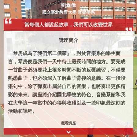
劉鑫偉
國立臺北教育大學 音樂學系
當每個人都說起故事，我們可以改變世界
講座簡介
「琴房成為了我們第二個家」，對於音樂系的學生而
言，琴房便是我們一天中待上最長時間的地方。要完成
一首曲子必須要花上很多時間不斷的反覆練習，不僅要
熟悉曲子，也必須深入了解曲子背後的意義。在一段段
樂句中，除了彈奏出屬於自己的音樂，也將奏出更多精
彩的未來。講座將介紹國北學校的特色、音樂系館和我
在大學這一年當中的心得與收穫以及一些印象最深刻的
活動和課程。
觀看講座