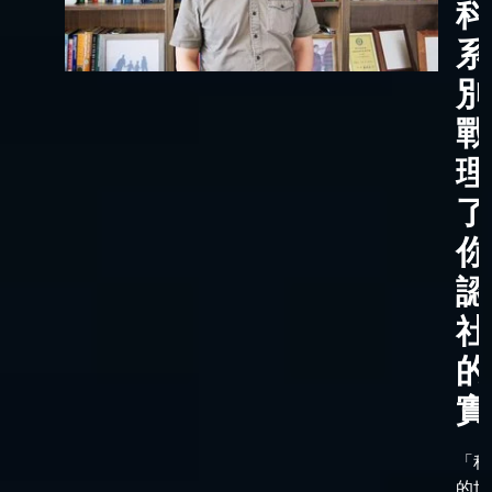
科
系
別
戰
理
了
你
認
社
的
實
「科
的世