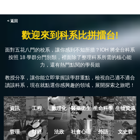
< 返回
歡迎來到科系比拼擂台!
面對五花八門的校系，讓你感到不知所措？IOH 將全台科系
按照 18 學群分門別類，裡面除了整理科系所需的核心能
力，還有熱門點閱的學長姐
教授分享，讓你能立即掌握該學群重點，檢視自己適不適合
讀該科系，現在就點選你感興趣的領域，展開探索之旅吧！
資訊
工程
數理化
醫藥衛生
生命科學
生物資源
管理
財經
法政
社會心理
外語
文史哲