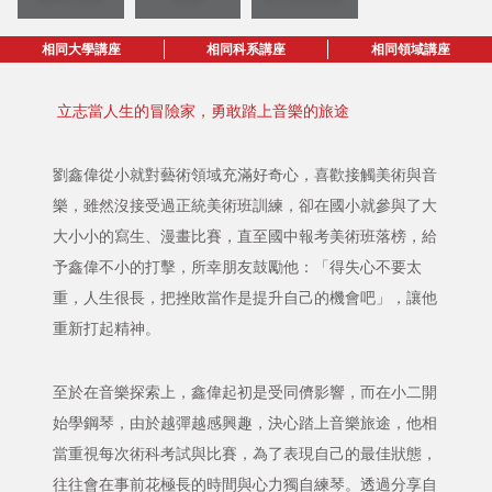
相同大學講座
相同科系講座
相同領域講座
立志當人生的冒險家，勇敢踏上音樂的旅途
劉鑫偉從小就對藝術領域充滿好奇心，喜歡接觸美術與音
樂，雖然沒接受過正統美術班訓練，卻在國小就參與了大
大小小的寫生、漫畫比賽，直至國中報考美術班落榜，給
予鑫偉不小的打擊，所幸朋友鼓勵他：「得失心不要太
重，人生很長，把挫敗當作是提升自己的機會吧」，讓他
重新打起精神。
至於在音樂探索上，鑫偉起初是受同儕影響，而在小二開
始學鋼琴，由於越彈越感興趣，決心踏上音樂旅途，他相
當重視每次術科考試與比賽，為了表現自己的最佳狀態，
往往會在事前花極長的時間與心力獨自練琴。透過分享自