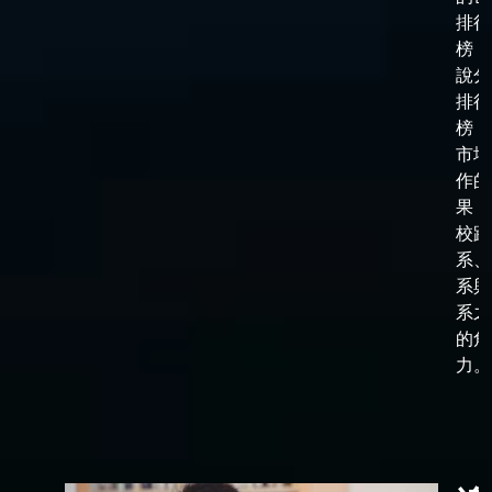
排行
榜，
說分
排行
榜，
市場
作的
果，
校跟
系、
系與
系之
的角
力。