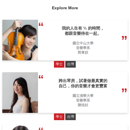
Explore More
我的人生有 ⅔ 的時間，
都跟音樂待在一起。
國立中山大學
音樂學系
郭韋妏
學士
台灣
跨出琴房，試著做最真實的
自己，你的音樂才會更豐富
國立清華大學
音樂學系
陳炫妊
學士
台灣