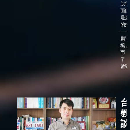
脫後
面臨
是更
的抉
——
願選
填。
而，
了「
數到了
台
教
談