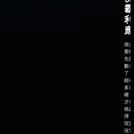
霸
利
應
很多
覺得
先把
數考
了，
能有
多選
權，
才有
格談
擇，
現實
況常