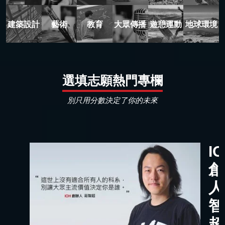
建築設計
藝術
教育
大眾傳播
遊憩運動
地球環境
選填志願熱門專欄
別只用分數決定了你的未來
I
創
人
智
超