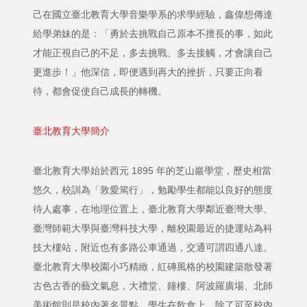
己在國立臺北教育大學音樂學系的求學經驗，鑫偉想傳達
給學弟妹的是：「勇於去挑戰自己原本不擅長的事，如此
才能正視自己的不足，多去挑戰、多去接觸，才會讓自己
更進步！」他深信，即便遇到再大的挫折，只要正向看
待，都會促使自己成長的轉機。
臺北教育大學簡介
臺北教育大學始於西元 1895 年的芝山巖學堂，歷史相當
悠久，校訓為「敦愛篤行」，勉勵學生都能以良好的態度
待人處事，在地理位置上，臺北教育大學鄰近臺灣大學、
臺灣師範大學與臺灣科技大學，離校園最近的捷運站為科
技大樓站，附近也有多路公車通過，交通可謂四通八達。
臺北教育大學校園小巧精緻，紅磚風格的校園建築散發著
古色古香的藝文氣息，大禮堂、鐘樓、阿波羅廣場、北師
美術館則是校內著名景點，學生在飲食上，除了可至校內