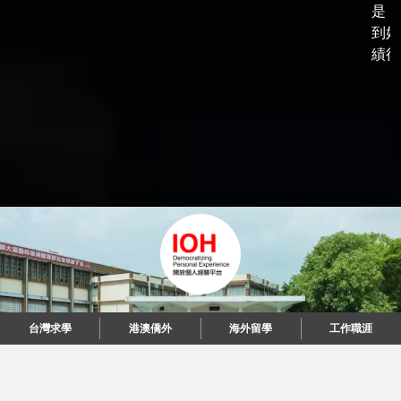
是，
到好
績後，
台灣求學
港澳僑外
海外留學
工作職涯
"當每個人都說起故事，我們可以改變世界。"