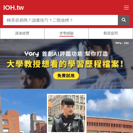
IOH.tw
講者經歷
求學經驗
觀眾提問