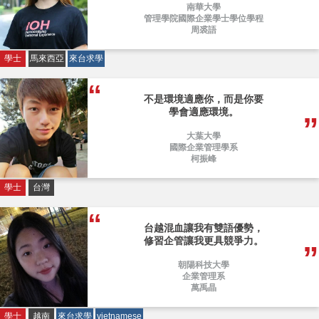
南華大學
管理學院國際企業學士學位學程
周裘語
學士
馬來西亞
來台求學
不是環境適應你，而是你要
學會適應環境。
大葉大學
國際企業管理學系
柯振峰
學士
台灣
台越混血讓我有雙語優勢，
修習企管讓我更具競爭力。
朝陽科技大學
企業管理系
萬禹晶
學士
越南
來台求學
vietnamese