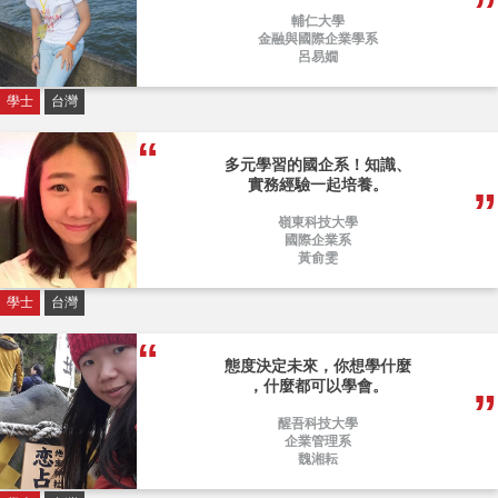
輔仁大學
金融與國際企業學系
呂易嫺
學士
台灣
多元學習的國企系！知識、
實務經驗一起培養。
嶺東科技大學
國際企業系
黃俞雯
學士
台灣
態度決定未來，你想學什麼
，什麼都可以學會。
醒吾科技大學
企業管理系
魏湘耘