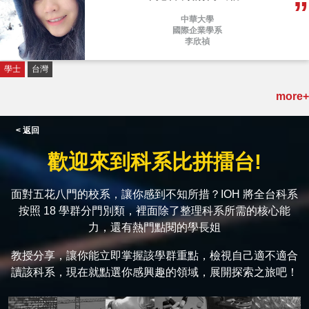
中華大學
國際企業學系
李欣禎
學士
台灣
more+
< 返回
歡迎來到科系比拼擂台!
面對五花八門的校系，讓你感到不知所措？IOH 將全台科系
按照 18 學群分門別類，裡面除了整理科系所需的核心能
力，還有熱門點閱的學長姐
教授分享，讓你能立即掌握該學群重點，檢視自己適不適合
讀該科系，現在就點選你感興趣的領域，展開探索之旅吧！