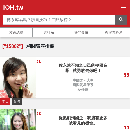
IOH.tw
校系總覽
選科系
熱門專欄
教授談科系
["15882"]
相關講座推薦
你永遠不知道自己的極限在
哪，就勇敢去做吧！
中國文化大學
國際貿易學系
林佳蓉
學士
台灣
從戲劇到國企，我擁有更多
被看見的機會。