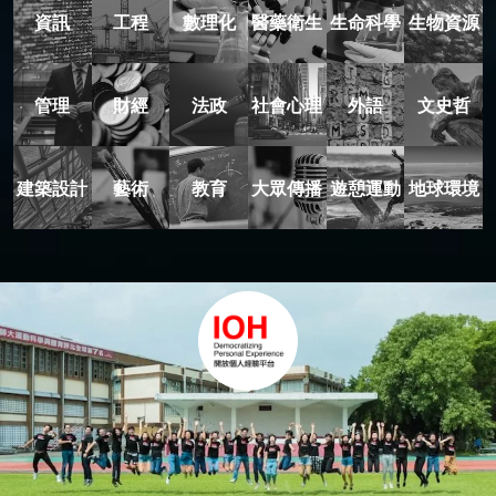
資訊
工程
數理化
醫藥衛生
生命科學
生物資源
管理
財經
法政
社會心理
外語
文史哲
建築設計
藝術
教育
大眾傳播
遊憩運動
地球環境