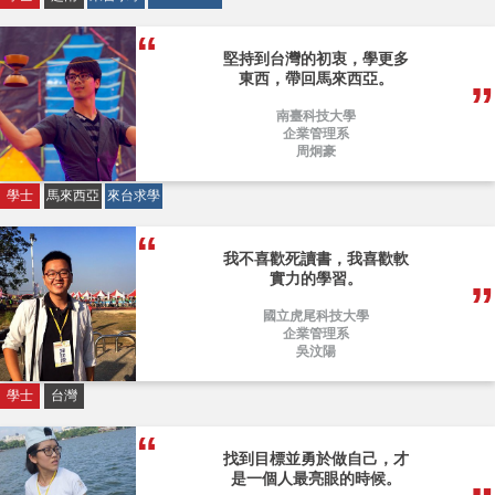
堅持到台灣的初衷，學更多
東西，帶回馬來西亞。
南臺科技大學
企業管理系
周炯豪
學士
馬來西亞
來台求學
我不喜歡死讀書，我喜歡軟
實力的學習。
國立虎尾科技大學
企業管理系
吳汶陽
學士
台灣
找到目標並勇於做自己，才
是一個人最亮眼的時候。