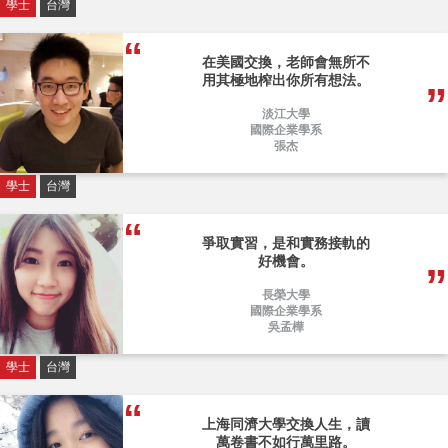
學士
台灣
在美國交換，老師會無所不
用其極地榨出你所有想法。
淡江大學
國際企業學系
張杰
學士
台灣
爭取實習，是和實務接軌的
好機會。
長榮大學
國際企業學系
吳孟樺
學士
台灣
上海同濟大學交換人生，讀
萬卷書不如行萬里路。