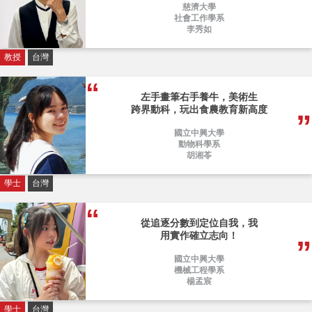
慈濟大學
社會工作學系
李秀如
教授
台灣
左手畫筆右手養牛，美術生
跨界動科，玩出食農教育新高度
國立中興大學
動物科學系
胡湘苓
學士
台灣
從追逐分數到定位自我，我
用實作確立志向！
國立中興大學
機械工程學系
楊孟宸
學士
台灣