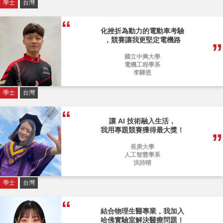
學士
台灣
化挫折為動力的電動車考驗
，競賽讓我更堅定電機路
國立中興大學
電機工程學系
李驊恩
學士
台灣
讓 AI 技術融入生活，
我用專題競賽獲得最大獎！
長庚大學
人工智慧學系
洪詩晴
學士
台灣
結合物理生醫專業，我加入
哈佛實驗室解決醫療問題！