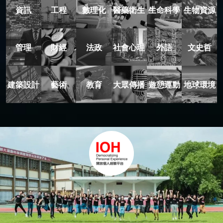
資訊
工程
數理化
醫藥衛生
生命科學
生物資源
管理
財經
法政
社會心理
外語
文史哲
建築設計
藝術
教育
大眾傳播
遊憩運動
地球環境