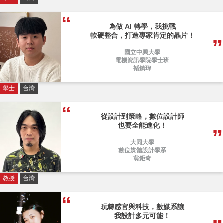
為做 AI 轉學，我挑戰
軟硬整合，打造專家肯定的晶片！
國立中興大學
電機資訊學院學士班
褚鎮瑋
學士
台灣
從設計到策略，數位設計師
也要全能進化！
大同大學
數位媒體設計學系
翁鉅奇
教授
台灣
玩轉感官與科技，數媒系讓
我設計多元可能！