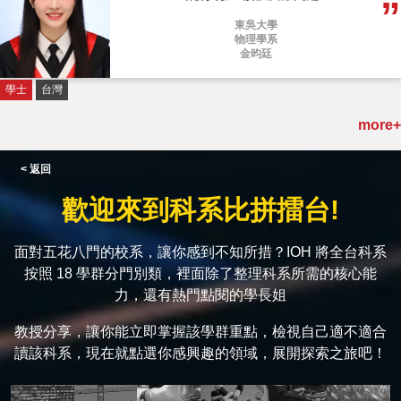
東吳大學
物理學系
金昀廷
學士
台灣
more+
< 返回
歡迎來到科系比拼擂台!
面對五花八門的校系，讓你感到不知所措？IOH 將全台科系
按照 18 學群分門別類，裡面除了整理科系所需的核心能
力，還有熱門點閱的學長姐
教授分享，讓你能立即掌握該學群重點，檢視自己適不適合
讀該科系，現在就點選你感興趣的領域，展開探索之旅吧！