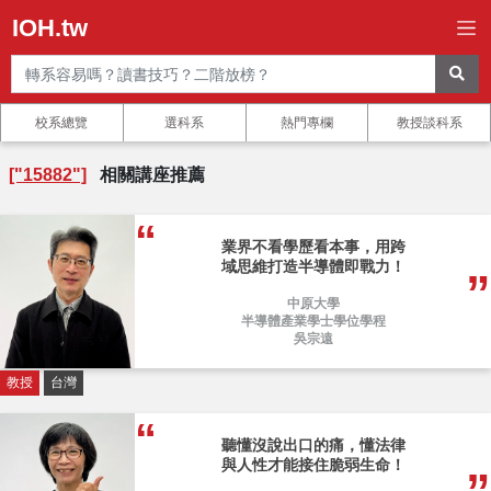
IOH.tw
校系總覽
選科系
熱門專欄
教授談科系
["15882"]
相關講座推薦
業界不看學歷看本事，用跨
域思維打造半導體即戰力！
中原大學
半導體產業學士學位學程
吳宗遠
教授
台灣
聽懂沒說出口的痛，懂法律
與人性才能接住脆弱生命！