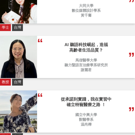
大同大學
數位媒體設計學系
黃千騫
學士
台灣
AI 聽語科技崛起，造福
高齡者生活品質？
馬偕醫學大學
聽力暨語言治療學系研究所
謝麗君
教授
台灣
從承諾到實踐，我在實習中
確立特寵醫療之路 ！
國立中興大學
獸醫學系
温尚樺