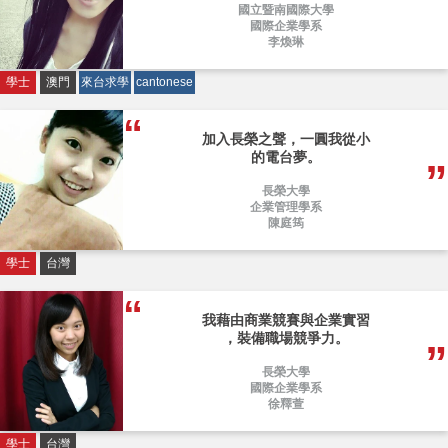
國立暨南國際大學
國際企業學系
李煥琳
學士
澳門
來台求學
cantonese
加入長榮之聲，一圓我從小
的電台夢。
長榮大學
企業管理學系
陳庭筠
學士
台灣
我藉由商業競賽與企業實習
，裝備職場競爭力。
長榮大學
國際企業學系
徐釋萱
學士
台灣