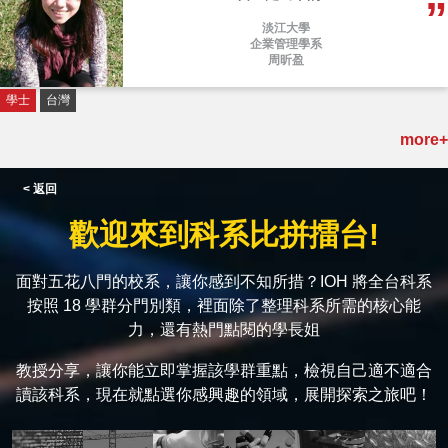
淡江大學
企業管理學系
周昕盈
學士
台灣
more+
< 返回
歡迎來到科系比拼擂台!
面對五花八門的校系，讓你感到不知所措？IOH 將全台科系
按照 18 學群分門別類，裡面除了整理科系所需的核心能
力，還有熱門點閱的學長姐
教授分享，讓你能立即掌握該學群重點，檢視自己適不適合
讀該科系，現在就點選你感興趣的領域，展開探索之旅吧！