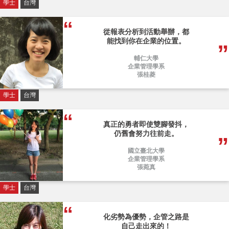
學士
台灣
從報表分析到活動舉辦，都
能找到你在企業的位置。
輔仁大學
企業管理學系
張桂菱
學士
台灣
真正的勇者即使雙腳發抖，
仍舊會努力往前走。
國立臺北大學
企業管理學系
張菀真
學士
台灣
化劣勢為優勢，企管之路是
自己走出來的！