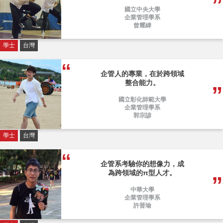
國立中央大學
企業管理學系
曾耀緯
學士
台灣
企管人的專業，在於跨領域
整合能力。
國立彰化師範大學
企業管理學系
郭宗諺
學士
台灣
企管系考驗你的想像力，成
為跨領域的π型人才。
中華大學
企業管理學系
許晉瑜