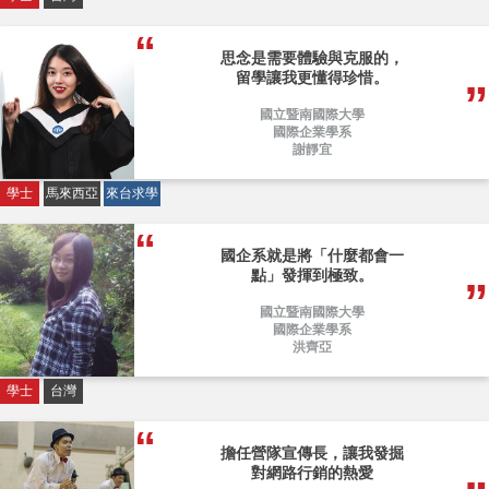
思念是需要體驗與克服的，
留學讓我更懂得珍惜。
國立暨南國際大學
國際企業學系
謝靜宜
學士
馬來西亞
來台求學
國企系就是將「什麼都會一
點」發揮到極致。
國立暨南國際大學
國際企業學系
洪齊亞
學士
台灣
擔任營隊宣傳長，讓我發掘
對網路行銷的熱愛