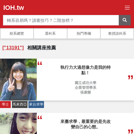
IOH.tw
校系總覽
選科系
熱門專欄
教授談科系
["13191"]
相關講座推薦
執行力大過想像力是我的特
點！
國立成功大學
企業管理學系
張康樂
學士
馬來西亞
來台求學
來臺求學，最重要的是先改
變自己的心態。