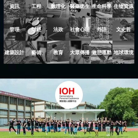
資訊
工程
數理化
醫藥衛生
生命科學
生物資源
管理
財經
法政
社會心理
外語
文史哲
建築設計
藝術
教育
大眾傳播
遊憩運動
地球環境