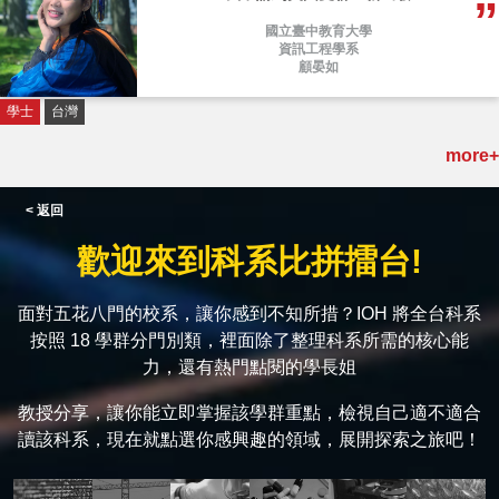
國立臺中教育大學
資訊工程學系
顧晏如
學士
台灣
more+
< 返回
歡迎來到科系比拼擂台!
面對五花八門的校系，讓你感到不知所措？IOH 將全台科系
按照 18 學群分門別類，裡面除了整理科系所需的核心能
力，還有熱門點閱的學長姐
教授分享，讓你能立即掌握該學群重點，檢視自己適不適合
讀該科系，現在就點選你感興趣的領域，展開探索之旅吧！