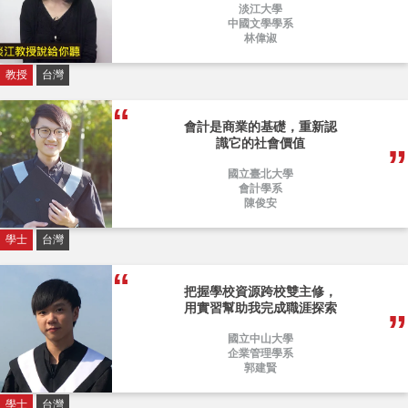
淡江大學
中國文學學系
林偉淑
教授
台灣
會計是商業的基礎，重新認
識它的社會價值
國立臺北大學
會計學系
陳俊安
學士
台灣
把握學校資源跨校雙主修，
用實習幫助我完成職涯探索
國立中山大學
企業管理學系
郭建賢
學士
台灣