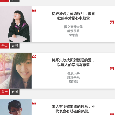
從經濟跨足藝術設計，做喜
歡的事才是心中殿堂
國立臺灣大學
經濟學系
陳思嘉
學士
台灣
轉系失敗找回對護理的愛，
以病人的幸福為志業
長庚大學
護理學系
簡沛穎
學士
台灣
進入有明確出路的科系，不
代表會有明確的夢想。