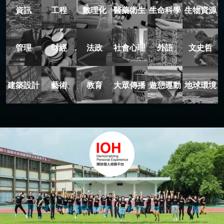
資訊
工程
數理化
醫藥衛生
生命科學
生物資源
管理
財經
法政
社會心理
外語
文史哲
建築設計
藝術
教育
大眾傳播
遊憩運動
地球環境