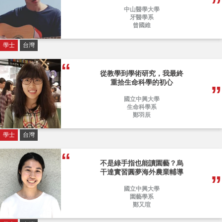
中山醫學大學
牙醫學系
曾國維
學士
台灣
從教學到學術研究，我最終
重拾生命科學的初心
國立中興大學
生命科學系
鄭羽辰
學士
台灣
不是綠手指也能讀園藝？烏
干達實習圓夢海外農業輔導
國立中興大學
園藝學系
鄭又瑄