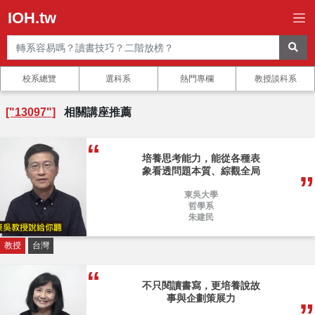
IOH.tw
校系總覽
選科系
熱門專欄
教授談科系
["13097"]
相關講座推薦
培養思考能力，能從各種表
象看透問題本質、綜觀全局
東吳大學
哲學系
朱建民
教授
台灣
不只閱讀書寫，更培養說故
事與企劃策展力