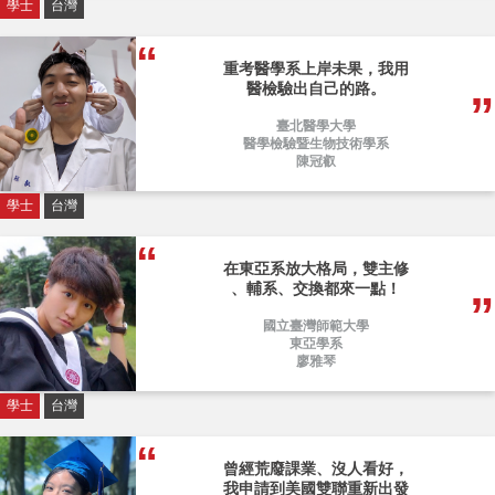
學士
台灣
重考醫學系上岸未果，我用
醫檢驗出自己的路。
臺北醫學大學
醫學檢驗暨生物技術學系
陳冠叡
學士
台灣
在東亞系放大格局，雙主修
、輔系、交換都來一點！
國立臺灣師範大學
東亞學系
廖雅琴
學士
台灣
曾經荒廢課業、沒人看好，
我申請到美國雙聯重新出發