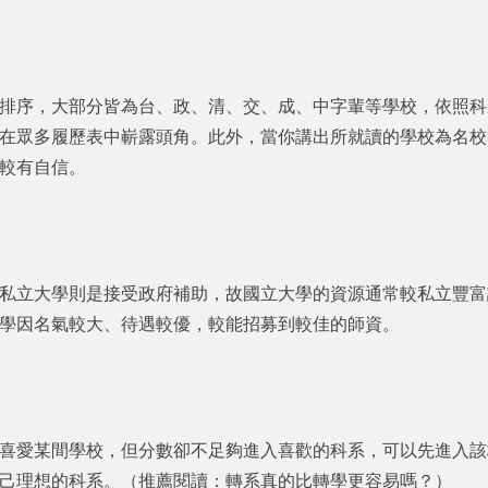
排序，大部分皆為台、政、清、交、成、中字輩等學校，依照科
在眾多履歷表中嶄露頭角。此外，當你講出所就讀的學校為名校
較有自信。
私立大學則是接受政府補助，故國立大學的資源通常較私立豐富
學因名氣較大、待遇較優，較能招募到較佳的師資。
喜愛某間學校，但分數卻不足夠進入喜歡的科系，可以先進入該
己理想的科系。（推薦閱讀：
轉系真的比轉學更容易嗎？
）