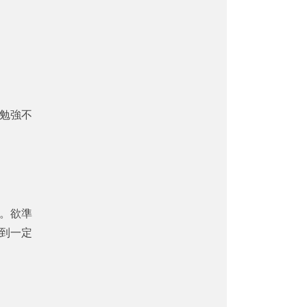
勉強不
。欲準
到一定