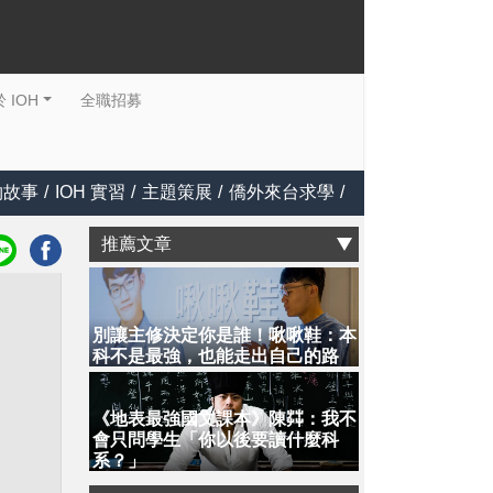
 IOH
全職招募
物故事
/
IOH 實習
/
主題策展
/
僑外來台求學
/
推薦文章
別讓主修決定你是誰！啾啾鞋：本
科不是最強，也能走出自己的路
《地表最強國文課本》陳茻：我不
會只問學生「你以後要讀什麼科
系？」