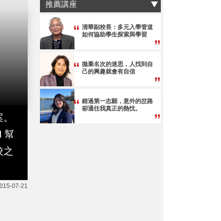
推薦講座
清華副校長：多元入學管道
如何協助學生探索與學習
拋棄名次的迷思，人找到自
己的興趣就會有自信
錯過第一志願，意外的岔路
卻通往我真正的熱忱。
案。
 幫
校之
015-07-21