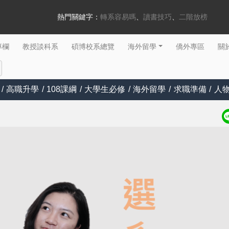
熱門關鍵字：
轉系容易嗎
讀書技巧
二階放榜
專欄
教授談科系
碩博校系總覽
海外留學
僑外專區
關於
/
高職升學
/
108課綱
/
大學生必修
/
海外留學
/
求職準備
/
人