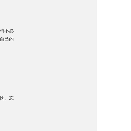
時不必
自己的
忱、忘