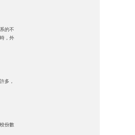
系的不
時，外
許多，
校份數