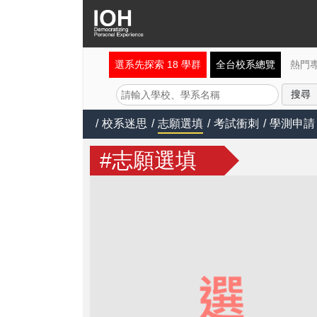
選系先探索 18 學群
全台校系總覽
熱門
/
校系迷思
/
志願選填
/
考試衝刺
/
學測申請
#志願選填