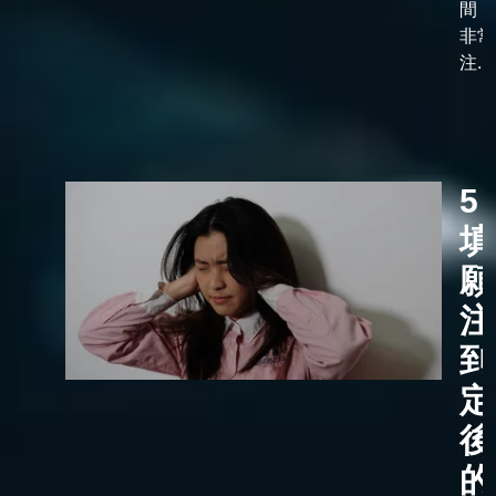
間，
非常
注...
5
填
願
注
到
定
後
的