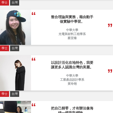
學士
台灣
整合理論與實務，藉由動手
做實驗中學習。
中華大學
光電與材料工程學系
蔡宜臻
學士
台灣
以設計活化在地特色，我要
讓更多人認識台灣的美麗。
中華大學
工業產品設計學系
黃玲翎
學士
台灣
把自己歸零，才有辦法像海
綿一樣吸取經驗。