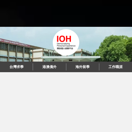
台灣求學
台灣求學
港澳僑外
港澳僑外
海外留學
海外留學
工作職涯
工作職涯
"當每個人都說起故事，我們可以改變世界。"
© 2026 IOH 開放個人經驗平台
回到頂端