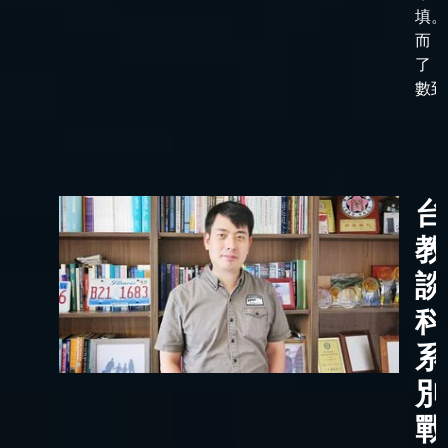
填。
而，
了「
數到了
台
教
談
科
系
別
戰