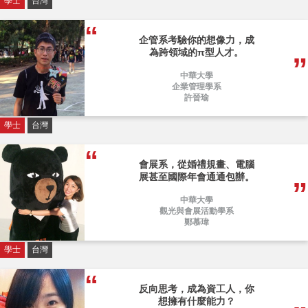
學士
台灣
企管系考驗你的想像力，成
為跨領域的π型人才。
中華大學
企業管理學系
許晉瑜
學士
台灣
會展系，從婚禮規畫、電腦
展甚至國際年會通通包辦。
中華大學
觀光與會展活動學系
鄭慕瑋
學士
台灣
反向思考，成為資工人，你
想擁有什麼能力？