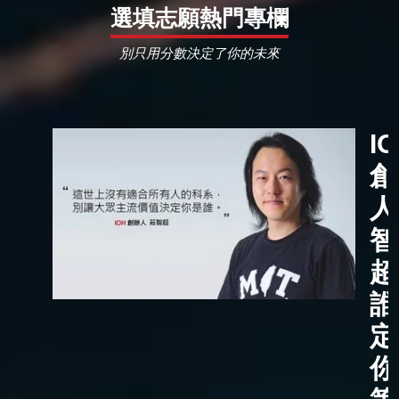
選填志願熱門專欄
別只用分數決定了你的未來
I
創
人
智
超
誰
定
你