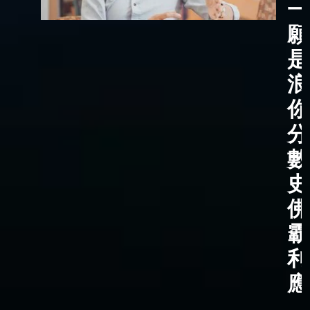
一
願
是
浪
你
分
數
史
佛
霸
利
應