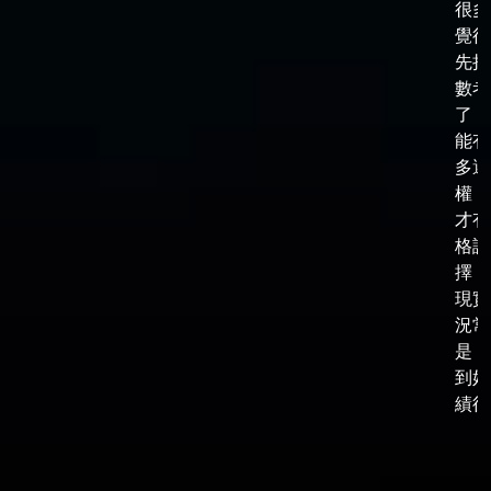
很多
覺得
先把
數考
了，
能有
多選
權，
才有
格談
擇，
現實
況常
是，
到好
績後，