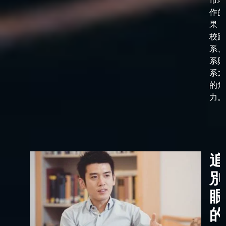
市場
作的
果，
校跟
系、
系與
系之
的角
力。
追
別
眼
的