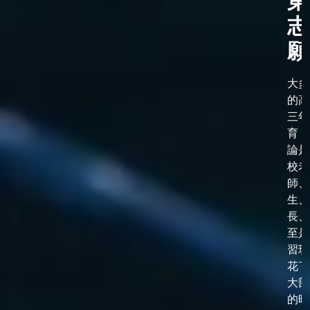
第
志
願
大多
的高
三年
育，
論是
校老
師、
生、
長、
至是
習班
花了
大部
的時