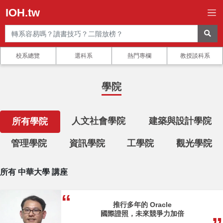
IOH.tw
校系總覽
選科系
熱門專欄
教授談科系
學院
人文社會學院
建築與設計學院
所有學院
管理學院
資訊學院
工學院
觀光學院
所有 中華大學 講座
推行多年的 Oracle
國際證照，未來競爭力加倍