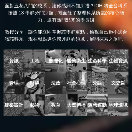
面對五花八門的校系，讓你感到不知所措？IOH 將全台科系
按照 18 學群分門別類，裡面除了整理科系所需的核心能
力，還有熱門點閱的學長姐
教授分享，讓你能立即掌握該學群重點，檢視自己適不適合
讀該科系，現在就點選你感興趣的領域，展開探索之旅吧！
資訊
工程
數理化
醫藥衛生
生命科學
生物資源
管理
財經
法政
社會心理
外語
文史哲
建築設計
藝術
教育
大眾傳播
遊憩運動
地球環境