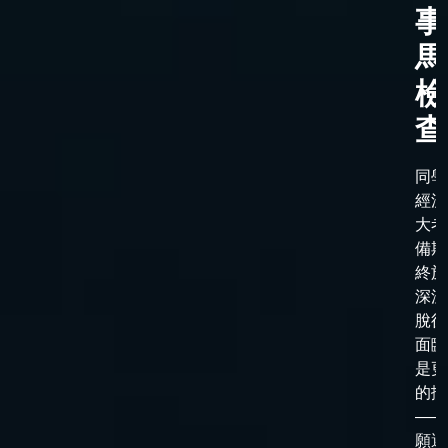
事
馬
檢
查
同學
經漫
大考
備期
終於
深淵
脫後
面臨
是更
的抉
——
願選