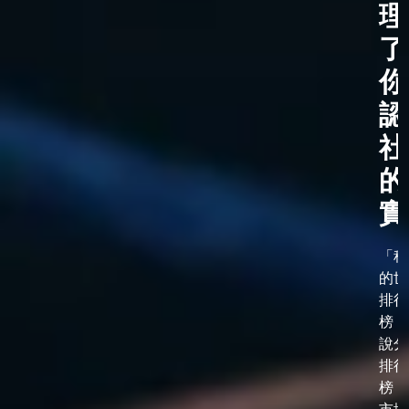
理
了
你
認
社
的
實
「科
的世
排行
榜，
說分
排行
榜，