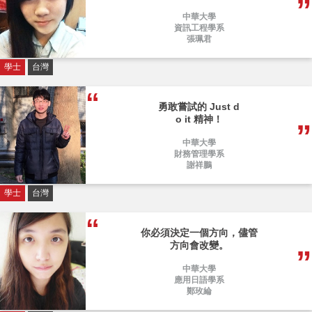
中華大學
資訊工程學系
張珮君
學士
台灣
勇敢嘗試的 Just d
o it 精神！
中華大學
財務管理學系
謝祥鵬
學士
台灣
你必須決定一個方向，儘管
方向會改變。
中華大學
應用日語學系
鄭玫綸