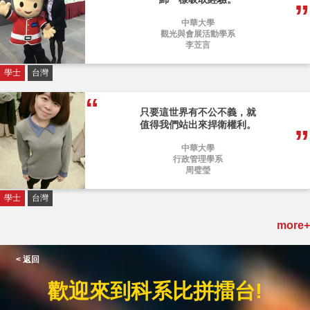
中華大學
觀光與會展活動學系
李苙言
學士
台灣
只要這世界有不公不義，就
值得我們站出來捍衛權利。
中華大學
行政管理學系
周璧瑩
學士
台灣
more+
< 返回
歡迎來到科系比拼擂台!