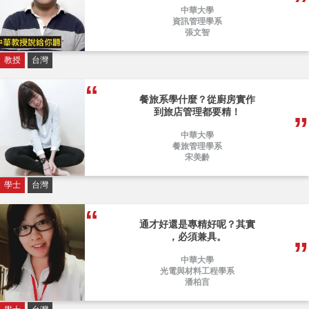
中華大學
資訊管理學系
張文智
教授
台灣
餐旅系學什麼？從廚房實作
到旅店管理都要精！
中華大學
餐旅管理學系
宋美齡
學士
台灣
通才好還是專精好呢？其實
，必須兼具。
中華大學
光電與材料工程學系
潘柏言