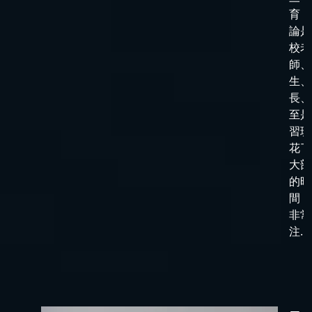
育，
論是
校老
師、
生、
長、
至是
習班
花了
大部
的時
間，
非常
注...