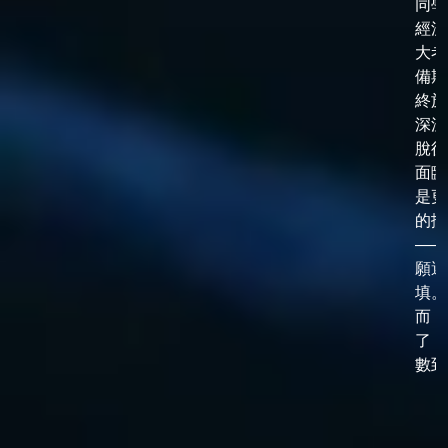
同學
經漫
大考
備期
終於
深淵
脫後
面臨
是更
的抉
——
願選
填。
而，
了「
數到了