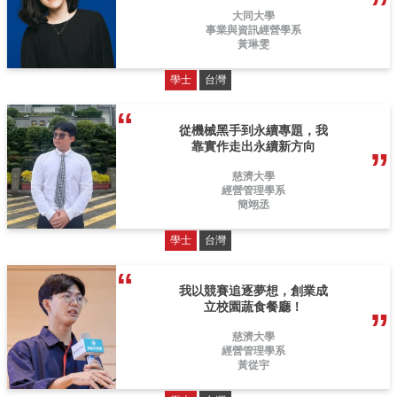
大同大學
事業與資訊經營學系
黃琳雯
學士
台灣
從機械黑手到永續專題，我
靠實作走出永續新方向
慈濟大學
經營管理學系
簡翊丞
學士
台灣
我以競賽追逐夢想，創業成
立校園蔬食餐廳！
慈濟大學
經營管理學系
黃從宇