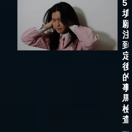
5
填
願
注
到
定
後
的
事
馬
檢
查