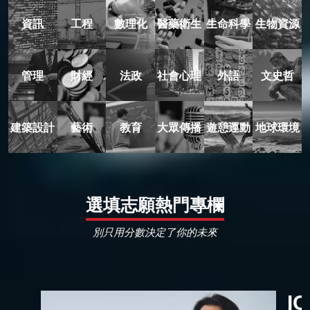
資訊
工程
數理化
醫藥衛生
生命科學
生物資源
管理
財經
法政
社會心理
外語
文史哲
建築設計
藝術
教育
大眾傳播
遊憩運動
地球環境
選填志願熱門專欄
別只用分數決定了你的未來
I