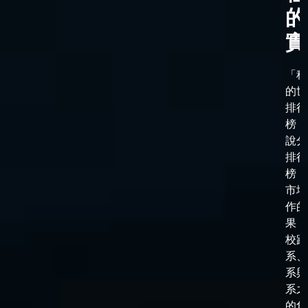
的
實
「科
的世
排行
榜，
說分
排行
榜，
市場
作的
果，
校跟
系、
系與
系之
的角