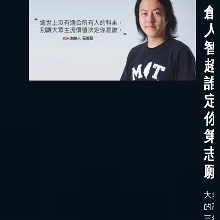
創
人
智
超
誰
定
你
第
志
願
大多
的高
三年