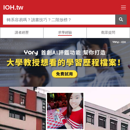
IOH.tw
講者經歷
求學經驗
觀眾提問