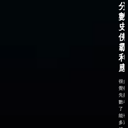
分
數
史
佛
霸
利
應
很多
覺得
先把
數考
了，
能有
多選