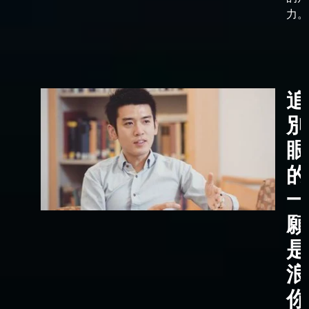
力。
追
別
眼
的
一
願
是
浪
你