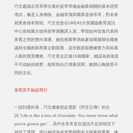
巧文建議企管系學生最好提早準備金融業相關的基本證照
考試，像是人身壽險、金融常識與職業道德等等，對未來
就業會很有幫助。巧文也曾在UKEAS大英國協教育資訊
中心當校園大使與留學展翻譯人員，學習如何促進代表與
來賓之間的雙向溝通。她也推薦學弟妹參加模擬聯合國會
議與全國創新商業企劃競賽，這些都是能磨練實力與拓展
人脈的寶貴機會。巧文更走訪過15個國家，她認為旅遊是
不可或缺的經歷，能幫助自己增廣見聞，敞開心胸接受不
同的文化。
坐而言不如起而行
一談到選科系，巧文總會想起電影《阿甘正傳》的台
詞:“LIfe is like a box of chocolate. You never know what
you’re gonna get.”，高中生常常是在資訊不足的情況下
就作了選擇，所以她認為趁求學期間多方探索很重要，像