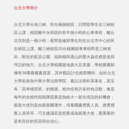
台北大學簡介
台北大學分為三峽、民生兩個校區，日間部學生在三峽校
區上課，校區離中永和區約有半個小時的公車車程，離台
北市則是一個小時；夜間進修部學生則在台北市中心的民
生校區上課。離三峽校區20分鐘腳踏車車程即是三峽老
街，附近的藍染公園、祖師廟與鳶山的螢火蟲也都是值得
拜訪的地方。台北大學校園腹地廣大且美麗，學校圖書館
擁有38萬冊藏書資源，其外觀設計也相當獨特。由於台北
大學前身為中興大學法商學院，素以法商科系著名，甚至
有「高考補習班」的稱號。校內也有許多特色活動，像是
每年的全校性啦啦隊競賽是熱絡大一新生情誼的好機會；
親善大使則是由親善團運作，培養國慶禮賓人員、唐獎禮
賓人員等等，巧文建議若是想要成為親善大使，最重要的
是有良好的笑容與自信心。