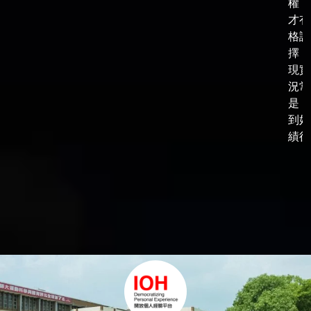
權，
才有
格談
擇，
現實
況常
是，
到好
績後，