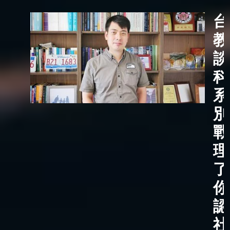
台
教
談
科
系
別
戰
理
了
你
認
社