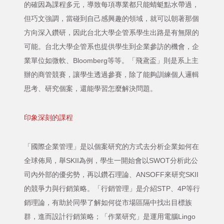
的確因為課程多元，導致每項專業都只能蜻蜓點水帶過，
但巧文強調，當碰到自己感興趣的領域，就可以朝著那個
方向深入鑽研，因此台北大學企管系學生出路是有無限的
可能。台北大學企管系也提供學生到企業參訪的機會，企
業單位如微軟、Bloomberg等等。「飛鳶盃」則是系上主
辦的商管競賽，讓學生透過參賽，除了能夠訓練個人邏輯
思考、研究個案，還能學習怎麼解決問題。
印象深刻的課程
「國際企業管理」是以個案研究的方式去分析企業如何在
全球佈局，舉SKII為例，學生一開始會以SWOT分析此公
司內外部的優劣勢，再以鑽石理論、ANSOFF來研究SKII
的競爭力與行銷策略。「行銷管理」是介紹STP、4P等行
銷理論，有助於同學了解如何從市場區隔中找出目標族
群，進而設計行銷策略；「作業研究」是運用電腦Lingo