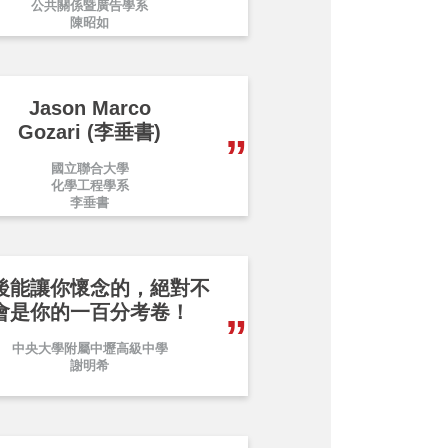
公共關係暨廣告學系
陳昭如
Jason Marco
Gozari (李垂書)
國立聯合大學
化學工程學系
李垂書
後能讓你懷念的，絕對不
會是你的一百分考卷！
中央大學附屬中壢高級中學
謝明希