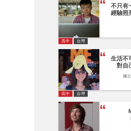
不只有
經驗照
高中
台灣
生活不
對自
國立
高中
台灣