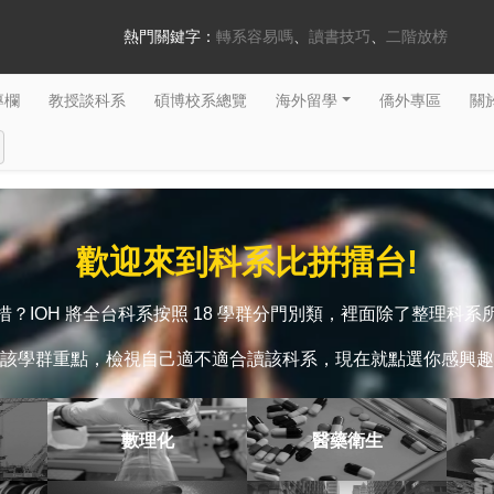
熱門關鍵字：
轉系容易嗎
讀書技巧
二階放榜
專欄
教授談科系
碩博校系總覽
海外留學
僑外專區
關於
歡迎來到科系比拼擂台!
？IOH 將全台科系按照 18 學群分門別類，裡面除了整理科
該學群重點，檢視自己適不適合讀該科系，現在就點選你感興趣
數理化
醫藥衛生