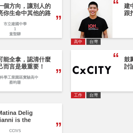
一個方向，讓別人的
建
亮你生命中其他的路
跟
市立建國中學
1
童聖驊
高中
台灣
可能全拿，認清什麼
鼓
己而言是最重要！
討
科學工業園區實驗高中
蔡昀珊
工作
台灣
Matina Delig
ianni is the
CCIVS