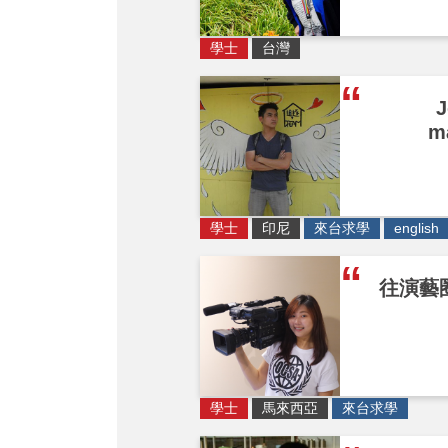
學士
台灣
J
m
學士
印尼
來台求學
english
往演藝
學士
馬來西亞
來台求學