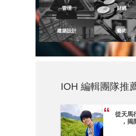
管理
財經
建築設計
藝術
IOH 編輯團隊推
從天馬
，揭