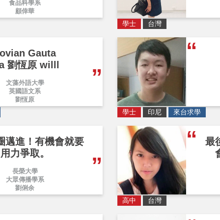
食品科學系
顧倖華
學士
台灣
ovian Gauta
a 劉恆原 willl
文藻外語大學
英國語文系
劉恆原
學士
印尼
來台求學
圈邁進！有機會就要
最
用力爭取。
長榮大學
大眾傳播學系
劉俐余
高中
台灣