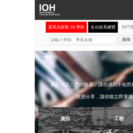
選系先探索 18 學群
全台校系總覽
熱門
< 返回
面對五花八門的校系，讓你感到不知所措
教授分享，讓你能立即掌握
資訊
工程