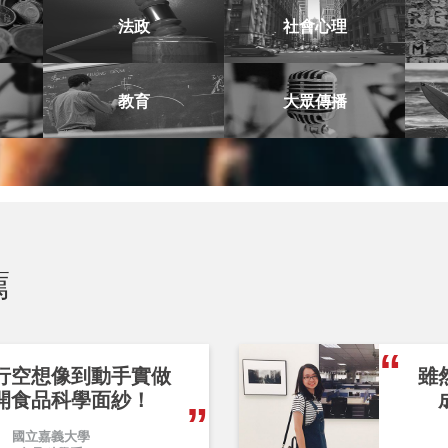
法政
社會心理
教育
大眾傳播
薦
行空想像到動手實做
雖
開食品科學面紗！
國立嘉義大學