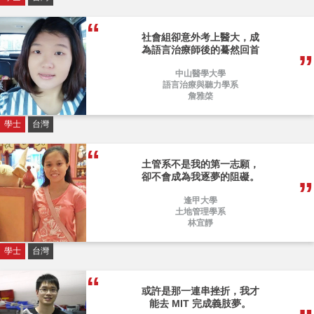
社會組卻意外考上醫大，成
為語言治療師後的驀然回首
中山醫學大學
語言治療與聽力學系
詹雅棨
學士
台灣
土管系不是我的第一志願，
卻不會成為我逐夢的阻礙。
逢甲大學
土地管理學系
林宜靜
學士
台灣
或許是那一連串挫折，我才
能去 MIT 完成義肢夢。