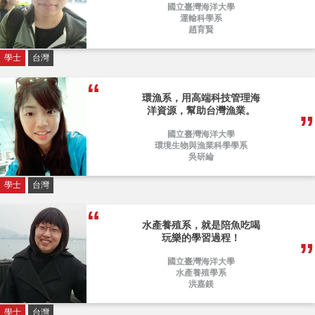
國立臺灣海洋大學
運輸科學系
趙育賢
學士
台灣
環漁系，用高端科技管理海
洋資源，幫助台灣漁業。
國立臺灣海洋大學
環境生物與漁業科學學系
吳研綸
學士
台灣
水產養殖系，就是陪魚吃喝
玩樂的學習過程！
國立臺灣海洋大學
水產養殖學系
洪嘉鎂
學士
台灣