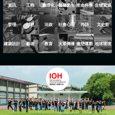
資訊
工程
數理化
醫藥衛生
生命科學
生物資源
管理
財經
法政
社會心理
外語
文史哲
建築設計
藝術
教育
大眾傳播
遊憩運動
地球環境