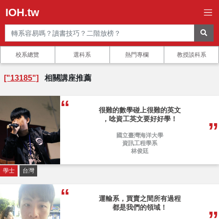
IOH.tw
校系總覽
選科系
熱門專欄
教授談科系
["13185"]
相關講座推薦
很難的數學碰上很難的英文
，唸資工英文要好好學！
國立臺灣海洋大學
資訊工程學系
林俊廷
學士
台灣
運輸系，買賣之間所有過程
都是我們的領域！