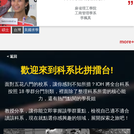
麻省理工學院
工商管理學系
李楓真
碩士
台灣
美國求學
more+
< 返回
歡迎來到科系比拼擂台!
面對五花八門的校系，讓你感到不知所措？IOH 將全台科系
按照 18 學群分門別類，裡面除了整理科系所需的核心能
力，還有熱門點閱的學長姐
教授分享，讓你能立即掌握該學群重點，檢視自己適不適合
讀該科系，現在就點選你感興趣的領域，展開探索之旅吧！