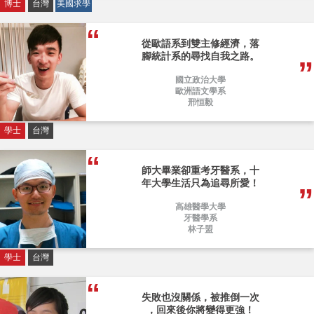
博士
台灣
美國求學
從歐語系到雙主修經濟，落
腳統計系的尋找自我之路。
國立政治大學
歐洲語文學系
邢恒毅
學士
台灣
師大畢業卻重考牙醫系，十
年大學生活只為追尋所愛！
高雄醫學大學
牙醫學系
林子盟
學士
台灣
失敗也沒關係，被推倒一次
，回來後你將變得更強！