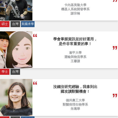
卡內基美隆大學
機器人系統開發學系
謝宗翰
碩士
台灣
美國求學
學會掌握資訊並好好運用，
是件非常重要的事！
逢甲大學
運輸與物流學系
王馨謙
學士
台灣
沒錢沒研究經驗，我拿到出
國攻讀獸醫機會！
德州農工大學
獸醫病理生物學系
朱珮華