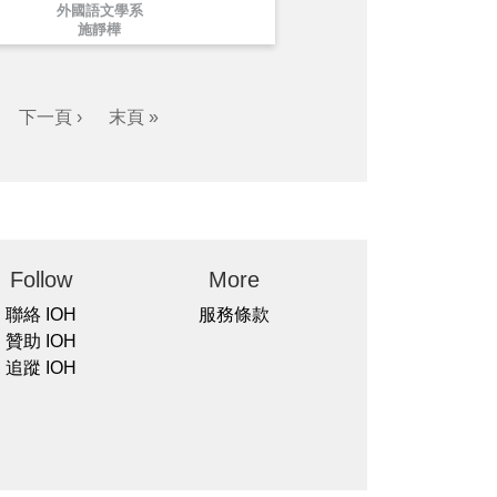
外國語文學系
施靜樺
下一頁 ›
末頁 »
Follow
More
聯絡 IOH
服務條款
贊助 IOH
追蹤 IOH