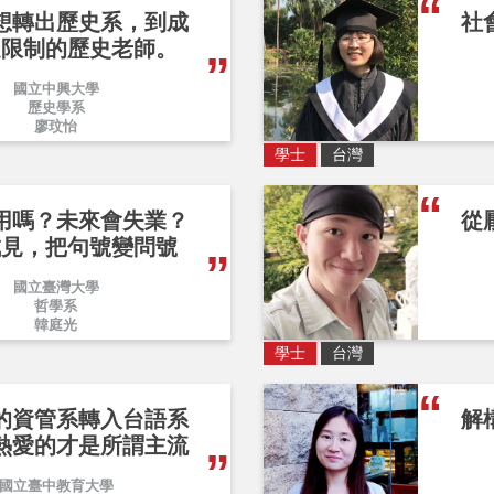
想轉出歷史系，到成
社
受限制的歷史老師。
國立中興大學
歷史學系
廖玟怡
學士
台灣
用嗎？未來會失業？
從
成見，把句號變問號
國立臺灣大學
哲學系
韓庭光
學士
台灣
的資管系轉入台語系
解
熱愛的才是所謂主流
國立臺中教育大學