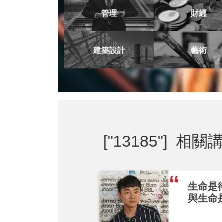
管理
財經
建築設計
藝術
["13185"]
相關講
生命是
與生命