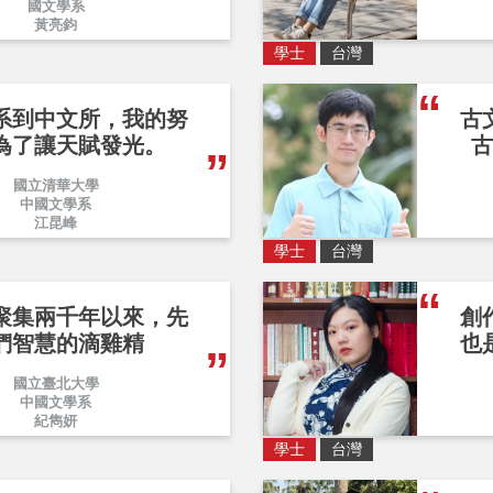
國文學系
黃亮鈞
學士
台灣
系到中文所，我的努
古
為了讓天賦發光。
古
國立清華大學
中國文學系
江昆峰
學士
台灣
聚集兩千年以來，先
創
們智慧的滴雞精
也
國立臺北大學
中國文學系
紀雋妍
學士
台灣