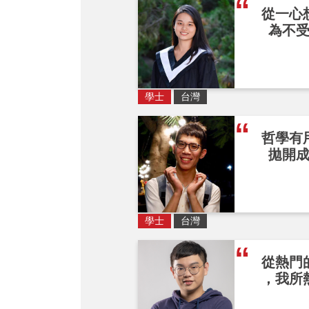
從一心
為不
學士
台灣
哲學有
拋開
學士
台灣
從熱門
，我所