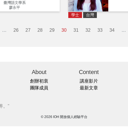
臺灣語文學系
廖永平
學士
台灣
…
26
27
28
29
30
31
32
33
34
…
About
Content
創辦初衷
講座影片
團隊成員
最新文章
界。"
© 2026 IOH 開放個人經驗平台