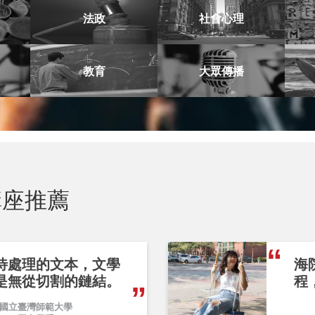
法政
社會心理
教育
大眾傳播
座推薦
待處理的文本，文學
海
是無從切割的鏈結。
程
國立臺灣師範大學