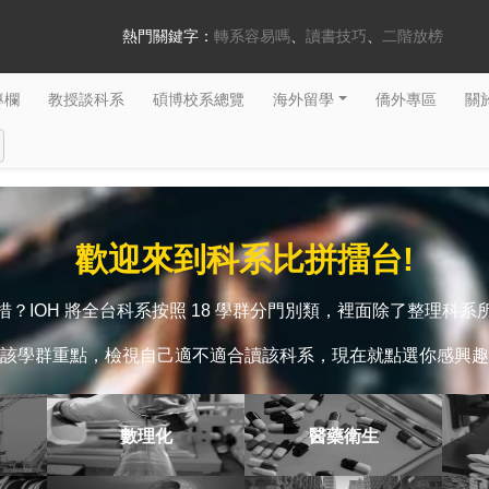
熱門關鍵字：
轉系容易嗎
讀書技巧
二階放榜
專欄
教授談科系
碩博校系總覽
海外留學
僑外專區
關於
歡迎來到科系比拼擂台!
？IOH 將全台科系按照 18 學群分門別類，裡面除了整理科
該學群重點，檢視自己適不適合讀該科系，現在就點選你感興趣
數理化
醫藥衛生