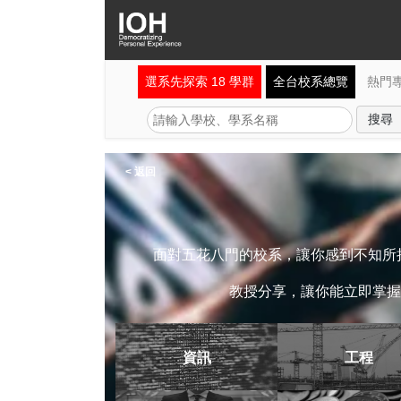
選系先探索 18 學群
全台校系總覽
熱門
< 返回
面對五花八門的校系，讓你感到不知所措
教授分享，讓你能立即掌握
資訊
工程