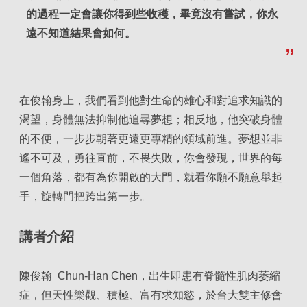
的過程一定會讓你得到些收穫，畢竟沒有嘗試，你永
遠不知道結果會如何。
在俊翰身上，我們看到他對生命的雄心和對追求知識的
渴望，身體無法抑制他追尋夢想；相反地，他突破身體
的不便，一步步朝著更遠更專精的領域前進。夢想並非
遙不可及，勇往直前，不畏失敗，你會發現，世界的每
一個角落，都有為你開啟的大門，就看你願不願意舉起
手，旋轉門把跨出第一步。
講者介紹
陳俊翰 Chun-Han Chen
，出生即患有脊髓性肌肉萎縮
症，但天性樂觀、積極、富有求知慾，於台大雙主修會