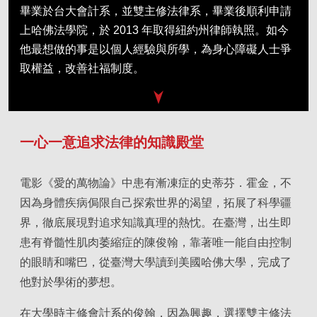
畢業於台大會計系，並雙主修法律系，畢業後順利申請
上哈佛法學院，於 2013 年取得紐約州律師執照。如今
他最想做的事是以個人經驗與所學，為身心障礙人士爭
取權益，改善社福制度。
一心一意追求法律的知識殿堂
電影《愛的萬物論》中患有漸凍症的史蒂芬．霍金，不
因為身體疾病侷限自己探索世界的渴望，拓展了科學疆
界，徹底展現對追求知識真理的熱忱。在臺灣，出生即
患有脊髓性肌肉萎縮症的陳俊翰，靠著唯一能自由控制
的眼睛和嘴巴，從臺灣大學讀到美國哈佛大學，完成了
他對於學術的夢想。
在大學時主修會計系的俊翰，因為興趣，選擇雙主修法