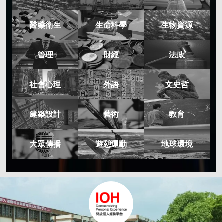
醫藥衛生
生命科學
生物資源
管理
財經
法政
社會心理
外語
文史哲
建築設計
藝術
教育
大眾傳播
遊憩運動
地球環境