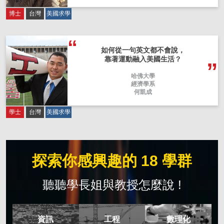
博士
台灣
美國求學
如何從一句英文都不會說，
靠著運動融入美國生活？
哈佛大學
經濟學系
何凱成
學士
台灣
美國求學
探索你感興趣的 18 學群
聽聽學長姐與教授怎麼說 !
資訊
工程
數理化