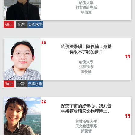
哈佛大學
都市設計學系
林佑達
碩士
台灣
美國求學
哈佛法學碩士陳俊翰：身體
侷限不了我的夢！
哈佛大學
法律學系
陳俊翰
碩士
台灣
美國求學
探究宇宙的好奇心，我到普
林斯頓攻讀天文物理博士。
普林斯頓大學
天文物理學系
孫愛蕾