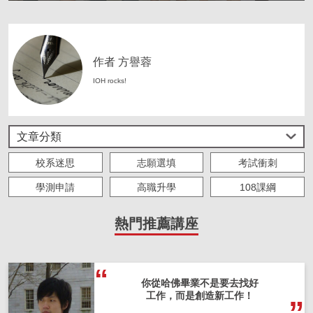
作者 方譽蓉
IOH rocks!
文章分類
校系迷思
志願選填
考試衝刺
學測申請
高職升學
108課綱
大學生必修
海外留學
求職準備
熱門推薦講座
人物故事
IOH 實習
主題策展
僑外來台求學
你從哈佛畢業不是要去找好
工作，而是創造新工作！