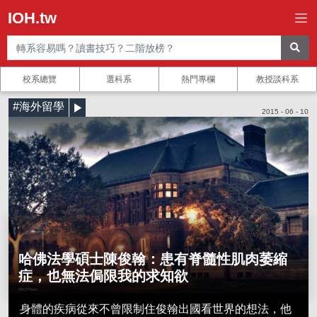
IOH.tw
校系總覽
選科系
熱門專欄
教授談科系
#海外留學
2015 - 06 - 10
哈佛法學碩士陳俊翰：患有脊髓性肌肉萎縮
症，也無法侷限我的求知欲
NKCPhoto
身體的疾病從來不曾限制住俊翰出國看世界的想法，他