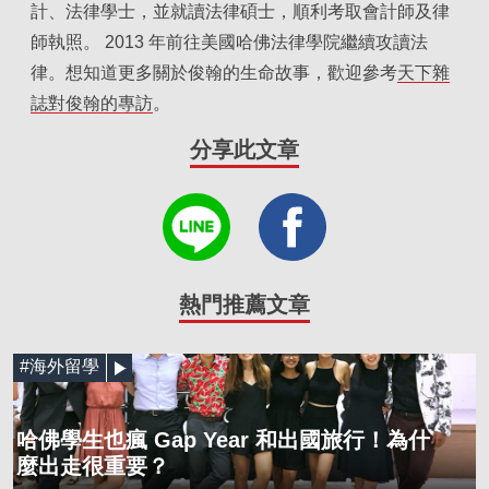
計、法律學士，並就讀法律碩士，順利考取會計師及律
師執照。 2013 年前往美國哈佛法律學院繼續攻讀法
律。想知道更多關於俊翰的生命故事，歡迎參考
天下雜
誌對俊翰的專訪
。
分享此文章
熱門推薦文章
#海外留學
哈佛學生也瘋 Gap Year 和出國旅行！為什
麼出走很重要？