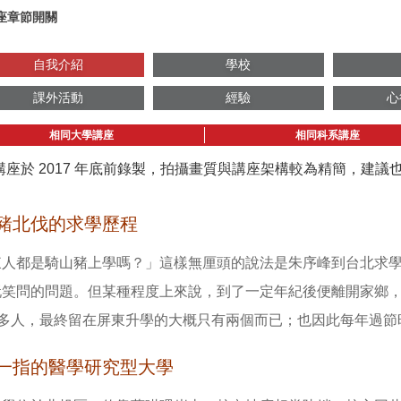
座章節開關
自我介紹
學校
課外活動
經驗
心
相同大學講座
相同科系講座
講座於 2017 年底前錄製，拍攝畫質與講座架構較為精簡，建
豬北伐的求學歷程
東人都是騎山豬上學嗎？」這樣無厘頭的說法是朱序峰到台北求
玩笑問的問題。但某種程度上來說，到了一定年紀後便離開家鄉
0 多人，最終留在屏東升學的大概只有兩個而已；也因此每年過
一指的醫學研究型大學