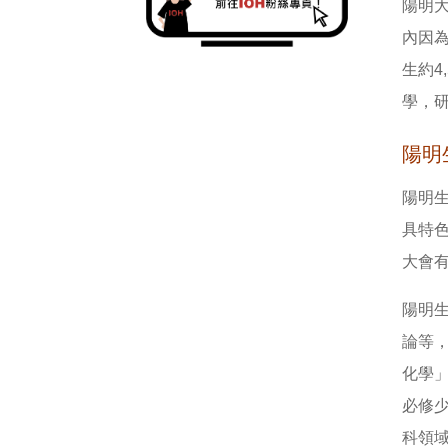
陽明
內因
生約4
學，
陽明
陽明
具特
大會
陽明
論等
化學
必修
科領