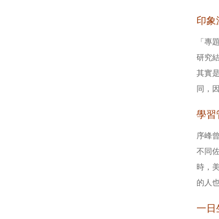
印象
「專題
研究
其實
同，
學習
序峰
不同
時，
的人
一日