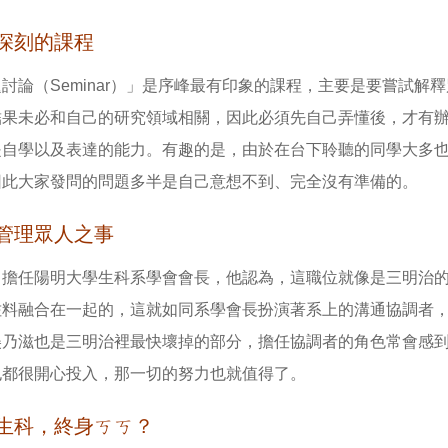
深刻的課程
討論（Seminar）」是序峰最有印象的課程，主要是要嘗試
結果未必和自己的研究領域相關，因此必須先自己弄懂後，才有
是自學以及表達的能力。有趣的是，由於在台下聆聽的同學大多
因此大家發問的問題多半是自己意想不到、完全沒有準備的。
管理眾人之事
曾擔任陽明大學生科系學會會長，他認為，這職位就像是三明治
佐料融合在一起的，這就如同系學會長扮演著系上的溝通協調者
美乃滋也是三明治裡最快壞掉的部分，擔任協調者的角色常會感
也都很開心投入，那一切的努力也就值得了。
生科，終身ㄎㄎ？