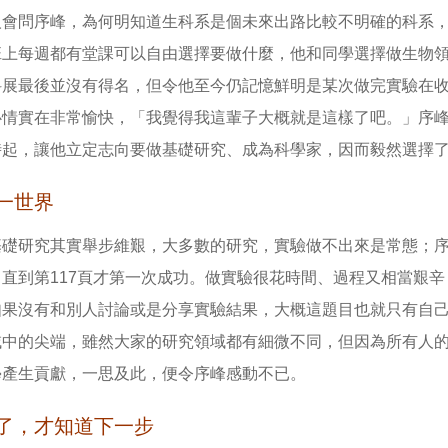
人會問序峰，為何明知道生科系是個未來出路比較不明確的科系
班上每週都有堂課可以自由選擇要做什麼，他和同學選擇做生物
科展最後並沒有得名，但令他至今仍記憶鮮明是某次做完實驗在
心情實在非常愉快，「我覺得我這輩子大概就是這樣了吧。」序
時起，讓他立定志向要做基礎研究、成為科學家，因而毅然選擇
一世界
基礎研究其實舉步維艱，大多數的研究，實驗做不出來是常態；序
，直到第117頁才第一次成功。做實驗很花時間、過程又相當艱
如果沒有和別人討論或是分享實驗結果，大概這題目也就只有自
域中的尖端，雖然大家的研究領域都有細微不同，但因為所有人
學產生貢獻，一思及此，便令序峰感動不已。
了，才知道下一步