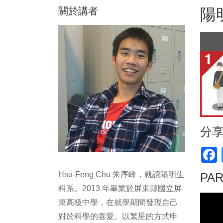
關於講者
陽
分
F
Hsu-Feng Chu 朱序峰，就讀陽明生
PA
科系。2013 年畢業於屏東縣國立屏
東高級中學，在就學期間發現自己
對於科學的喜愛。以繁星的方式申