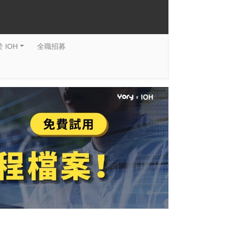
 IOH
全職招募