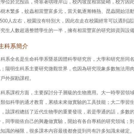
大學位於北投區，倚靠著唭哩岸山，校內坡度相當陡峭，校方因
為樹木繁多，蚊蟲相當豐富多元，當天氣逐漸轉熱、昆蟲開始活
,500人左右，校園沒有特別大，因此在走在校園經常可以遇到
研究生人數超過整體學生的一半，擁有相當豐富的研究師資與設
生科系簡介
生科系全名是生命科學系暨基因體科學研究所，大學和研究所同
色；陽明生科系主要研究微觀世界，也因為研究現象多數無法用
有戶外探勘課程。
生科系課程方面，主要探討分子層級的生物應用。大一時學習領
，類似科學的通才教育，累積未來做實驗的工具技能；大二學習
」，該課程總括了近代生物學的重要發現，若是學通的話，多數
少，同學能依自己的興趣做實驗，開始有各自專精的研究領域；
域知識的極限，很多課本內容最後都會提到尚有許多知識未確定