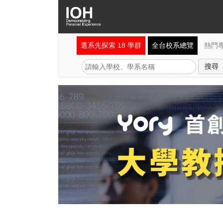
選系先探索 18 學群
全台校系總覽
熱門