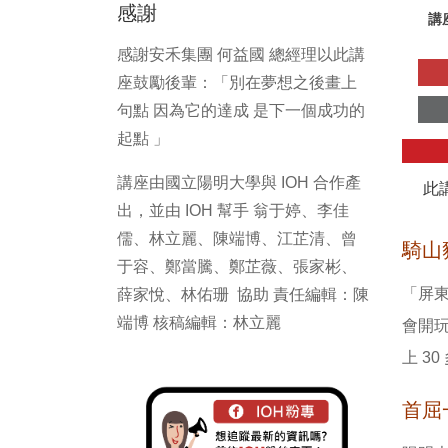
感謝
講
感謝安禾集團 何益國 總經理以此講
座鼓勵後輩：「別在夢想之後畫上
句點 因為它的達成 是下一個成功的
起點 」
講座由國立陽明大學與 IOH 合作產
此
出，並由 IOH 幫手 翁于婷、李佳
儒、林立麗、陳端博、江芷清、曾
騎山
于容、鄭當騰、鄭芷薇、張家彬、
「屏
薛家悅、林佑珊 協助 責任編輯：陳
端博 核稿編輯：林立麗
會開
上 3
首屈