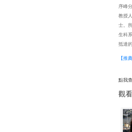
序峰
教授
士。
生科
抵達
【推薦
點我
觀