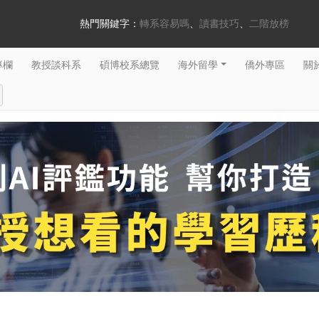
熱門關鍵字：
轉系容易嗎
讀書技巧
二階放榜
專欄
教授談科系
碩博校系總覽
海外留學
僑外專區
關於