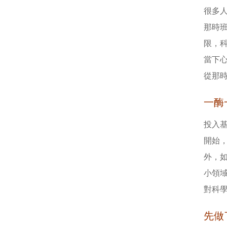
很多
那時
限，
當下
從那
一酶
投入
開始
外，
小領
對科
先做