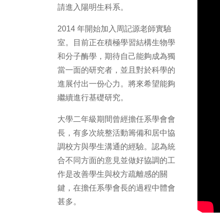
請進入陽明生科系。
2014 年開始加入周記源老師實驗
室。目前正在積極學習結構生物學
和分子酶學，期待自己能夠成為獨
當一面的研究者，並且對於科學的
進展付出一份心力。將來希望能夠
繼續進行基礎研究。
大學二年級期間曾經擔任系學會會
長，有多次統整活動籌備和居中協
調校方與學生溝通的經驗。認為統
合不同方面的意見並做好協調的工
作是改善學生與校方疏離感的關
鍵，在擔任系學會長的過程中體會
甚多。