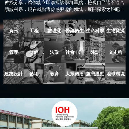
教授分享，讓你能立即掌握該學群重點，檢視自己適不適合
讀該科系，現在就點選你感興趣的領域，展開探索之旅吧！
資訊
工程
數理化
醫藥衛生
生命科學
生物資源
管理
財經
法政
社會心理
外語
文史哲
建築設計
藝術
教育
大眾傳播
遊憩運動
地球環境