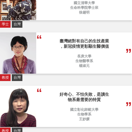
國立清華大學
生命科學院學士班
徐越明
學士
台灣
臺灣絕對有自己的生技產業
，新冠疫情更彰顯生醫價值
長庚大學
生物醫學系
楊淑元
教授
台灣
好奇心、不怕失敗，是讀生
物系最需要的特質
國立彰化師範大學
生物學系
王妙媛
教授
台灣