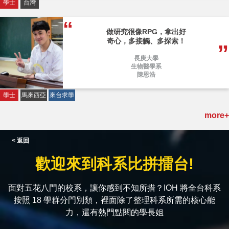
學士
台灣
做研究很像RPG，拿出好
奇心，多接觸、多探索！
長庚大學
生物醫學系
陳恩浩
學士
馬來西亞
來台求學
more+
< 返回
歡迎來到科系比拼擂台!
面對五花八門的校系，讓你感到不知所措？IOH 將全台科系
按照 18 學群分門別類，裡面除了整理科系所需的核心能
力，還有熱門點閱的學長姐