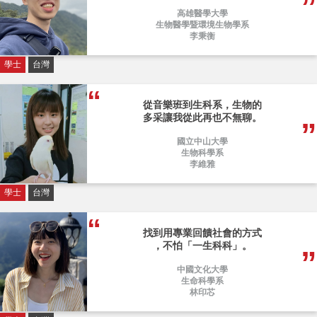
高雄醫學大學
生物醫學暨環境生物學系
李秉衡
學士
台灣
從音樂班到生科系，生物的
多采讓我從此再也不無聊。
國立中山大學
生物科學系
李維雅
學士
台灣
找到用專業回饋社會的方式
，不怕「一生科科」。
中國文化大學
生命科學系
林印芯