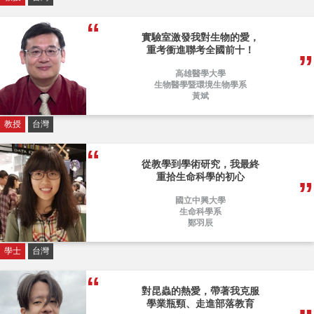
實驗室激發我對生物的愛，
重考衝進聯考全國前十！
高雄醫學大學
生物醫學暨環境生物學系
黃斌
教授
台灣
從教學到學術研究，我最終
重拾生命科學的初心
國立中興大學
生命科學系
鄭羽辰
學士
台灣
對昆蟲的熱愛，帶著我克服
學業瓶頸、走進部落教育