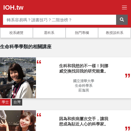
IOH.tw
校系總覽
選科系
熱門專欄
教授談科系
生命科學學類的相關講座
生科和我想的不一樣！到挪
威交換找回我的研究能量。
國立清華大學
生命科學系
莊逸琪
學士
台灣
因為和疾病屢次交手，讓我
想成為貼近人心的科學家。