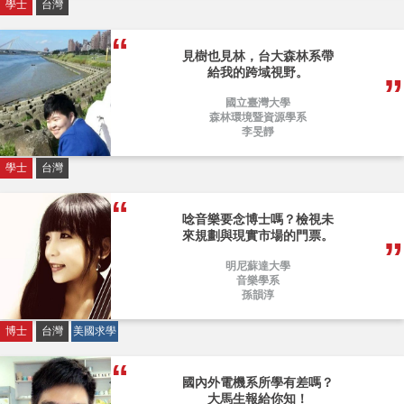
學士
台灣
見樹也見林，台大森林系帶
給我的跨域視野。
國立臺灣大學
森林環境暨資源學系
李旻靜
學士
台灣
唸音樂要念博士嗎？檢視未
來規劃與現實市場的門票。
明尼蘇達大學
音樂學系
孫韻淳
博士
台灣
美國求學
國內外電機系所學有差嗎？
大馬生報給你知！