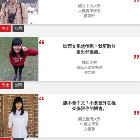
國立中央大學
大氣科學學系
蔡孝玠
學士
台灣
唸西文系然後呢？我更敢於
走出舒適圈。
輔仁大學
西班牙語文學系
許文靜
學士
台灣
誰不會中文？不要被外在框
架侷限你的機會。
國立臺灣大學
中國文學系
方譽蓉