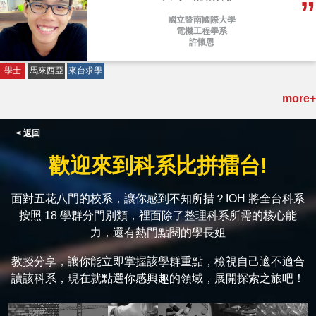
國立暨南國際大學
電機工程學系
許懷恩
學士
馬來西亞
來台求學
more+
< 返回
歡迎來到科系比拼擂台!
面對五花八門的校系，讓你感到不知所措？IOH 將全台科系
按照 18 學群分門別類，裡面除了整理科系所需的核心能
力，還有熱門點閱的學長姐
教授分享，讓你能立即掌握該學群重點，檢視自己適不適合
讀該科系，現在就點選你感興趣的領域，展開探索之旅吧！