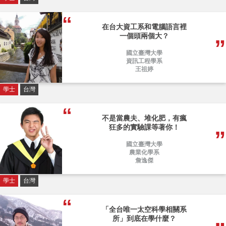
在台大資工系和電腦語言裡
一個頭兩個大？
國立臺灣大學
資訊工程學系
王祖婷
學士
台灣
不是當農夫、堆化肥，有瘋
狂多的實驗課等著你！
國立臺灣大學
農業化學系
詹逸傑
學士
台灣
「全台唯一太空科學相關系
所」到底在學什麼？