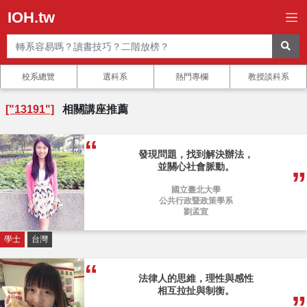
IOH.tw
校系總覽
選科系
熱門專欄
教授談科系
["13191"]
相關講座推薦
發現問題，找到解決辦法，
並關心社會脈動。
國立臺北大學
公共行政暨政策學系
劉孟宣
學士
台灣
法律人的思維，理性與感性
相互拉扯與制衡。