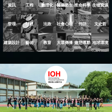
資訊
工程
數理化
醫藥衛生
生命科學
生物資源
管理
財經
法政
社會心理
外語
文史哲
建築設計
藝術
教育
大眾傳播
遊憩運動
地球環境