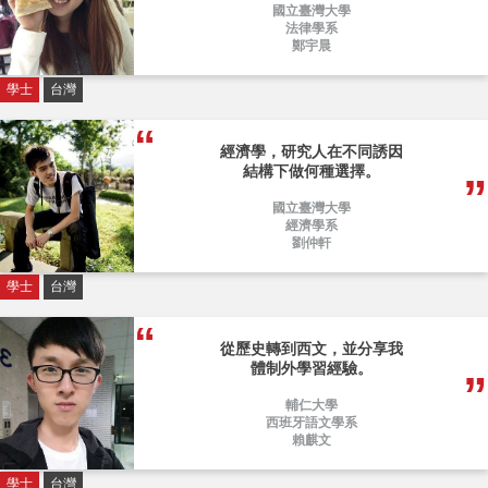
國立臺灣大學
法律學系
鄭宇晨
學士
台灣
經濟學，研究人在不同誘因
結構下做何種選擇。
國立臺灣大學
經濟學系
劉仲軒
學士
台灣
從歷史轉到西文，並分享我
體制外學習經驗。
輔仁大學
西班牙語文學系
賴麒文
學士
台灣