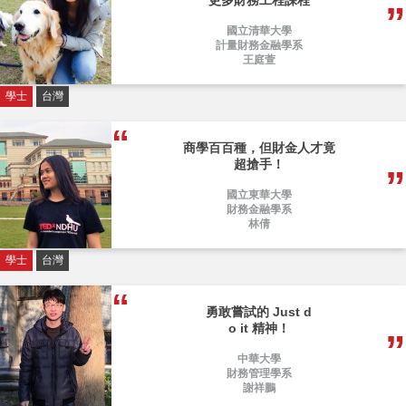
更多財務工程課程
國立清華大學
計量財務金融學系
王庭萱
學士
台灣
商學百百種，但財金人才竟
超搶手！
國立東華大學
財務金融學系
林倩
學士
台灣
勇敢嘗試的 Just d
o it 精神！
中華大學
財務管理學系
謝祥鵬