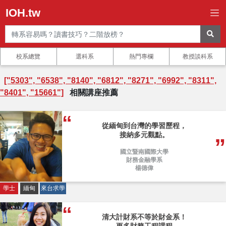
IOH.tw
校系總覽
選科系
熱門專欄
教授談科系
["5303", "6538", "8140", "6812", "8271", "6992", "8311",
"8401", "15661"]
相關講座推薦
從緬甸到台灣的學習歷程，
接納多元觀點。
國立暨南國際大學
財務金融學系
楊德偉
學士
緬甸
來台求學
清大計財系不等於財金系！