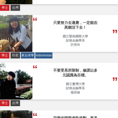
學士
台灣
只要努力去適應，一定能在
異鄉活下去！
國立暨南國際大學
財務金融學系
許美玲
學士
印尼
來台求學
indonesian
不要受系所限制，修課以多
元認識為目標。
國立臺灣大學
財務金融學系
楊易修
學士
台灣