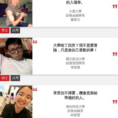
的入場券。
大葉大學
財務金融學系
董策元
學士
台灣
大學唸了四所？我不是愛冒
險，只是做自己喜歡的事！
國立政治大學
財務管理學系
李炳漢
碩士
台灣
享受但不揮霍，機會是留給
準備好的人。
僑光科技大學
財務金融系
林家瑩