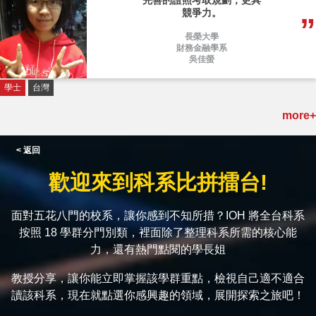
完善的證照考取規劃，更具
競爭力。
長榮大學
財務金融學系
吳佳螢
學士
台灣
more+
< 返回
歡迎來到科系比拼擂台!
面對五花八門的校系，讓你感到不知所措？IOH 將全台科系
按照 18 學群分門別類，裡面除了整理科系所需的核心能
力，還有熱門點閱的學長姐
教授分享，讓你能立即掌握該學群重點，檢視自己適不適合
讀該科系，現在就點選你感興趣的領域，展開探索之旅吧！