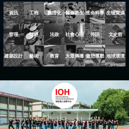
資訊
工程
數理化
醫藥衛生
生命科學
生物資源
管理
財經
法政
社會心理
外語
文史哲
建築設計
藝術
教育
大眾傳播
遊憩運動
地球環境