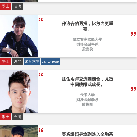
學士
台灣
作適合的選擇，比努力更重
要。
國立暨南國際大學
財務金融學系
梁嘉俊
學士
澳門
來台求學
cantonese
抓住兩岸交流團機會，見證
中國跳躍式成長。
長榮大學
財務金融學系
陳煥剛
學士
台灣
專業證照是拿到進入金融業