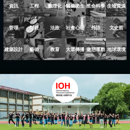
資訊
工程
數理化
醫藥衛生
生命科學
生物資源
管理
財經
法政
社會心理
外語
文史哲
建築設計
藝術
教育
大眾傳播
遊憩運動
地球環境