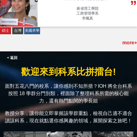
麻省理工學院
工商管理學系
李楓真
碩士
台灣
美國求學
more+
< 返回
歡迎來到科系比拼擂台!
面對五花八門的校系，讓你感到不知所措？IOH 將全台科系
按照 18 學群分門別類，裡面除了整理科系所需的核心能
力，還有熱門點閱的學長姐
教授分享，讓你能立即掌握該學群重點，檢視自己適不適合
讀該科系，現在就點選你感興趣的領域，展開探索之旅吧！