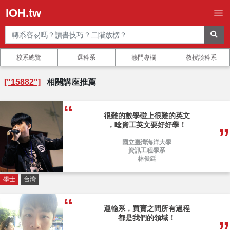
IOH.tw
校系總覽
選科系
熱門專欄
教授談科系
["15882"]
相關講座推薦
很難的數學碰上很難的英文
，唸資工英文要好好學！
國立臺灣海洋大學
資訊工程學系
林俊廷
學士
台灣
運輸系，買賣之間所有過程
都是我們的領域！