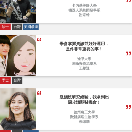
卡內基美隆大學
機器人系統開發學系
謝宗翰
碩士
台灣
美國求學
學會掌握資訊並好好運用，
是件非常重要的事！
逢甲大學
運輸與物流學系
王馨謙
學士
台灣
沒錢沒研究經驗，我拿到出
國攻讀獸醫機會！
德州農工大學
獸醫病理生物學系
朱珮華