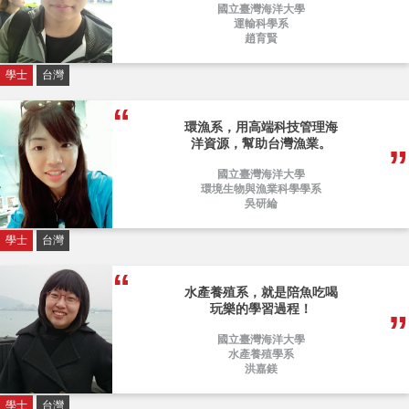
國立臺灣海洋大學
運輸科學系
趙育賢
學士
台灣
環漁系，用高端科技管理海
洋資源，幫助台灣漁業。
國立臺灣海洋大學
環境生物與漁業科學學系
吳研綸
學士
台灣
水產養殖系，就是陪魚吃喝
玩樂的學習過程！
國立臺灣海洋大學
水產養殖學系
洪嘉鎂
學士
台灣