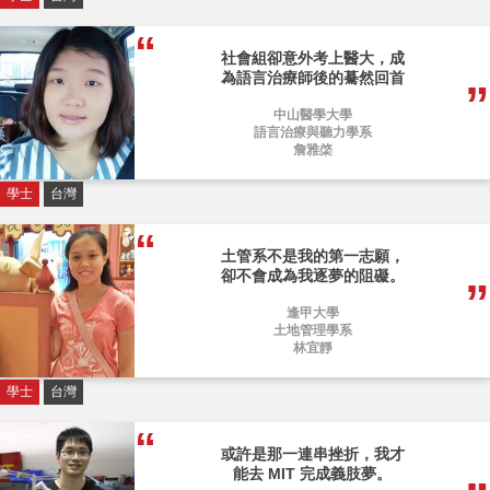
社會組卻意外考上醫大，成
為語言治療師後的驀然回首
中山醫學大學
語言治療與聽力學系
詹雅棨
學士
台灣
土管系不是我的第一志願，
卻不會成為我逐夢的阻礙。
逢甲大學
土地管理學系
林宜靜
學士
台灣
或許是那一連串挫折，我才
能去 MIT 完成義肢夢。