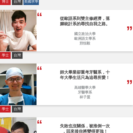
博士
台灣
美國求學
從歐語系到雙主修經濟，落
腳統計系的尋找自我之路。
國立政治大學
歐洲語文學系
邢恒毅
學士
台灣
師大畢業卻重考牙醫系，十
年大學生活只為追尋所愛！
高雄醫學大學
牙醫學系
林子盟
學士
台灣
失敗也沒關係，被推倒一次
，回來後你將變得更強！