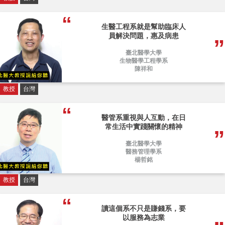
生醫工程系就是幫助臨床人
員解決問題，惠及病患
臺北醫學大學
生物醫學工程學系
陳祥和
教授
台灣
醫管系重視與人互動，在日
常生活中實踐關懷的精神
臺北醫學大學
醫務管理學系
楊哲銘
教授
台灣
讀這個系不只是賺錢系，要
以服務為志業