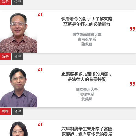
院長
台灣
快看看你的對手！了解東南
亞將是年輕人的必備能力
國立暨南國際大學
東南亞學系
陳佩修
院長
台灣
正義感和多元關懷的胸襟，
是法律人的首要特質
國立臺北大學
法律學系
黃銘輝
教授
台灣
六年制藥學生未來除了當臨
床藥師，還有更多元的發展