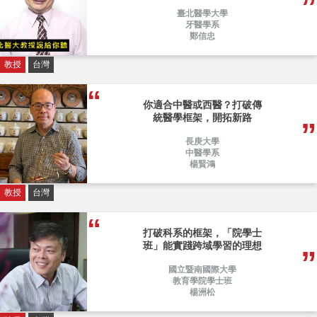
臺北醫學大學
牙醫學系
鄭信忠
教授
台灣
你適合中醫或西醫？打破傳
統醫學框架，開拓新路
長庚大學
中醫學系
楊賢鴻
教授
台灣
打破科系的框架，「院學士
班」能實踐跨域學習的理想
國立暨南國際大學
教育學院學士班
楊洲松