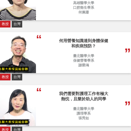
高雄醫學大學
口腔衛生學系
何佩珊
教授
台灣
何用營養知識達到身體保健
和疾病預防？
臺北醫學大學
保健營養學系
謝榮鴻
教授
台灣
我們需要對護理工作有極大
熱忱，且樂於助人的同學
臺北醫學大學
護理學系
張秀如
教授
台灣