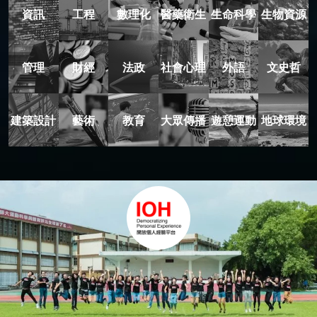
資訊
工程
數理化
醫藥衛生
生命科學
生物資源
管理
財經
法政
社會心理
外語
文史哲
建築設計
藝術
教育
大眾傳播
遊憩運動
地球環境