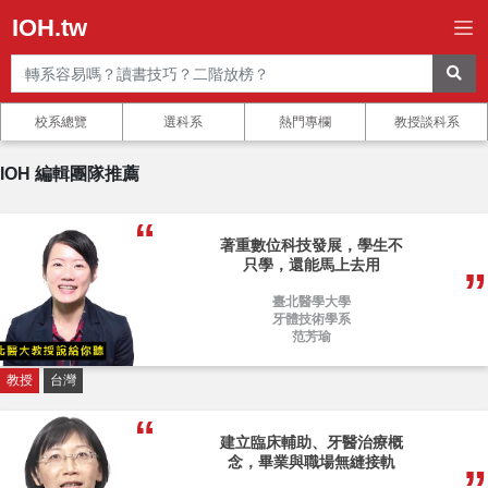
IOH.tw
校系總覽
選科系
熱門專欄
教授談科系
IOH 編輯團隊推薦
著重數位科技發展，學生不
只學，還能馬上去用
臺北醫學大學
牙體技術學系
范芳瑜
教授
台灣
建立臨床輔助、牙醫治療概
念，畢業與職場無縫接軌