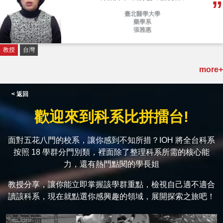
臺北醫學大學
藥學系
張雅惠
教授
台灣
more+
< 返回
歡迎來到科系比拼擂台!
面對五花八門的校系，讓你感到不知所措？IOH 將全台科系
按照 18 學群分門別類，裡面除了整理科系所需的核心能
力，還有熱門點閱的學長姐
教授分享，讓你能立即掌握該學群重點，檢視自己適不適合
讀該科系，現在就點選你感興趣的領域，展開探索之旅吧！