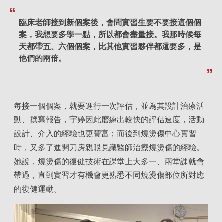
臨床老師接到新個案後，會問實習生要不要接這個個
案，我想要多學一點，所以都會盡量接。我那時候每
天都帶五、六個個案，比其他實習夥伴都還要多，是
他們的兩倍。
每接一個個案，就要進行一次評估，並為其設計治療活
動、撰寫報告，宇婷因此磨練出較快的評估速度，活動
設計、介入的經驗也更豐富；而後到燒燙傷中心實習
時，又多了進開刀房親眼見識醫師治療燒燙傷的經驗。
她說，燒燙傷的復健技術在課堂上大多一、兩堂課就會
帶過，直到實習才有機會更熟悉不同燒燙傷部位所對應
的復健運動。