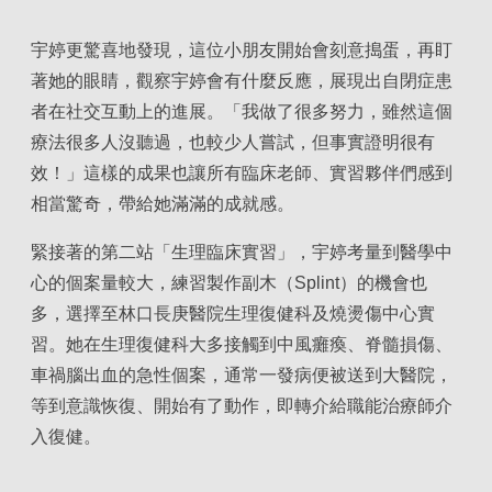
宇婷更驚喜地發現，這位小朋友開始會刻意搗蛋，再盯
著她的眼睛，觀察宇婷會有什麼反應，展現出自閉症患
者在社交互動上的進展。「我做了很多努力，雖然這個
療法很多人沒聽過，也較少人嘗試，但事實證明很有
效！」這樣的成果也讓所有臨床老師、實習夥伴們感到
相當驚奇，帶給她滿滿的成就感。
緊接著的第二站「生理臨床實習」，宇婷考量到醫學中
心的個案量較大，練習製作副木（Splint）的機會也
多，選擇至林口長庚醫院生理復健科及燒燙傷中心實
習。她在生理復健科大多接觸到中風癱瘓、脊髓損傷、
車禍腦出血的急性個案，通常一發病便被送到大醫院，
等到意識恢復、開始有了動作，即轉介給職能治療師介
入復健。