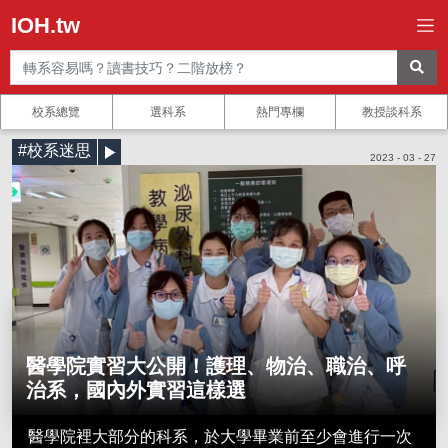
IOH.tw
校系總覽
選科系
熱門專欄
教授談科系
#校系迷思
2023 - 03 - 27
醫學院實習大公開！護理、物治、職治、呼
治系，國內外實習這樣選
醫學院裡大部分的科系，於大學畢業前至少會進行一次