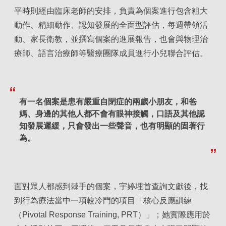
平時則經由臨床老師的安排，負責為個案進行包含粗大
動作、精細動作、認知發展的全面型評估，每週帶領活
動、家長衛教，並撰寫個案的進展報告，也會與物理治
療師、語言治療師等醫療團隊成員進行小兒聯合評估。
有一名個案是患有嚴重自閉症的兩歲小朋友，和爸
媽、身邊的其他人都不會有眼神接觸，口語及其他認
知發展遲緩，只會發出一些聲音，也有明顯的固著行
為。
面對眾人都感到棘手的個案，宇婷埋首查詢文獻後，找
到行為療法當中一項較冷門的項目「核心反應訓練
（Pivotal Response Training, PRT）」；她實際應用於