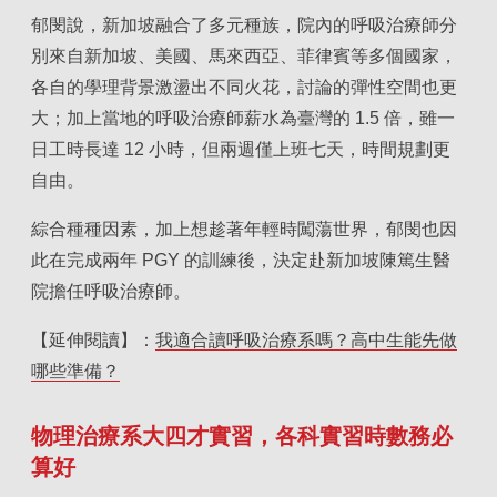
郁閔說，新加坡融合了多元種族，院內的呼吸治療師分
別來自新加坡、美國、馬來西亞、菲律賓等多個國家，
各自的學理背景激盪出不同火花，討論的彈性空間也更
大；加上當地的呼吸治療師薪水為臺灣的 1.5 倍，雖一
日工時長達 12 小時，但兩週僅上班七天，時間規劃更
自由。
綜合種種因素，加上想趁著年輕時闖蕩世界，郁閔也因
此在完成兩年 PGY 的訓練後，決定赴新加坡陳篤生醫
院擔任呼吸治療師。
【延伸閱讀】：
我適合讀呼吸治療系嗎？高中生能先做
哪些準備？
物理治療系大四才實習，各科實習時數務必
算好