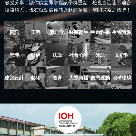
教授分享，讓你能立即掌握該學群重點，檢視自己適不適合
讀該科系，現在就點選你感興趣的領域，展開探索之旅吧！
資訊
工程
數理化
醫藥衛生
生命科學
生物資源
管理
財經
法政
社會心理
外語
文史哲
建築設計
藝術
教育
大眾傳播
遊憩運動
地球環境