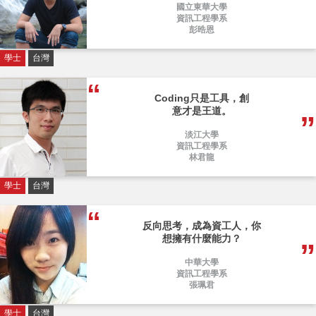
國立東華大學
資訊工程學系
彭晧恩
學士
台灣
Coding只是工具，創
意才是王道。
淡江大學
資訊工程學系
林君龍
學士
台灣
反向思考，成為資工人，你
想擁有什麼能力？
中華大學
資訊工程學系
張珮君
學士
台灣