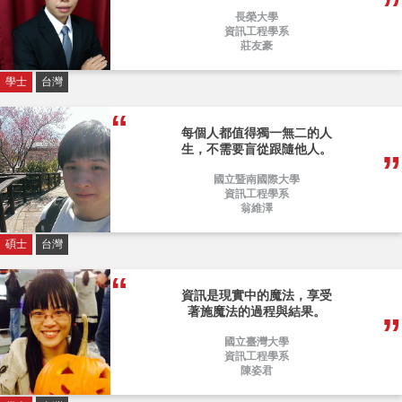
長榮大學
資訊工程學系
莊友豪
學士
台灣
每個人都值得獨一無二的人
生，不需要盲從跟隨他人。
國立暨南國際大學
資訊工程學系
翁維澤
碩士
台灣
資訊是現實中的魔法，享受
著施魔法的過程與結果。
國立臺灣大學
資訊工程學系
陳姿君