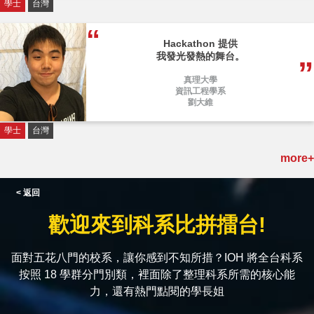
學士
台灣
Hackathon 提供
我發光發熱的舞台。
真理大學
資訊工程學系
劉大維
學士
台灣
more+
< 返回
歡迎來到科系比拼擂台!
面對五花八門的校系，讓你感到不知所措？IOH 將全台科系
按照 18 學群分門別類，裡面除了整理科系所需的核心能
力，還有熱門點閱的學長姐