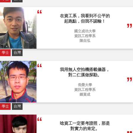
在資工系，我看到不公平的
起跑點，但我不認輸！
國立成功大學
資訊工程學系
陳自泓
學士
台灣
我用無人空拍機搭載儀器，
對二仁溪做探勘。
長榮大學
資訊工程學系
鍾資成
學士
台灣
唸資工一定要考證照，那是
對實力的肯定。