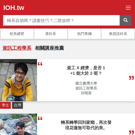
IOH.tw
校系總覽
選科系
熱門專欄
教授談科系
資訊工程學系
相關講座推薦
資工 X 經濟，是否 1
+1 能大於 2 呢？
國立臺灣大學
資訊工程學系
邱翊展
學士
台灣
轉系轉學回到家鄉，再次發
現花蓮無可取代的美。