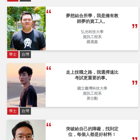
夢想結合所學，我是擁有教
師夢的資工人。
弘光科技大學
資訊工程系
羅晟嘉
學士
台灣
走上技職之路，我選擇遠比
考試更重要的事。
國立臺灣科技大學
資訊工程系
黃仕勳
學士
台灣
突破給自己的障礙，找到定
位，每個人都是好材料！