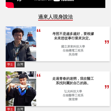
過來人現身說法
考照不是越多越好，要根據
未來想從事行業來決定。
國立屏東科技大學
生物機電工程系
吳浩暉
學士
台灣
走過青春的迷惘，我在醫工
系找到屬於自己的路。
弘光科技大學
生物醫學工程系
陳澄燁
學士
台灣