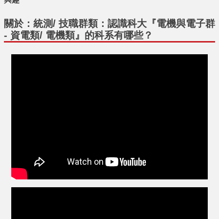
關於：統測/ 技職群類：認識科大『電機與電子群
- 資電類/ 電機類』的科系有哪些？