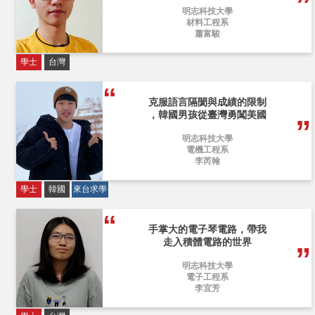
明志科技大學
材料工程系
蕭富駿
學士
台灣
克服語言隔閡與成績的限制
，韓國男孩從臺灣勇闖美國
明志科技大學
電機工程系
李芮翰
學士
韓國
來台求學
手掌大的電子琴電路，帶我
走入積體電路的世界
明志科技大學
電子工程系
李宜芳