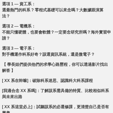
選項 1 — 資工系：
選最熱門的科系 ? 零程式基礎可以來念嗎？大數據跟演算
法？
選項 2 — 電機系：
不能只懂硬體，也要會軟體？一定要念研究所嗎？海外實習申
請？
選項 3 — 電子系：
對手機運作科系好奇？該選資訊系統，還是微電子？
【 學長姐們提供他們的求學心路歷程，你可以透過影片找出
解答 】
[ XX 系在幹嘛]：破除科系迷思、認識科大科系課程
[我適合念 XX 系嗎]：了解該系需具備的特質、比較相似科系
與未來出路
[ XX 系這堂必上]：試聽該系的必選修課，更清楚自己是否有
興趣