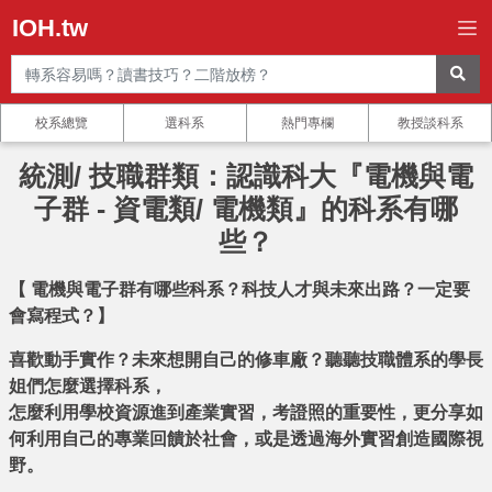
IOH.tw
校系總覽
選科系
熱門專欄
教授談科系
統測/ 技職群類：認識科大『電機與電
子群 - 資電類/ 電機類』的科系有哪
些？
【 電機與電子群有哪些科系？科技人才與未來出路？一定要
會寫程式？】
喜歡動手實作？未來想開自己的修車廠？聽聽技職體系的學長
姐們怎麼選擇科系，
怎麼利用學校資源進到產業實習，考證照的重要性，更分享如
何利用自己的專業回饋於社會，或是透過海外實習創造國際視
野。