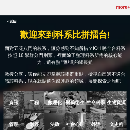
more+
< 返回
歡迎來到科系比拼擂台!
面對五花八門的校系，讓你感到不知所措？IOH 將全台科系
按照 18 學群分門別類，裡面除了整理科系所需的核心能
力，還有熱門點閱的學長姐
教授分享，讓你能立即掌握該學群重點，檢視自己適不適合
讀該科系，現在就點選你感興趣的領域，展開探索之旅吧！
資訊
工程
數理化
醫藥衛生
生命科學
生物資源
管理
財經
法政
社會心理
外語
文史哲