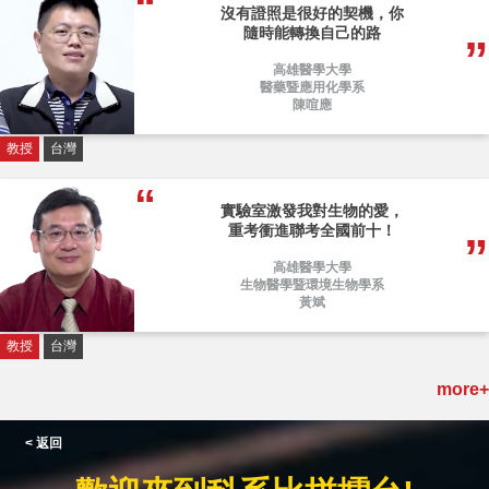
沒有證照是很好的契機，你
隨時能轉換自己的路
高雄醫學大學
醫藥暨應用化學系
陳喧應
教授
台灣
實驗室激發我對生物的愛，
重考衝進聯考全國前十！
高雄醫學大學
生物醫學暨環境生物學系
黃斌
教授
台灣
more+
< 返回