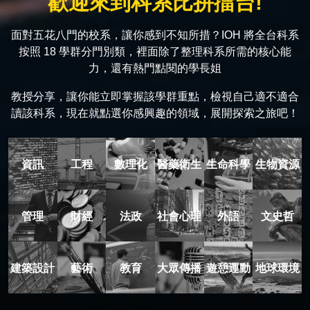
歡迎來到科系比拼擂台!
面對五花八門的校系，讓你感到不知所措？IOH 將全台科系
按照 18 學群分門別類，裡面除了整理科系所需的核心能
力，還有熱門點閱的學長姐
教授分享，讓你能立即掌握該學群重點，檢視自己適不適合
讀該科系，現在就點選你感興趣的領域，展開探索之旅吧！
資訊
工程
數理化
醫藥衛生
生命科學
生物資源
管理
財經
法政
社會心理
外語
文史哲
建築設計
藝術
教育
大眾傳播
遊憩運動
地球環境