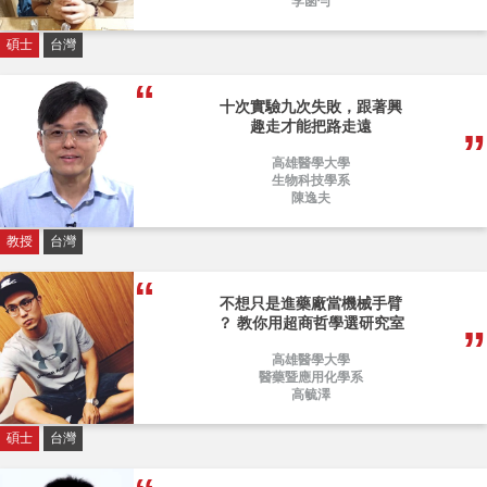
李菡勻
碩士
台灣
十次實驗九次失敗，跟著興
趣走才能把路走遠
高雄醫學大學
生物科技學系
陳逸夫
教授
台灣
不想只是進藥廠當機械手臂
？ 教你用超商哲學選研究室
高雄醫學大學
醫藥暨應用化學系
高毓澤
碩士
台灣