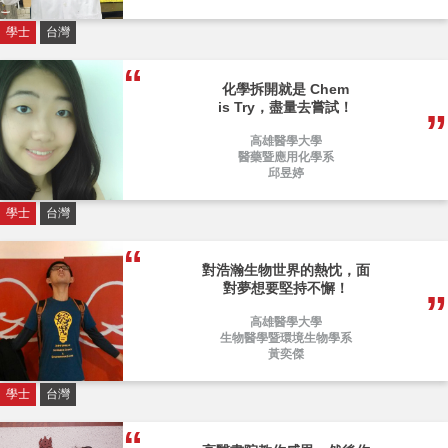
學士
台灣
化學拆開就是 Chem
is Try，盡量去嘗試！
高雄醫學大學
醫藥暨應用化學系
邱昱婷
學士
台灣
對浩瀚生物世界的熱忱，面
對夢想要堅持不懈！
高雄醫學大學
生物醫學暨環境生物學系
黃奕傑
學士
台灣