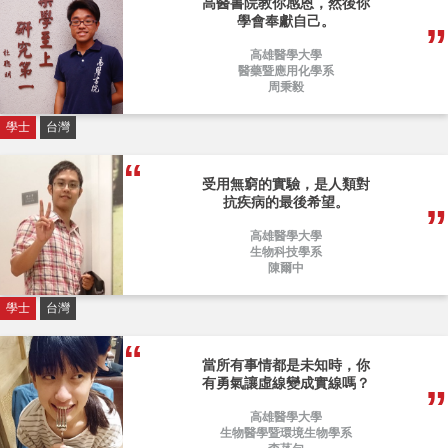
高醫書院教你感恩，然後你
學會奉獻自己。
高雄醫學大學
醫藥暨應用化學系
周秉毅
學士
台灣
受用無窮的實驗，是人類對
抗疾病的最後希望。
高雄醫學大學
生物科技學系
陳爾中
學士
台灣
當所有事情都是未知時，你
有勇氣讓虛線變成實線嗎？
高雄醫學大學
生物醫學暨環境生物學系