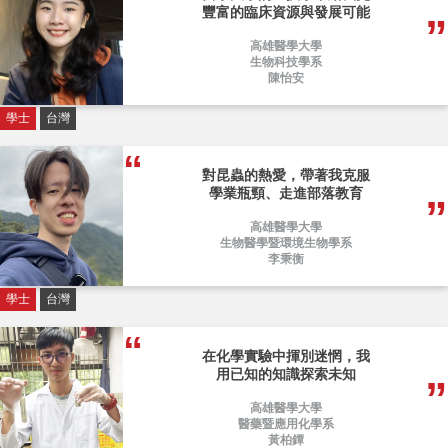
豐富的臨床資源與發展可能
高雄醫學大學
生物科技學系
陳怡安
學士
台灣
對昆蟲的熱愛，帶著我克服
學業瓶頸、走進部落教育
高雄醫學大學
生物醫學暨環境生物學系
李秉衡
學士
台灣
在化學實驗中揮別迷惘，我
用已知的知識探索未知
高雄醫學大學
醫藥暨應用化學系
黃柏鐔