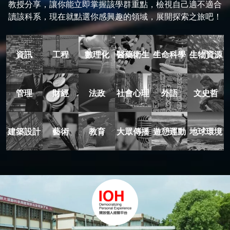
教授分享，讓你能立即掌握該學群重點，檢視自己適不適合
讀該科系，現在就點選你感興趣的領域，展開探索之旅吧！
資訊
工程
數理化
醫藥衛生
生命科學
生物資源
管理
財經
法政
社會心理
外語
文史哲
建築設計
藝術
教育
大眾傳播
遊憩運動
地球環境