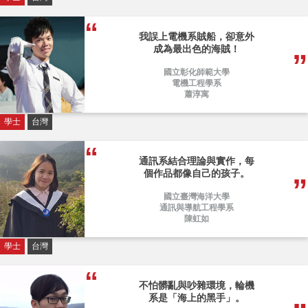
我誤上電機系賊船，卻意外
成為最出色的海賊！
國立彰化師範大學
電機工程學系
蕭淳寓
學士
台灣
通訊系結合理論與實作，每
個作品都像自己的孩子。
國立臺灣海洋大學
通訊與導航工程學系
陳虹如
學士
台灣
不怕髒亂與吵雜環境，輪機
系是「海上的黑手」。