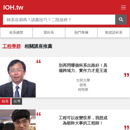
IOH.tw
校系總覽
選科系
熱門專欄
教授談科系
工程學群
相關講座推薦
別再問哪個科系出路好！具
備跨域力、實作力才是王道
大同大學
校長
何明果
校長
台灣
工程可以改變世界，我想成
為能幹大事的工程師！