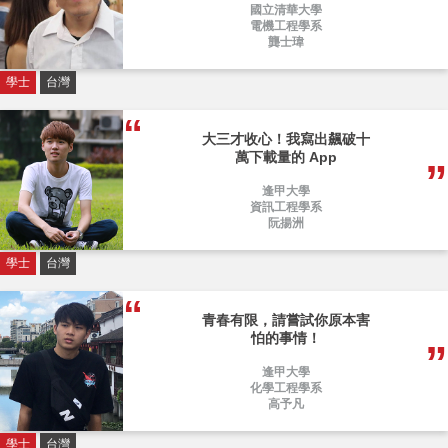
國立清華大學
電機工程學系
龔士瑋
學士
台灣
大三才收心！我寫出飆破十
萬下載量的 App
逢甲大學
資訊工程學系
阮揚洲
學士
台灣
青春有限，請嘗試你原本害
怕的事情！
逢甲大學
化學工程學系
高予凡
學士
台灣