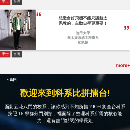
學士
台灣
想造台好飛機不能只讀航太
系教的，主動自學更重要！
逢甲大學
航太與系統工程學系
那凱捷
學士
台灣
more+
< 返回
歡迎來到科系比拼擂台!
面對五花八門的校系，讓你感到不知所措？IOH 將全台科系
按照 18 學群分門別類，裡面除了整理科系所需的核心能
力，還有熱門點閱的學長姐