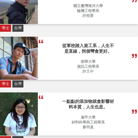
國立臺灣海洋大學
輪機工程學系
許程景
學士
台灣
從軍校踏入資工系，人生不
是直線，拐個彎會更好。
南華大學
資訊工程學系
許又中
學士
台灣
一點點的添加物就會影響材
料本質，人生也是。
逢甲大學
材料科學與工程學系
黎羽真