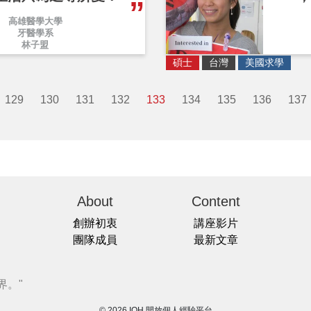
高雄醫學大學
牙醫學系
林子盟
碩士
台灣
美國求學
129
130
131
132
133
134
135
136
137
About
Content
創辦初衷
講座影片
團隊成員
最新文章
界。"
© 2026 IOH 開放個人經驗平台