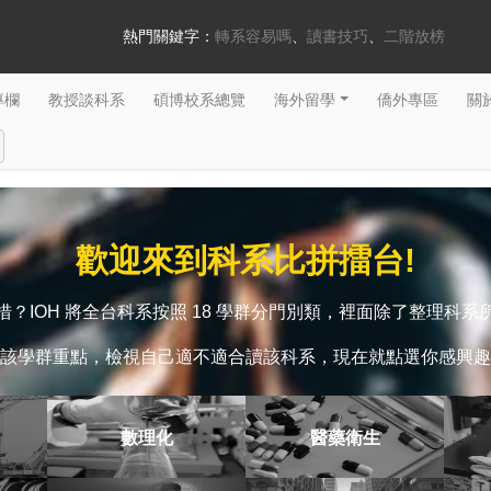
熱門關鍵字：
轉系容易嗎
讀書技巧
二階放榜
專欄
教授談科系
碩博校系總覽
海外留學
僑外專區
關於
歡迎來到科系比拼擂台!
？IOH 將全台科系按照 18 學群分門別類，裡面除了整理科
該學群重點，檢視自己適不適合讀該科系，現在就點選你感興趣
數理化
醫藥衛生