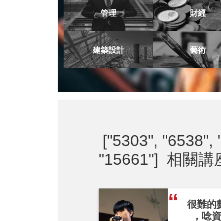
管理
財經
建築設計
藝術
["5303", "6538", 
"15661"]
相關講
很難的
，唸