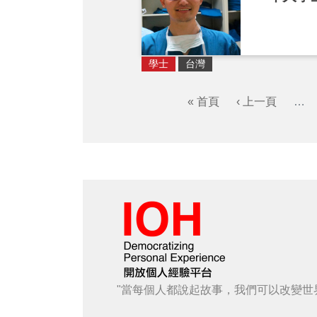
學士
台灣
« 首頁
‹ 上一頁
…
"當每個人都說起故事，我們可以改變世