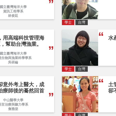
國立臺灣海洋大學
資訊工程學系
林俊廷
學士
台灣
，用高端科技管理海
水
源，幫助台灣漁業。
國立臺灣海洋大學
境生物與漁業科學學系
吳研綸
學士
台灣
卻意外考上醫大，成
土
治療師後的驀然回首
卻
中山醫學大學
語言治療與聽力學系
詹雅棨
學士
台灣