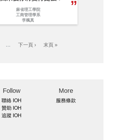
麻省理工學院
工商管理學系
李楓真
…
下一頁 ›
末頁 »
Follow
More
聯絡 IOH
服務條款
贊助 IOH
追蹤 IOH