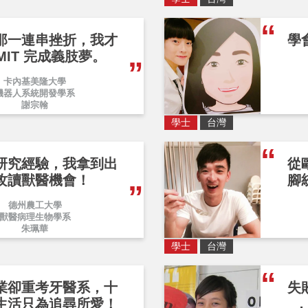
那一連串挫折，我才
學
MIT 完成義肢夢。
卡內基美隆大學
機器人系統開發學系
謝宗翰
學士
台灣
研究經驗，我拿到出
從
攻讀獸醫機會！
腳
德州農工大學
獸醫病理生物學系
朱珮華
學士
台灣
業卻重考牙醫系，十
失
生活只為追尋所愛！
，