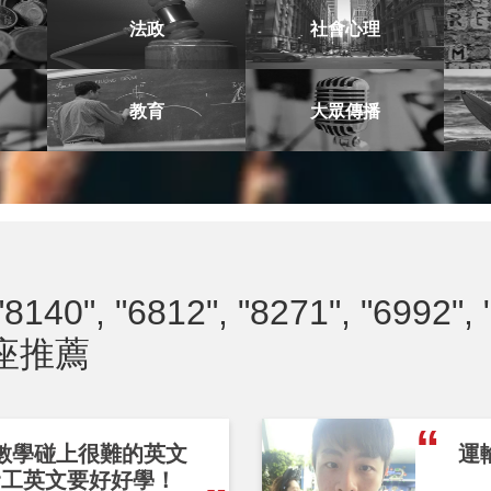
法政
社會心理
教育
大眾傳播
"8140", "6812", "8271", "6992", 
座推薦
數學碰上很難的英文
運
資工英文要好好學！