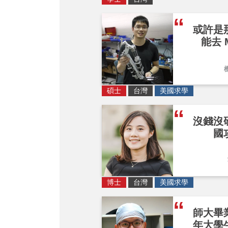
或許是
能去 
碩士
台灣
美國求學
沒錢沒
國
博士
台灣
美國求學
師大畢
年大學