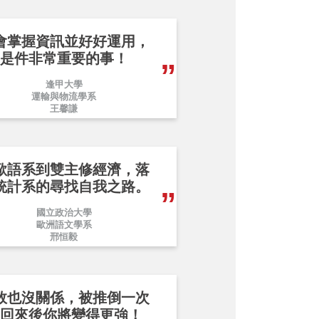
會掌握資訊並好好運用，
是件非常重要的事！
逢甲大學
運輸與物流學系
王馨謙
歐語系到雙主修經濟，落
統計系的尋找自我之路。
國立政治大學
歐洲語文學系
邢恒毅
敗也沒關係，被推倒一次
回來後你將變得更強！