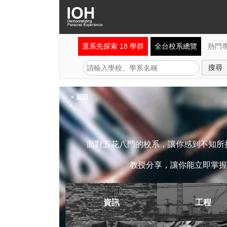
選系先探索 18 學群
全台校系總覽
熱門
< 返回
面對五花八門的校系，讓你感到不知所措
教授分享，讓你能立即掌握
資訊
工程