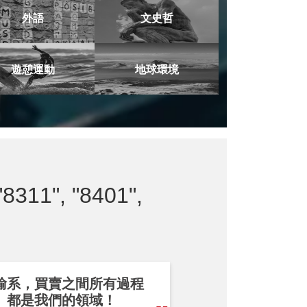
外語
文史哲
遊憩運動
地球環境
"8311", "8401",
輸系，買賣之間所有過程
都是我們的領域！