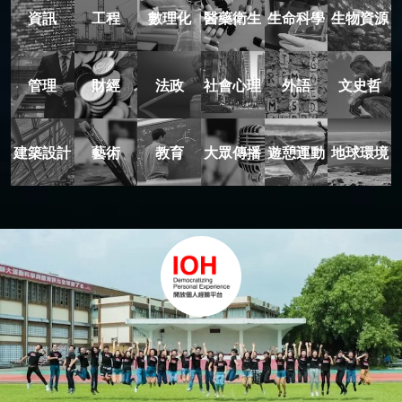
資訊
工程
數理化
醫藥衛生
生命科學
生物資源
管理
財經
法政
社會心理
外語
文史哲
建築設計
藝術
教育
大眾傳播
遊憩運動
地球環境