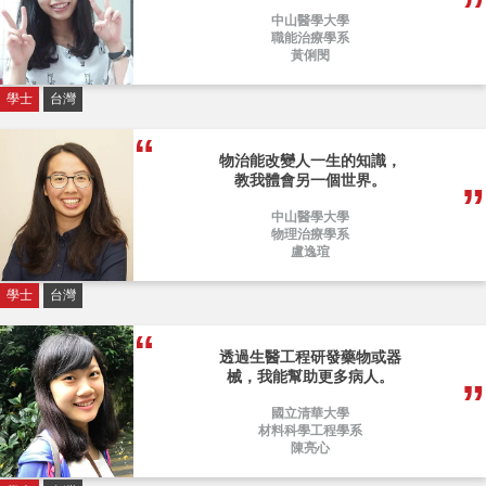
中山醫學大學
職能治療學系
黃俐閔
學士
台灣
物治能改變人一生的知識，
教我體會另一個世界。
中山醫學大學
物理治療學系
盧逸瑄
學士
台灣
透過生醫工程研發藥物或器
械，我能幫助更多病人。
國立清華大學
材料科學工程學系
陳亮心