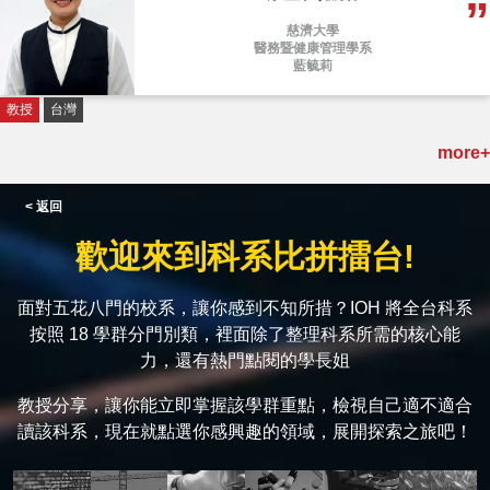
慈濟大學
醫務暨健康管理學系
藍毓莉
教授
台灣
more+
< 返回
歡迎來到科系比拼擂台!
面對五花八門的校系，讓你感到不知所措？IOH 將全台科系
按照 18 學群分門別類，裡面除了整理科系所需的核心能
力，還有熱門點閱的學長姐
教授分享，讓你能立即掌握該學群重點，檢視自己適不適合
讀該科系，現在就點選你感興趣的領域，展開探索之旅吧！