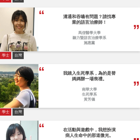
溝通和吞嚥有問題？請找專
業的語言治療師！
馬偕醫學大學
聽力暨語言治療學系
施惠薰
學士
台灣
我踏入生死學系，為的是替
媽媽辦一場喪禮。
南華大學
生死學系
黃芳儀
學士
台灣
在活動與遊戲中，我想扮演
病人生命中的那道微光。