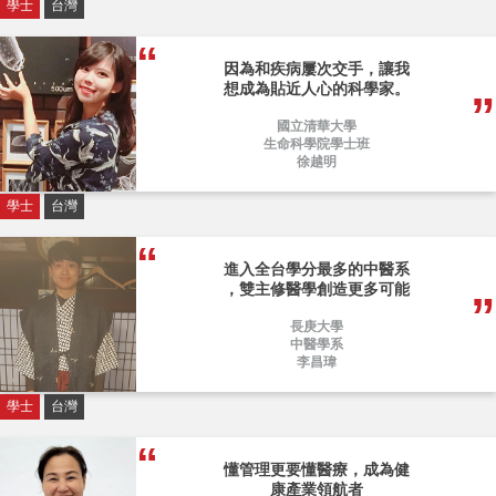
學士
台灣
因為和疾病屢次交手，讓我
想成為貼近人心的科學家。
國立清華大學
生命科學院學士班
徐越明
學士
台灣
進入全台學分最多的中醫系
，雙主修醫學創造更多可能
長庚大學
中醫學系
李昌瑋
學士
台灣
懂管理更要懂醫療，成為健
康產業領航者