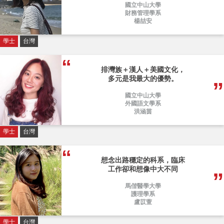
國立中山大學
財務管理學系
楊喆安
學士
台灣
排灣族＋漢人＋美國文化，
多元是我最大的優勢。
國立中山大學
外國語文學系
洪涵茵
學士
台灣
想念出路穩定的科系，臨床
工作卻和想像中大不同
馬偕醫學大學
護理學系
盧苡萱
學士
台灣