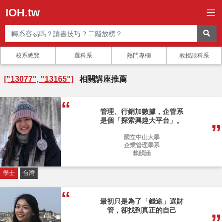
IOH.tw
校系總覽
選科系
熱門專欄
教授談科系
["13077", "13165"]
相關講座推薦
管理、行銷加數據，企管系
是個「探索興趣大平台」。
國立中山大學
企業管理學系
賴韻涵
學士
台灣
最初只是為了「錢途」選財
管，卻找到真正的自己