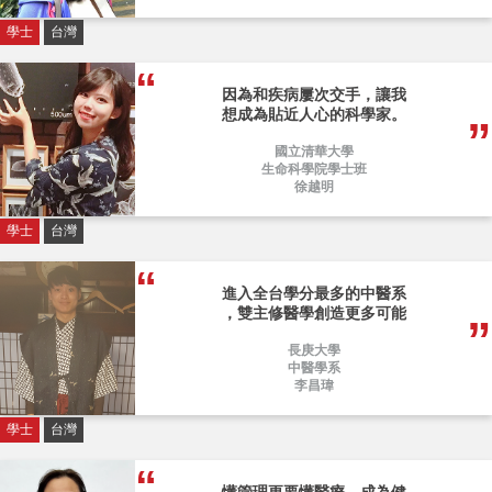
學士
台灣
因為和疾病屢次交手，讓我
想成為貼近人心的科學家。
國立清華大學
生命科學院學士班
徐越明
學士
台灣
進入全台學分最多的中醫系
，雙主修醫學創造更多可能
長庚大學
中醫學系
李昌瑋
學士
台灣