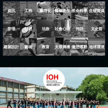
資訊
工程
數理化
醫藥衛生
生命科學
生物資源
管理
財經
法政
社會心理
外語
文史哲
建築設計
藝術
教育
大眾傳播
遊憩運動
地球環境