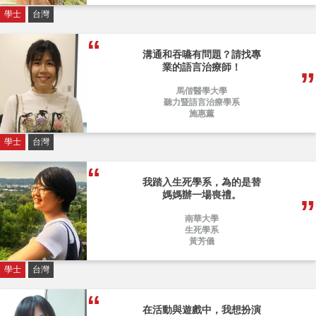
學士
台灣
溝通和吞嚥有問題？請找專
業的語言治療師！
馬偕醫學大學
聽力暨語言治療學系
施惠薰
學士
台灣
我踏入生死學系，為的是替
媽媽辦一場喪禮。
南華大學
生死學系
黃芳儀
學士
台灣
在活動與遊戲中，我想扮演