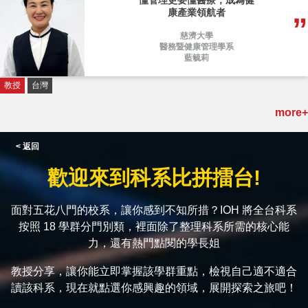
懂管理更要懂醫療，成為健
康產業領航者
慈濟大學
醫務暨健康管理學系
藍毓莉
教授
台灣
more+
< 返回
歡迎來到科系比拼擂台!
面對五花八門的校系，讓你感到不知所措？IOH 將全台科系
按照 18 學群分門別類，裡面除了整理科系所需的核心能
力，還有熱門點閱的學長姐
教授分享，讓你能立即掌握該學群重點，檢視自己適不適合
讀該科系，現在就點選你感興趣的領域，展開探索之旅吧！