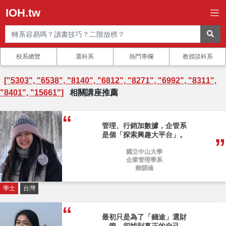
IOH.tw
校系總覽
選科系
熱門專欄
教授談科系
["5303", "6538", "8140", "6812", "8271", "6992", "8311",
"8401", "15661"]
相關講座推薦
管理、行銷加數據，企管系
是個「探索興趣大平台」。
國立中山大學
企業管理學系
賴韻涵
學士
台灣
最初只是為了「錢途」選財