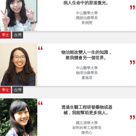
病人生命中的那道微光。
中山醫學大學
職能治療學系
黃俐閔
學士
台灣
物治能改變人一生的知識，
教我體會另一個世界。
中山醫學大學
物理治療學系
盧逸瑄
學士
台灣
透過生醫工程研發藥物或器
械，我能幫助更多病人。
國立清華大學
材料科學工程學系
陳亮心