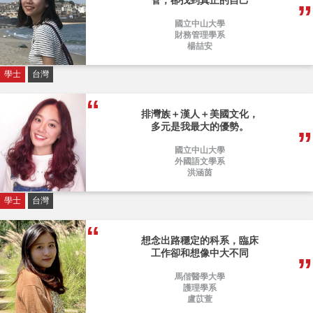
管，卻找到真正的自己
國立中山大學
財務管理學系
楊喆安
學士
台灣
排灣族＋漢人＋美國文化，
多元是我最大的優勢。
國立中山大學
外國語文學系
洪涵茵
學士
台灣
想念出路穩定的科系，臨床
工作卻和想像中大不同
馬偕醫學大學
護理學系
盧苡萱