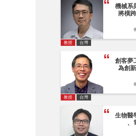
機械系
將橫
教授
台灣
創客夢
為創
教授
台灣
生物醫
、