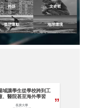
外語
文史哲
遊憩運動
地球環境
場域讓學生從學校跨到工
廠、醫院甚至海外學習
長庚大學