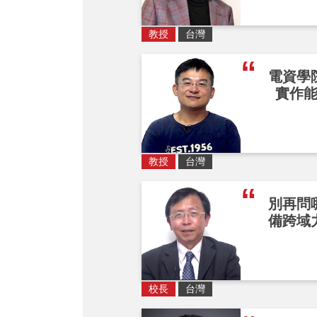
教授
台灣
電資學
實作
教授
台灣
別再問
備跨域
校長
台灣