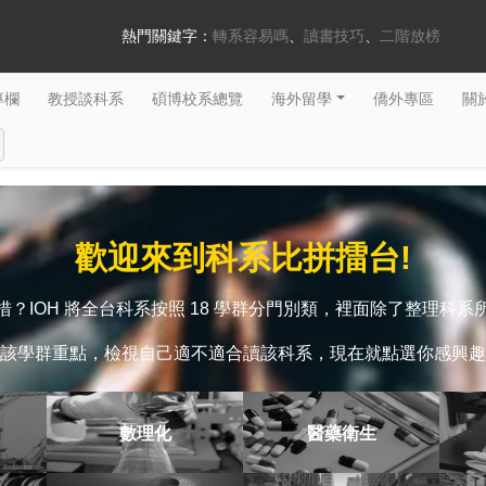
熱門關鍵字：
轉系容易嗎
讀書技巧
二階放榜
專欄
教授談科系
碩博校系總覽
海外留學
僑外專區
關於
歡迎來到科系比拼擂台!
？IOH 將全台科系按照 18 學群分門別類，裡面除了整理科
該學群重點，檢視自己適不適合讀該科系，現在就點選你感興趣
數理化
醫藥衛生