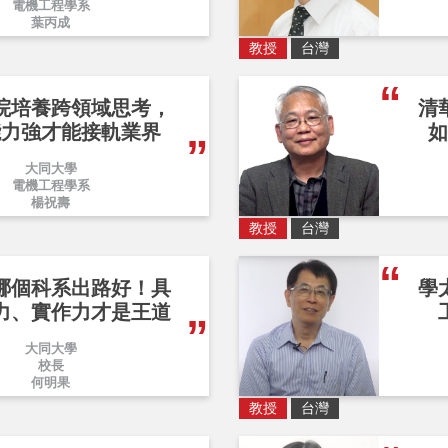
電機工程學系
葉丙成
教授
台灣
院培養跨領域思考，
清
能力強才能接軌業界
如
大同大學
電機工程學系
楊祝壽
教授
台灣
哪個科系出路好！具
學
力、實作力才是王道
大同大學
校長
何明果
教授
台灣