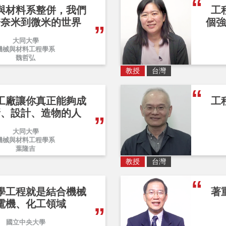
與材料系整併，我們
工
跨奈米到微米的世界
個強
大同大學
機械與材料工程學系
魏哲弘
教授
台灣
工廠讓你真正能夠成
工
新、設計、造物的人
大同大學
機械與材料工程學系
葉隆吉
教授
台灣
學工程就是結合機械
著
電機、化工領域
國立中央大學