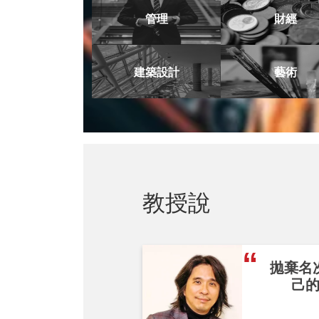
管理
財經
建築設計
藝術
教授說
拋棄名
己