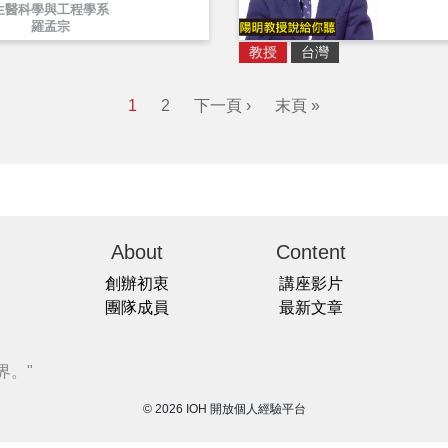
生醫科學與工程學系
羅孟宗
教授
台灣
1
2
下一頁 ›
末頁 »
About
Content
創辦初衷
講座影片
團隊成員
最新文章
界。"
© 2026 IOH 開放個人經驗平台