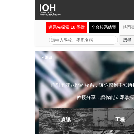
選系先探索 18 學群
全台校系總覽
熱門
< 返回
面對五花八門的校系，讓你感到不知所措
教授分享，讓你能立即掌握
資訊
工程