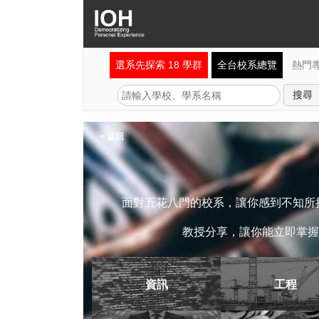
選系先探索 18 學群
全台校系總覽
熱門
< 返回
面對五花八門的校系，讓你感到不知所措
教授分享，讓你能立即掌握
資訊
工程