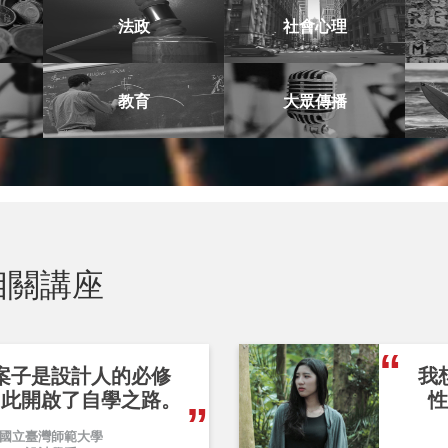
法政
社會心理
教育
大眾傳播
相關講座
案子是設計人的必修
我
因此開啟了自學之路。
性
國立臺灣師範大學