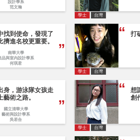
設計學系
范文瀚
學士
台灣
中找到使命，發現了
打
比擠進名校更重要。
南華大學
產品與室內設計學系
何琪君
學士
台灣
出身，游泳隊女孩走
想
上藝術之路。
創
國立清華大學
藝術與設計學系
吳若合
學士
台灣