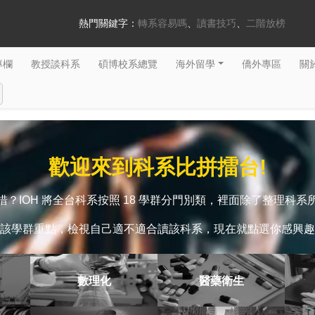
熱門關鍵字：
轉系容易嗎
讀書技巧
二階放榜
專欄
教授談科系
碩博校系總覽
海外留學
僑外專區
關於
歡迎來到科系比拼擂台!
？IOH 將全台科系按照 18 學群分門別類，裡面除了整理科
該學群重點，檢視自己適不適合讀該科系，現在就點選你感興趣
數理化
醫藥衛生