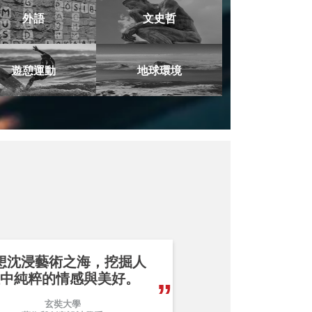
外語
文史哲
遊憩運動
地球環境
想沈浸藝術之海，挖掘人
中純粹的情感與美好。
玄奘大學