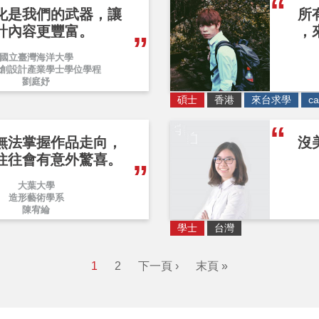
化是我們的武器，讓
所
計內容更豐富。
，
國立臺灣海洋大學
創設計產業學士學位學程
劉庭妤
碩士
香港
來台求學
ca
無法掌握作品走向，
沒
往往會有意外驚喜。
大葉大學
造形藝術學系
陳宥綸
學士
台灣
1
2
下一頁 ›
末頁 »