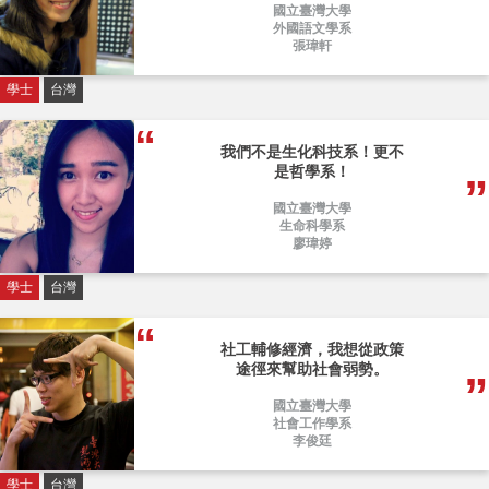
國立臺灣大學
外國語文學系
張瑋軒
學士
台灣
我們不是生化科技系！更不
是哲學系！
國立臺灣大學
生命科學系
廖瑋婷
學士
台灣
社工輔修經濟，我想從政策
途徑來幫助社會弱勢。
國立臺灣大學
社會工作學系
李俊廷
學士
台灣