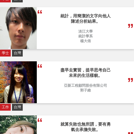
統計，用簡潔的文字向他人
陳述分析結果。
淡江大學
統計學系
楊大侑
學士
台灣
盡早去實習，提早思考自己
未來的生活樣貌。
亞新工程顧問股份有限公司
郭子維
工作
台灣
就算失敗也無所謂，要有勇
氣去承擔失敗。