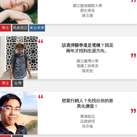
國立暨南國際大學
歷史學系
陳玉珊
學士
馬來西亞
來台求學
該選擇醫學還是電機？我花
兩年才找到生涯方向。
國立臺灣大學
電機工程學系
陳奕慈
學士
台灣
想當行銷人？先找出你的差
異化價值！
寶僑家品
品牌經理
吳宗倫