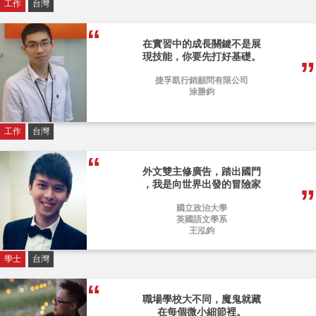
工作
台灣
在實習中的成長關鍵不是展
現技能，你要先打好基礎。
捷孚凱行銷顧問有限公司
涂勝鈞
工作
台灣
外文雙主修廣告，踏出國門
，我是向世界出發的冒險家
國立政治大學
英國語文學系
王泓鈞
學士
台灣
職場學校大不同，魔鬼就藏
在每個微小細節裡。