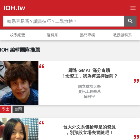
IOH.tw
校系總覽
選科系
熱門專欄
教授談科系
IOH 編輯團隊推薦
締造 GMAT 滿分奇蹟
！念資工，我為何選擇從商？
國立成功大學
資訊工程學系
蘇冠宇
學士
台灣
台大外文系俯拾即是的資源
，別預設立場去冒險吧！