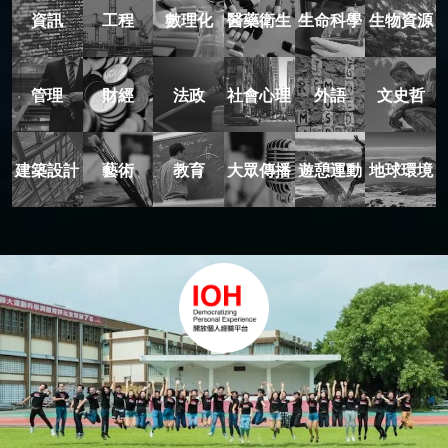
資訊
工程
數理化
醫藥衛生
生命科學
生物資源
管理
財經
法政
社會心理
外語
文史哲
建築設計
藝術
教育
大眾傳播
遊憩運動
地球環境