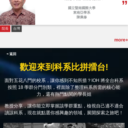
國立暨南國際大學
東南亞學系
陳佩修
院長
台灣
more+
< 返回
歡迎來到科系比拼擂台!
面對五花八門的校系，讓你感到不知所措？IOH 將全台科系
按照 18 學群分門別類，裡面除了整理科系所需的核心能
力，還有熱門點閱的學長姐
教授分享，讓你能立即掌握該學群重點，檢視自己適不適合
讀該科系，現在就點選你感興趣的領域，展開探索之旅吧！