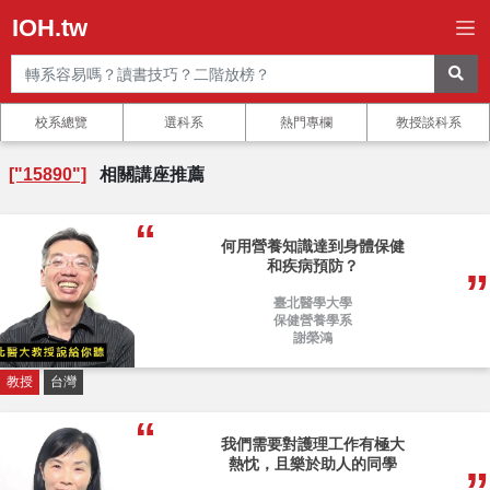
IOH.tw
校系總覽
選科系
熱門專欄
教授談科系
["15890"]
相關講座推薦
何用營養知識達到身體保健
和疾病預防？
臺北醫學大學
保健營養學系
謝榮鴻
教授
台灣
我們需要對護理工作有極大
熱忱，且樂於助人的同學