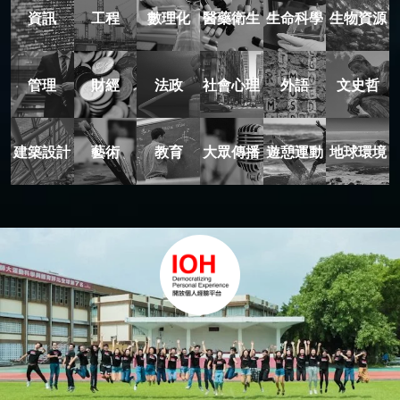
資訊
工程
數理化
醫藥衛生
生命科學
生物資源
管理
財經
法政
社會心理
外語
文史哲
建築設計
藝術
教育
大眾傳播
遊憩運動
地球環境