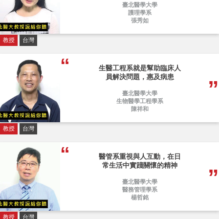
臺北醫學大學
護理學系
張秀如
教授
台灣
生醫工程系就是幫助臨床人
員解決問題，惠及病患
臺北醫學大學
生物醫學工程學系
陳祥和
教授
台灣
醫管系重視與人互動，在日
常生活中實踐關懷的精神
臺北醫學大學
醫務管理學系
楊哲銘
教授
台灣