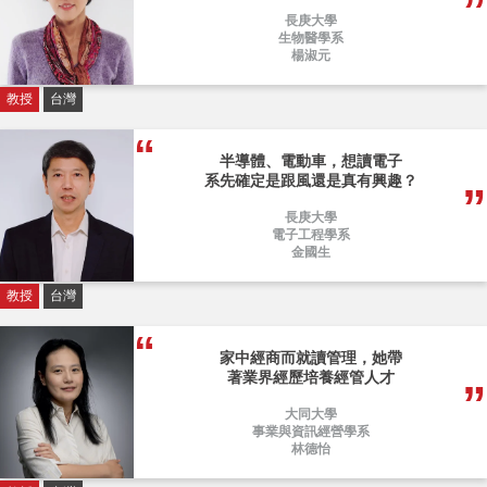
長庚大學
生物醫學系
楊淑元
教授
台灣
半導體、電動車，想讀電子
系先確定是跟風還是真有興趣？
長庚大學
電子工程學系
金國生
教授
台灣
家中經商而就讀管理，她帶
著業界經歷培養經管人才
大同大學
事業與資訊經營學系
林德怡