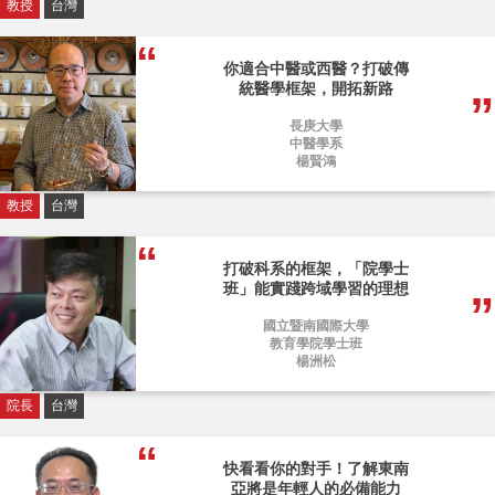
教授
台灣
你適合中醫或西醫？打破傳
統醫學框架，開拓新路
長庚大學
中醫學系
楊賢鴻
教授
台灣
打破科系的框架，「院學士
班」能實踐跨域學習的理想
國立暨南國際大學
教育學院學士班
楊洲松
院長
台灣
快看看你的對手！了解東南
亞將是年輕人的必備能力