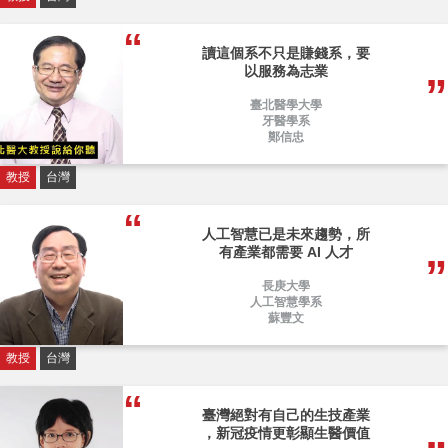
讀這個系不只是賺錢系，要
以服務為志業
臺北醫學大學
牙醫學系
鄭信忠
教授
台灣
人工智慧已是未來趨勢，所
有產業都需要 AI 人才
長庚大學
人工智慧學系
蘇豐文
教授
台灣
臺灣絕對有自己的生技產業
，新冠疫情更彰顯生醫價值