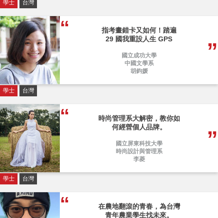
學士
台灣
指考畫錯卡又如何！踏遍
29 國我重設人生 GPS
國立成功大學
中國文學系
胡鈞媛
學士
台灣
時尚管理系大解密，教你如
何經營個人品牌。
國立屏東科技大學
時尚設計與管理系
李菱
學士
台灣
在農地翻滾的青春，為台灣
青年農業學生找未來。