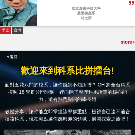
國立屏東科技大學
農園生產系
林太新
學士
台灣
more+
< 返回
歡迎來到科系比拼擂台!
面對五花八門的校系，讓你感到不知所措？IOH 將全台科系
按照 18 學群分門別類，裡面除了整理科系所需的核心能
力，還有熱門點閱的學長姐
教授分享，讓你能立即掌握該學群重點，檢視自己適不適合
讀該科系，現在就點選你感興趣的領域，展開探索之旅吧！