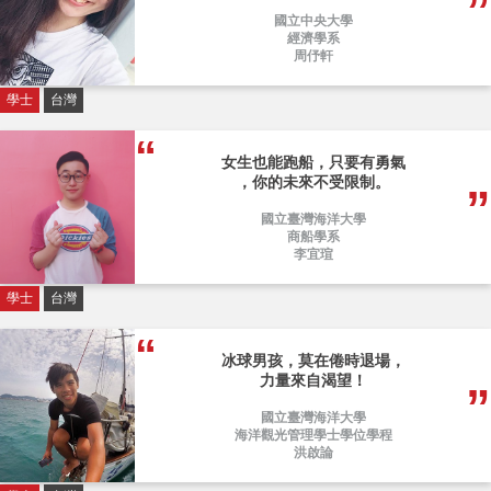
國立中央大學
經濟學系
周伃軒
學士
台灣
女生也能跑船，只要有勇氣
，你的未來不受限制。
國立臺灣海洋大學
商船學系
李宜瑄
學士
台灣
冰球男孩，莫在倦時退場，
力量來自渴望！
國立臺灣海洋大學
海洋觀光管理學士學位學程
洪啟論