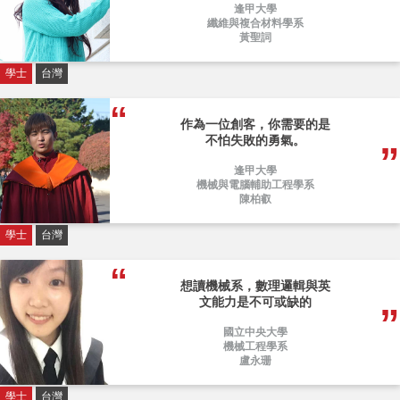
逢甲大學
纖維與複合材料學系
黃聖詞
學士
台灣
作為一位創客，你需要的是
不怕失敗的勇氣。
逢甲大學
機械與電腦輔助工程學系
陳柏叡
學士
台灣
想讀機械系，數理邏輯與英
文能力是不可或缺的
國立中央大學
機械工程學系
盧永珊
學士
台灣