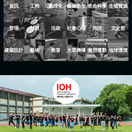
資訊
工程
數理化
醫藥衛生
生命科學
生物資源
管理
財經
法政
社會心理
外語
文史哲
建築設計
藝術
教育
大眾傳播
遊憩運動
地球環境