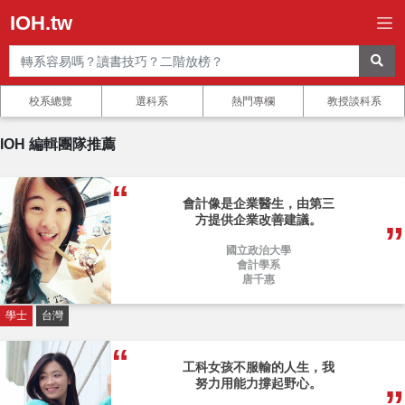
IOH.tw
校系總覽
選科系
熱門專欄
教授談科系
IOH 編輯團隊推薦
會計像是企業醫生，由第三
方提供企業改善建議。
國立政治大學
會計學系
唐千惠
學士
台灣
工科女孩不服輸的人生，我
努力用能力撐起野心。