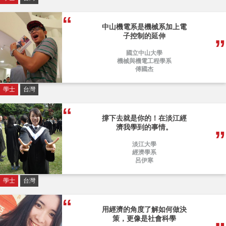
中山機電系是機械系加上電
子控制的延伸
國立中山大學
機械與機電工程學系
傅國杰
學士
台灣
撐下去就是你的！在淡江經
濟我學到的事情。
淡江大學
經濟學系
呂伊寒
學士
台灣
用經濟的角度了解如何做決
策，更像是社會科學