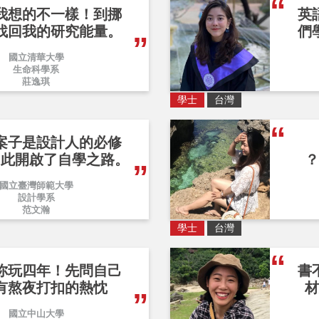
我想的不一樣！到挪
英
找回我的研究能量。
們
國立清華大學
生命科學系
莊逸琪
學士
台灣
案子是設計人的必修
因此開啟了自學之路。
？
國立臺灣師範大學
設計學系
范文瀚
學士
台灣
你玩四年！先問自己
書
有熬夜打扣的熱忱
材
國立中山大學