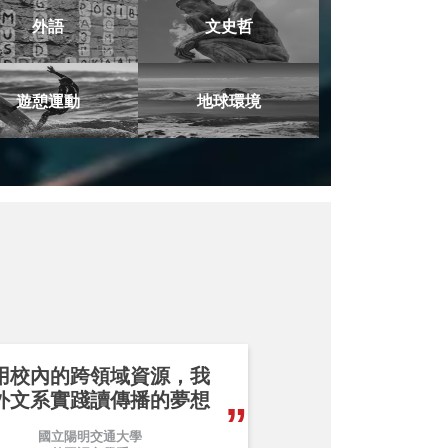
外語
文史哲
遊憩運動
地球環境
用校內的跨領域資源，我
外文系實踐讀傳播的夢想
國立陽明交通大學