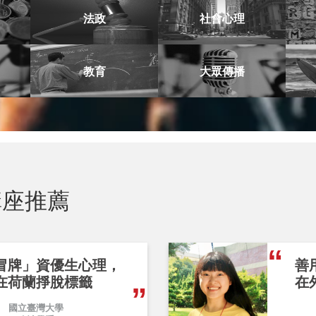
法政
社會心理
教育
大眾傳播
座推薦
冒牌」資優生心理，
善
在荷蘭掙脫標籤
在
國立臺灣大學