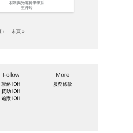
材料與光電科學學系
王丹玲
 ›
末頁 »
Follow
More
聯絡 IOH
服務條款
贊助 IOH
追蹤 IOH