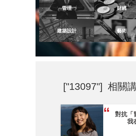
管理
財經
建築設計
藝術
["13097"]
相關講
對抗「
我