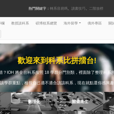
熱門關鍵字：
轉系容易嗎
讀書技巧
二階放榜
專欄
教授談科系
碩博校系總覽
海外留學
僑外專區
關於
歡迎來到科系比拼擂台!
？IOH 將全台科系按照 18 學群分門別類，裡面除了整理科
該學群重點，檢視自己適不適合讀該科系，現在就點選你感興趣
數理化
醫藥衛生