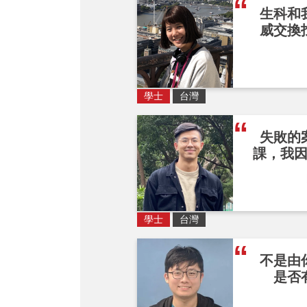
生科和
威交換
學士
台灣
失敗的
課，我
學士
台灣
不是由
是否