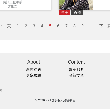
資訊工程學系
方郁文
學士
台灣
 上一頁
1
2
3
4
5
6
7
8
9
…
下一頁
About
Content
創辦初衷
講座影片
團隊成員
最新文章
界。"
© 2026 IOH 開放個人經驗平台