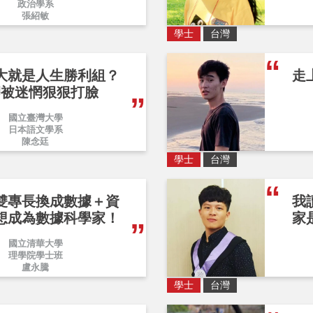
政治學系
張紹敏
學士
台灣
大就是人生勝利組？
走
卻被迷惘狠狠打臉
國立臺灣大學
日本語文學系
陳念廷
學士
台灣
雙專長換成數據＋資
我
想成為數據科學家！
家
國立清華大學
理學院學士班
盧永騰
學士
台灣