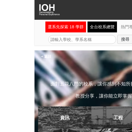
選系先探索 18 學群
全台校系總覽
熱門
< 返回
面對五花八門的校系，讓你感到不知所措
教授分享，讓你能立即掌握
資訊
工程