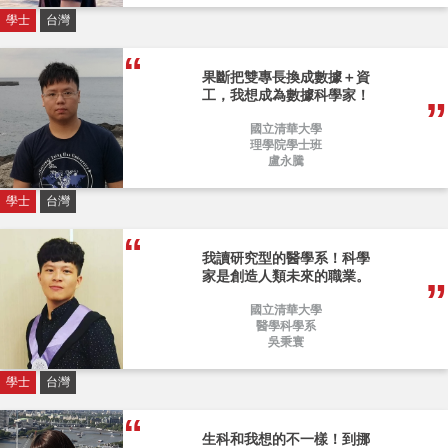
學士
台灣
果斷把雙專長換成數據＋資
工，我想成為數據科學家！
國立清華大學
理學院學士班
盧永騰
學士
台灣
我讀研究型的醫學系！科學
家是創造人類未來的職業。
國立清華大學
醫學科學系
吳秉寰
學士
台灣
生科和我想的不一樣！到挪