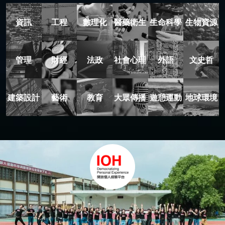
資訊
工程
數理化
醫藥衛生
生命科學
生物資源
管理
財經
法政
社會心理
外語
文史哲
建築設計
藝術
教育
大眾傳播
遊憩運動
地球環境