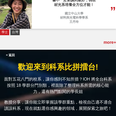
書不一定要讀到最好，我在
材光系培養全方位才能！
國立中山大學
材料與光電科學學系
王丹玲
學士
台灣
more+
< 返回
歡迎來到科系比拼擂台!
面對五花八門的校系，讓你感到不知所措？IOH 將全台科系
按照 18 學群分門別類，裡面除了整理科系所需的核心能
力，還有熱門點閱的學長姐
教授分享，讓你能立即掌握該學群重點，檢視自己適不適合
讀該科系，現在就點選你感興趣的領域，展開探索之旅吧！