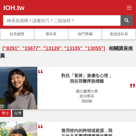
IOH.tw
校系總覽
選科系
熱門專欄
教授談科系
["8291", "15677", "13129", "13105", "13055"]
相關講座推
薦
對抗「冒牌」資優生心理，
我在荷蘭掙脫標籤
國立臺灣大學
政治學系
張紹敏
學士
台灣
善用校內的跨領域資源，我