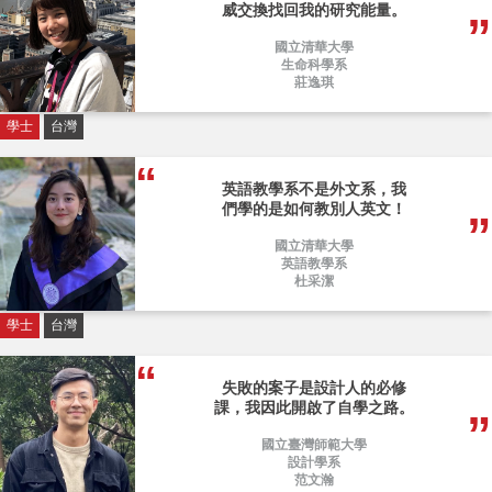
威交換找回我的研究能量。
國立清華大學
生命科學系
莊逸琪
學士
台灣
英語教學系不是外文系，我
們學的是如何教別人英文！
國立清華大學
英語教學系
杜采潔
學士
台灣
失敗的案子是設計人的必修
課，我因此開啟了自學之路。
國立臺灣師範大學
設計學系
范文瀚