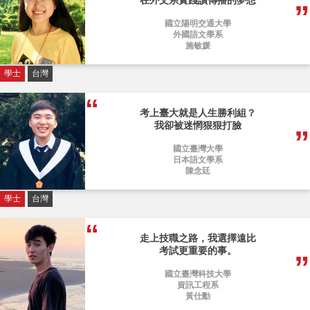
在外文系實踐讀傳播的夢想
國立陽明交通大學
外國語文學系
施敏媛
學士
台灣
考上臺大就是人生勝利組？
我卻被迷惘狠狠打臉
國立臺灣大學
日本語文學系
陳念廷
學士
台灣
走上技職之路，我選擇遠比
考試更重要的事。
國立臺灣科技大學
資訊工程系
黃仕勳