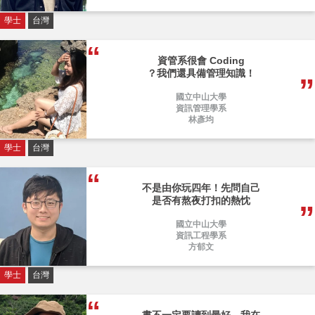
學士
台灣
資管系很會 Coding
？我們還具備管理知識！
國立中山大學
資訊管理學系
林彥均
學士
台灣
不是由你玩四年！先問自己
是否有熬夜打扣的熱忱
國立中山大學
資訊工程學系
方郁文
學士
台灣