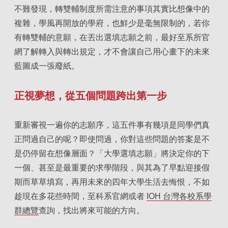
不難發現，轉雙輔制度所需注意的事項其實比想像中的
複雜，學風再開放的學府，也鮮少是毫無限制的，若你
有轉雙輔的意願，在丟出選填志願之前，最好至系所官
網了解轉入與轉出規定，才不會讓自己用心畫下的未來
藍圖成一張廢紙。
正視夢想，從五個問題跨出第一步
重新審視一遍你的志願序，這五件事有幾項是同學們真
正問過自己的呢？即使問過，你對這些問題的答案是不
是仍停留在想像層面？「大學選填志願」將決定你的下
一個、甚至是最重要的求學階段，與其為了早點迎接假
期而草草填寫，再用未來的四年大學生活去悔恨，不如
趁現在多花些時間，至科系官網或者
IOH 台灣各校系學
群總覽
查詢，找出將來可能的方向。