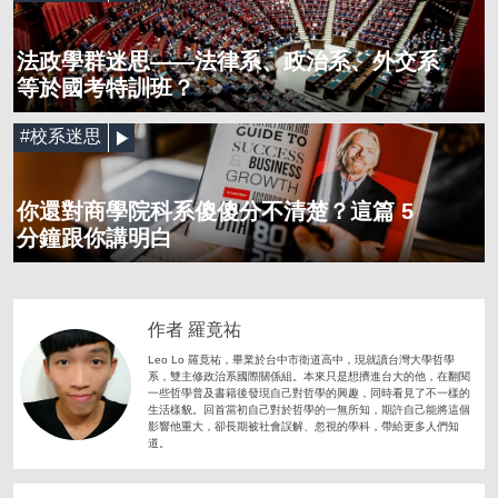
法政學群迷思——法律系、政治系、外交系
等於國考特訓班？
#校系迷思
你還對商學院科系傻傻分不清楚？這篇 5
分鐘跟你講明白
作者 羅竟祐
Leo Lo 羅竟祐，畢業於台中市衛道高中，現就讀台灣大學哲學
系，雙主修政治系國際關係組。本來只是想擠進台大的他，在翻閱
一些哲學普及書籍後發現自己對哲學的興趣，同時看見了不一樣的
生活樣貌。回首當初自己對於哲學的一無所知，期許自己能將這個
影響他重大，卻長期被社會誤解、忽視的學科，帶給更多人們知
道。