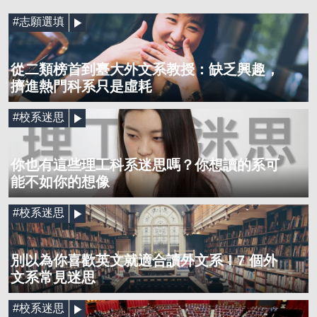
#志願選填
從二類榜首到臺大外文系教授：缺乏興趣，
擠進熱門科系只是虛耗
#校系迷思
你也有這些理工科系迷思嗎？你想讀的系可
能不如你的想像
#校系迷思
別以為你喜歡英文就適合讀外文系！7 個外
文系常見迷思
#校系迷思