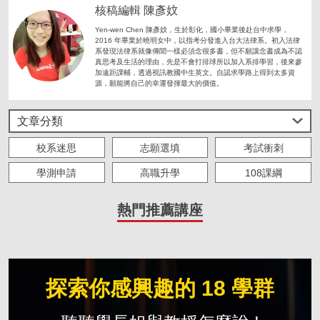
核稿編輯 陳彥妏
Yen-wen Chen 陳彥妏，生於彰化，國小畢業後赴台中求學，
2016 年畢業於曉明女中，以指考分發進入台大法律系。初入法律
系發現法律系就像傳聞一樣必須念很多書，但不願讓念書成為不認
真思考及生活的理由，先是不會打排球所以加入系排學習，後來參
加遠距課輔，透過視訊教國中生英文。自認求學路上得到太多資
源，願能將自己的幸運發揮最大的價值。
文章分類
校系迷思
志願選填
考試衝刺
學測申請
高職升學
108課綱
大學生必修
海外留學
求職準備
熱門推薦講座
人物故事
IOH 實習
主題策展
僑外來台求學
探索你感興趣的 18 學群