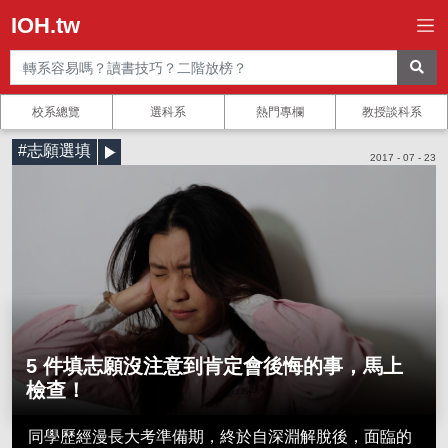
IOH.tw
校系總覽
選科系
熱門專欄
教授談科系
#志願選填
2017 - 07 - 23
5 件填志願沒注意到肯定會後悔的事，馬上
檢查！
同學歷經漫長大考準備期，終於自深淵解脫後，面臨的