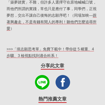
「築夢踏實」不難，但許多人選擇守在原地喊喊口號，
而他們所謂的實踐，常也只是應付了事，同學們，正視
夢想，交出不讓自己後悔的志願序吧！（同場加映—
跟
著興趣走，不是有錢有閒人的專利！聽他們怎麼追尋所
愛
）
>>>「填志願思考單」免費下載中！帶你從 5 權重、4
步驟、3 檢視點找到適合科系！
分享此文章
熱門推薦文章