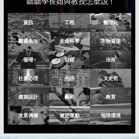
聽聽學長姐與教授怎麼說 !
資訊
工程
數理化
醫藥衛生
生命科學
生物資源
管理
財經
法政
社會心理
外語
文史哲
建築設計
藝術
教育
大眾傳播
遊憩運動
地球環境