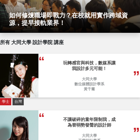
如何修煉職場即戰力？在校就用實作跨域資
源，提早接軌業界！
所有 大同大學 設計學院 講座
玩轉感官與科技，數媒系讓
我設計多元可能！
大同大學
數位媒體設計學系
黃千騫
學士
台灣
不讓破碎的童年限制我，成
為替弱勢發聲的設計師
大同大學