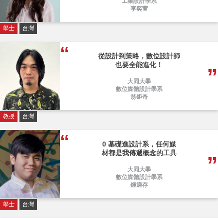
工業設計學系
李奕萱
學士
台灣
從設計到策略，數位設計師
也要全能進化！
大同大學
數位媒體設計學系
翁鉅奇
教授
台灣
0 基礎進設計系，任何媒
材都是我傳遞概念的工具
大同大學
數位媒體設計學系
鍾適存
學士
台灣