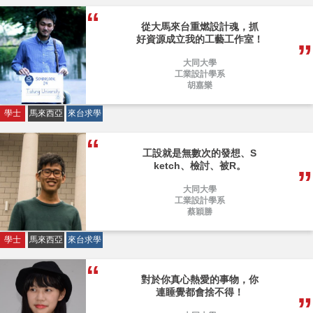
從大馬來台重燃設計魂，抓
好資源成立我的工藝工作室！
大同大學
工業設計學系
胡嘉樂
學士
馬來西亞
來台求學
工設就是無數次的發想、S
ketch、檢討、被R。
大同大學
工業設計學系
蔡穎勝
學士
馬來西亞
來台求學
對於你真心熱愛的事物，你
連睡覺都會捨不得！