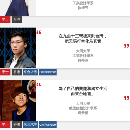
工業設計學系
徐靖芳
學士
台灣
在九曲十三彎後來到台灣，
把天馬行空化為真實
大同大學
工業設計學系
何裕鴻
學士
香港
來台求學
cantonese
為了自己的興趣和獨立生活
而來台唸書。
大同大學
數位媒體設計學系
鄧景儒
學士
香港
來台求學
cantonese