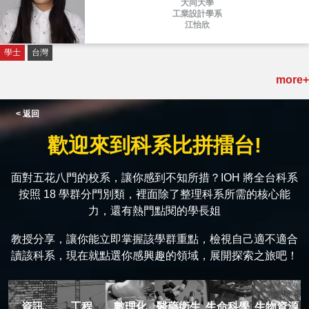
大同大學
工業設計學系
江怡欣
學士
台灣
more+
< 返回
歡迎來到科系比拼擂台!
面對五花八門的校系，讓你感到不知所措？IOH 將全台科系
按照 18 學群分門別類，裡面除了整理科系所需的核心能
力，還有熱門點閱的學長姐
教授分享，讓你能立即掌握該學群重點，檢視自己適不適合
讀該科系，現在就點選你感興趣的領域，展開探索之旅吧！
資訊
工程
數理化
醫藥衛生
生命科學
生物資源