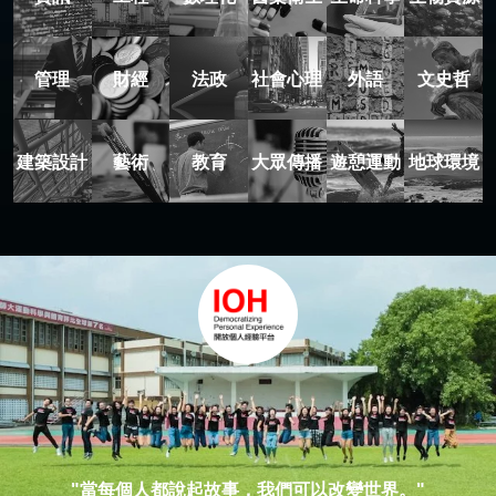
管理
財經
法政
社會心理
外語
文史哲
建築設計
藝術
教育
大眾傳播
遊憩運動
地球環境
"當每個人都說起故事，我們可以改變世界。"