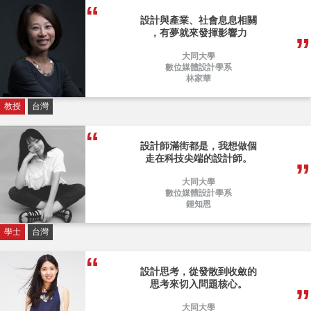
設計與產業、社會息息相關
，有夢就來發揮影響力
大同大學
數位媒體設計學系
林家華
教授
台灣
設計師滿街都是，我想做個
走在科技尖端的設計師。
大同大學
數位媒體設計學系
鍾知恩
學士
台灣
設計思考，從發散到收斂的
思考來切入問題核心。
大同大學