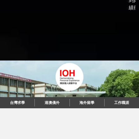
到好
績後，
台灣求學
台灣求學
港澳僑外
港澳僑外
海外留學
海外留學
工作職涯
工作職涯
"當每個人都說起故事，我們可以改變世界。"
© 2026 IOH 開放個人經驗平台