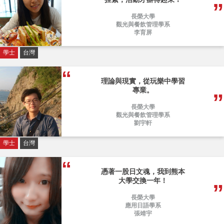
長榮大學
觀光與餐飲管理學系
李育屏
學士
台灣
理論與現實，從玩樂中學習
專業。
長榮大學
觀光與餐飲管理學系
劉宇軒
學士
台灣
憑著一股日文魂，我到熊本
大學交換一年！
長榮大學
應用日語學系
張靖宇