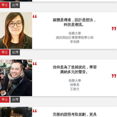
學士
台灣
媒體是傳達，設計是想法，
科技是潮流。
長榮大學
資訊與設計專業學院學士班
李采靜
學士
台灣
信仰是為了造就彼此，學習
廣納多元的聲音。
長榮大學
神學系
王俊文
學士
台灣
完善的證照考取規劃，更具