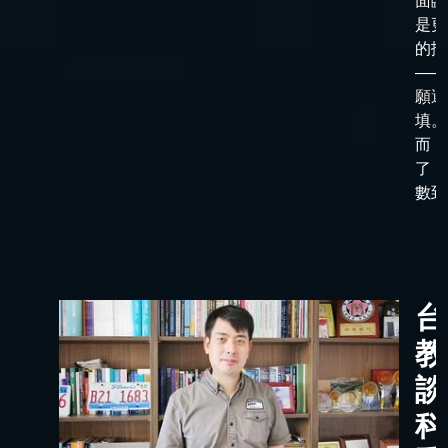
面臨
是更
的抉
——
願選
填。
而，
了「
數到了
台
教
談
科