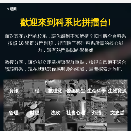
< 返回
歡迎來到科系比拼擂台!
面對五花八門的校系，讓你感到不知所措？IOH 將全台科系
按照 18 學群分門別類，裡面除了整理科系所需的核心能
力，還有熱門點閱的學長姐
教授分享，讓你能立即掌握該學群重點，檢視自己適不適合
讀該科系，現在就點選你感興趣的領域，展開探索之旅吧！
資訊
工程
數理化
醫藥衛生
生命科學
生物資源
管理
財經
法政
社會心理
外語
文史哲