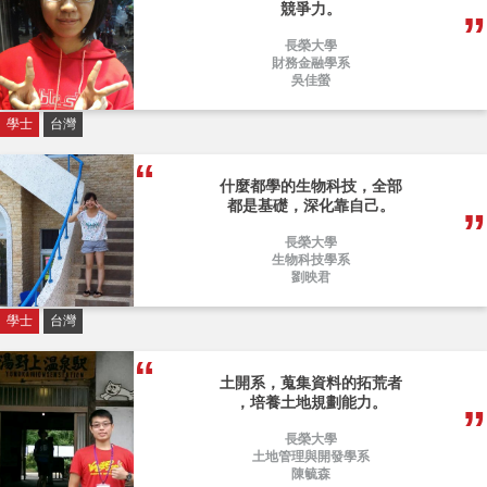
競爭力。
長榮大學
財務金融學系
吳佳螢
學士
台灣
什麼都學的生物科技，全部
都是基礎，深化靠自己。
長榮大學
生物科技學系
劉映君
學士
台灣
土開系，蒐集資料的拓荒者
，培養土地規劃能力。
長榮大學
土地管理與開發學系
陳毓森