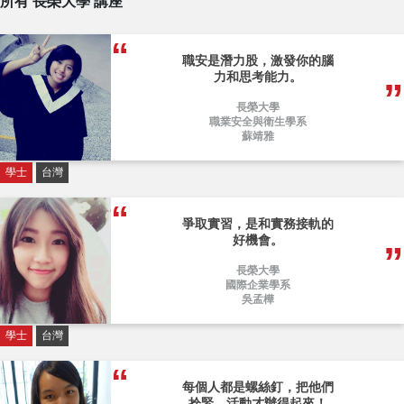
所有 長榮大學 講座
職安是潛力股，激發你的腦
力和思考能力。
長榮大學
職業安全與衛生學系
蘇靖雅
學士
台灣
爭取實習，是和實務接軌的
好機會。
長榮大學
國際企業學系
吳孟樺
學士
台灣
每個人都是螺絲釘，把他們
拴緊，活動才辦得起來！