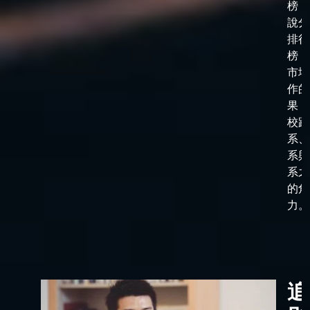
榜，
說分
排行
榜，
市場
作的
果，
校跟
系、
系與
系之
的角
力。
追