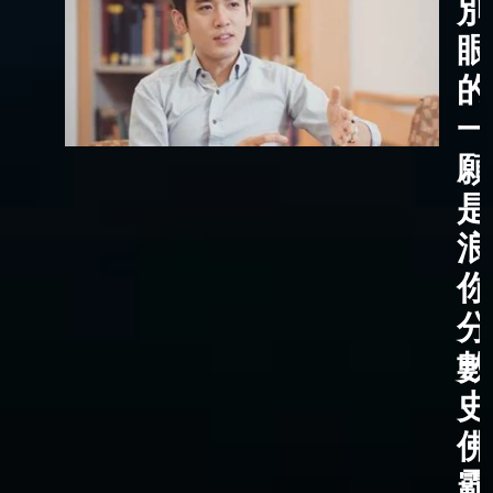
別
眼
的
一
願
是
浪
你
分
數
史
佛
霸