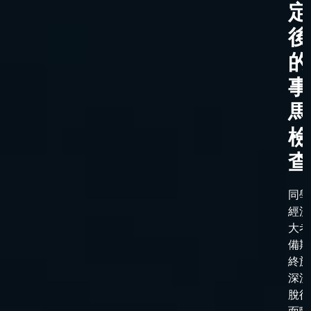
定
後
的
事
馬
檢
查
同學
經漫
大考
備期
終於
深淵
脫後