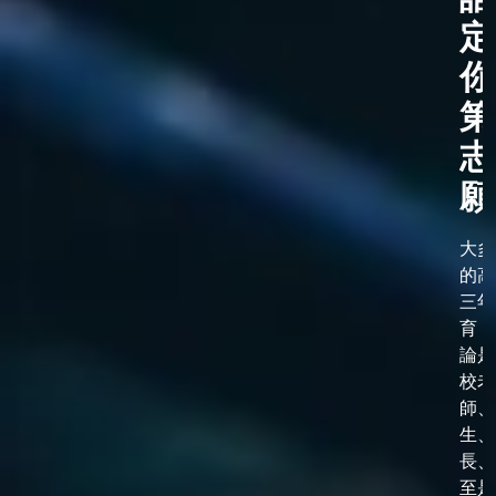
定
你
第
志
願
大多
的高
三年
育，
論是
校老
師、
生、
長、
至是