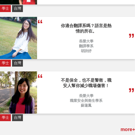
學士
台灣
你適合翻譯系嗎？語言是熱
情的所在。
長榮大學
翻譯學系
胡詩妤
學士
台灣
不是保全，也不是警衛，職
安人幫你減少職場傷害！
長榮大學
職業安全與衛生學系
蘇蓮鳳
學士
台灣
more+