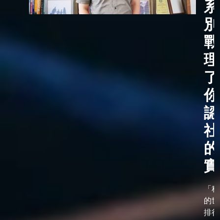
系
別
戰
理
了
你
認
社
的
實
「科
的世
排行