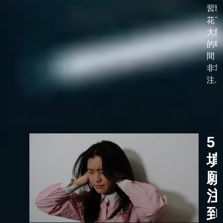
習班
花了
大部
的時
間，
非常
注...
5
填
願
注
到