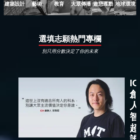
建築設計
藝術
教育
大眾傳播
遊憩運動
地球環境
選填志願熱門專欄
別只用分數決定了你的未來
I
創
人
智
超
誰