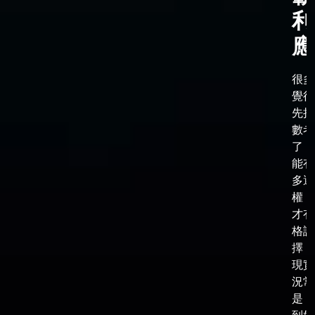
利
應
很多
覺得
先把
數考
了，
能有
多選
權，
才有
格談
擇，
現實
況常
是，