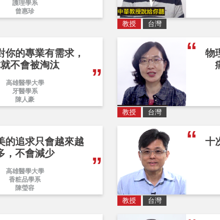
護理學系
曾惠珍
教授
台灣
對你的專業有需求，
物
你就不會被淘汰
高雄醫學大學
牙醫學系
陳人豪
教授
台灣
美的追求只會越來越
十
多，不會減少
高雄醫學大學
香粧品學系
陳瑩容
教授
台灣