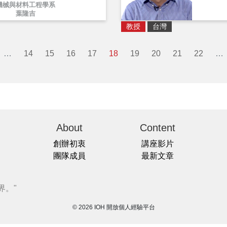
機械與材料工程學系
葉隆吉
教授
台灣
…
14
15
16
17
18
19
20
21
22
…
About
Content
創辦初衷
講座影片
團隊成員
最新文章
界。"
© 2026 IOH 開放個人經驗平台