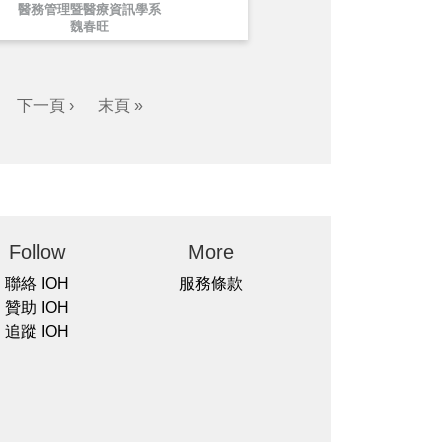
醫務管理暨醫療資訊學系
魏春旺
下一頁 ›
末頁 »
Follow
More
聯絡 IOH
服務條款
贊助 IOH
追蹤 IOH