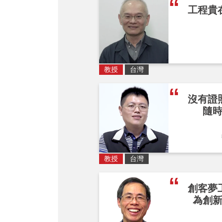
工程貴
教授
台灣
沒有證
隨
教授
台灣
創客夢
為創