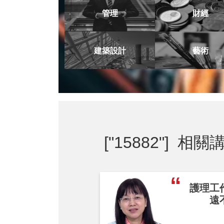
管理
財經
建築設計
藝術
["15882"]
相關講
護理工
遠