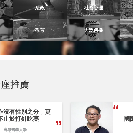
法政
社會心理
教育
大眾傳播
座推薦
作沒有性別之分，更
不止於打針吃藥
國
高雄醫學大學