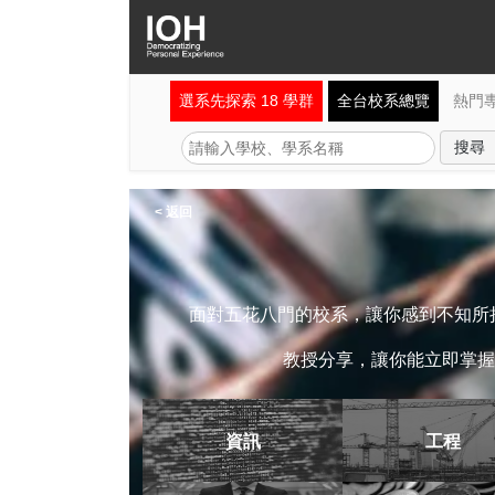
選系先探索 18 學群
全台校系總覽
熱門
< 返回
面對五花八門的校系，讓你感到不知所措
教授分享，讓你能立即掌握
資訊
工程