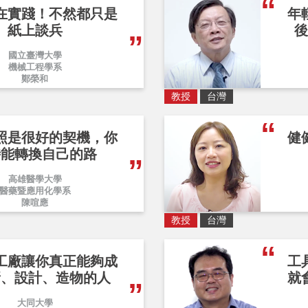
在實踐！不然都只是
年
紙上談兵
後
國立臺灣大學
機械工程學系
鄭榮和
教授
台灣
照是很好的契機，你
健
時能轉換自己的路
高雄醫學大學
醫藥暨應用化學系
陳喧應
教授
台灣
工廠讓你真正能夠成
工
新、設計、造物的人
就
大同大學