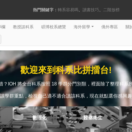
熱門關鍵字：
轉系容易嗎
讀書技巧
二階放榜
專欄
教授談科系
碩博校系總覽
海外留學
僑外專區
關於
歡迎來到科系比拼擂台!
？IOH 將全台科系按照 18 學群分門別類，裡面除了整理科
該學群重點，檢視自己適不適合讀該科系，現在就點選你感興趣
數理化
醫藥衛生