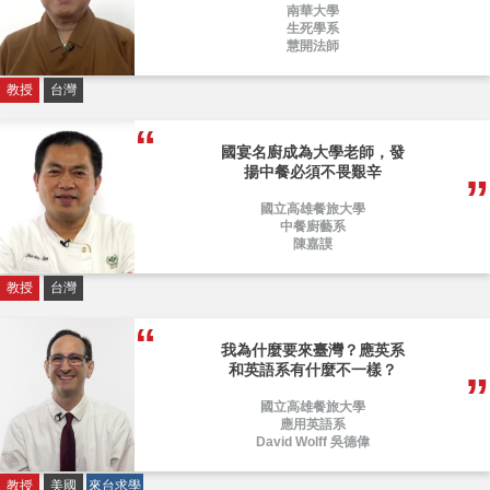
南華大學
生死學系
慧開法師
教授
台灣
國宴名廚成為大學老師，發
揚中餐必須不畏艱辛
國立高雄餐旅大學
中餐廚藝系
陳嘉謨
教授
台灣
我為什麼要來臺灣？應英系
和英語系有什麼不一樣？
國立高雄餐旅大學
應用英語系
David Wolff 吳德偉
教授
美國
來台求學