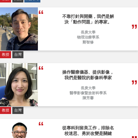
不靠打針與開藥，我們是解
決「動作問題」的專家。
長庚大學
物理治療學系
鄭智修
教授
台灣
操作醫療儀器、提供影像，
我們是醫院的影像科學家
長庚大學
醫學影像暨放射科學系
陳芳馨
教授
台灣
從專科到留美工作，排除名
校迷思、勇於改變是關鍵