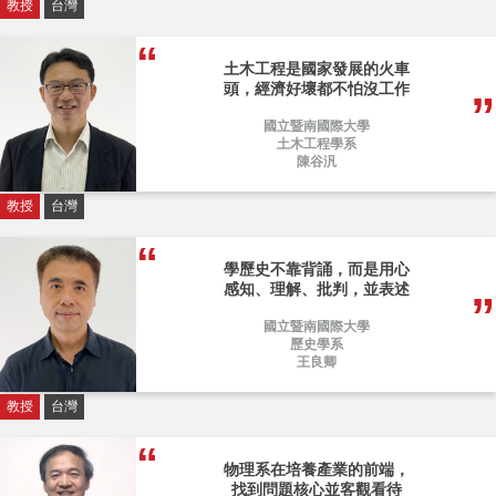
教授
台灣
土木工程是國家發展的火車
頭，經濟好壞都不怕沒工作
國立暨南國際大學
土木工程學系
陳谷汎
教授
台灣
學歷史不靠背誦，而是用心
感知、理解、批判，並表述
國立暨南國際大學
歷史學系
王良卿
教授
台灣
物理系在培養產業的前端，
找到問題核心並客觀看待