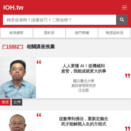
IOH.tw
校系總覽
選科系
熱門專欄
教授談科系
["15882"]
相關講座推薦
人人要懂 AI！從機械到
資管，我能成就更大的事
國立臺北大學
資訊管理研究所
汪志堅
教授
台灣
從數學到佛法，重新定義生
死才能解開人生的方程式