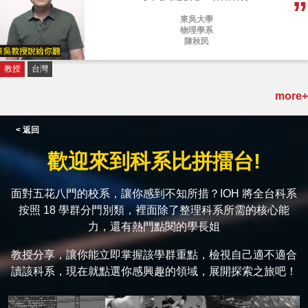
東吳大學
物理學系
陳秋民
教授
台灣
more+
< 返回
歡迎來到科系比拼擂台!
面對五花八門的校系，讓你感到不知所措？IOH 將全台科系
按照 18 學群分門別類，裡面除了整理科系所需的核心能
力，還有熱門點閱的學長姐
教授分享，讓你能立即掌握該學群重點，檢視自己適不適合
讀該科系，現在就點選你感興趣的領域，展開探索之旅吧！