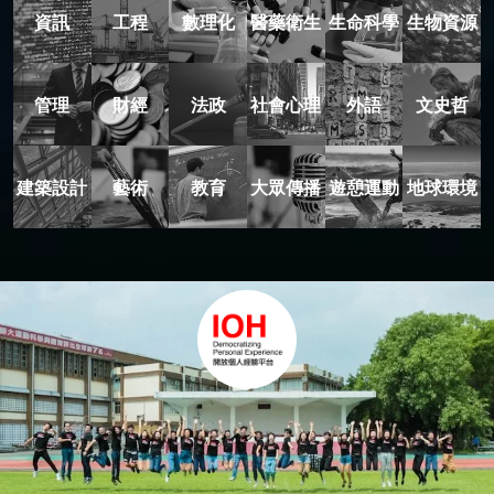
資訊
工程
數理化
醫藥衛生
生命科學
生物資源
管理
財經
法政
社會心理
外語
文史哲
建築設計
藝術
教育
大眾傳播
遊憩運動
地球環境