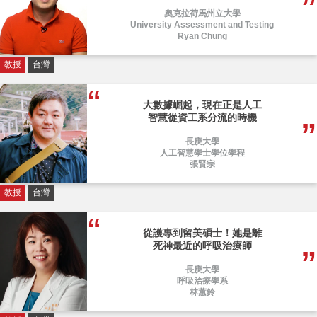
奧克拉荷馬州立大學
University Assessment and Testing
Ryan Chung
教授
台灣
大數據崛起，現在正是人工
智慧從資工系分流的時機
長庚大學
人工智慧學士學位學程
張賢宗
教授
台灣
從護專到留美碩士！她是離
死神最近的呼吸治療師
長庚大學
呼吸治療學系
林蕙鈴