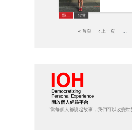
學士
台灣
« 首頁
‹ 上一頁
…
"當每個人都說起故事，我們可以改變世