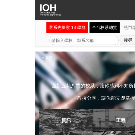
選系先探索 18 學群
全台校系總覽
熱門
< 返回
面對五花八門的校系，讓你感到不知所措
教授分享，讓你能立即掌握
資訊
工程