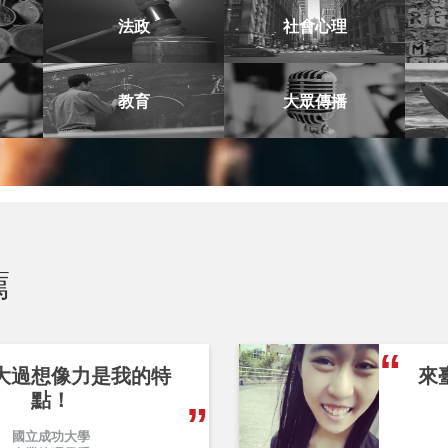
法政
社會心理
教育
大眾傳播
薦
大過想像力是我的特
來
點！
國立成功大學