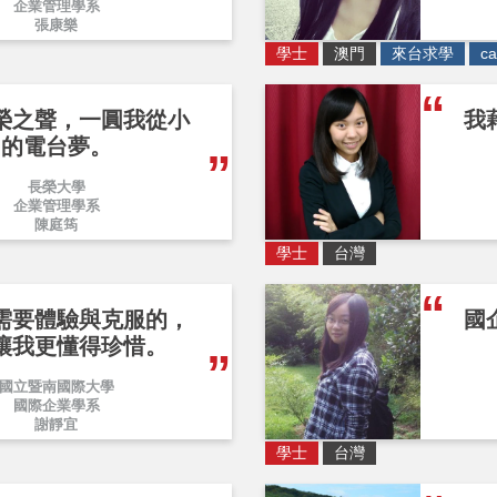
企業管理學系
張康樂
學士
澳門
來台求學
ca
榮之聲，一圓我從小
我
的電台夢。
長榮大學
企業管理學系
陳庭筠
學士
台灣
需要體驗與克服的，
國
讓我更懂得珍惜。
國立暨南國際大學
國際企業學系
謝靜宜
學士
台灣