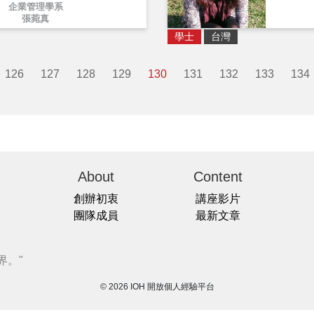
企業管理學系
張菀真
學士
台灣
126
127
128
129
130
131
132
133
134
About
Content
創辦初衷
講座影片
團隊成員
最新文章
界。"
© 2026 IOH 開放個人經驗平台