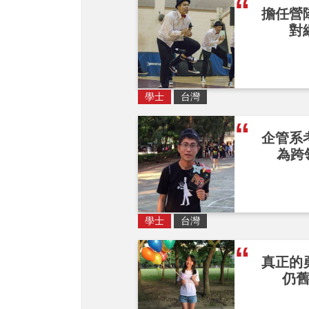
擔任營
對
學士
台灣
企管系
為跨
學士
台灣
真正的
仍