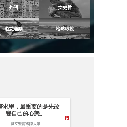
外語
文史哲
遊憩運動
地球環境
臺求學，最重要的是先改
變自己的心態。
國立暨南國際大學