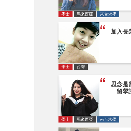
學士
馬來西亞
來台求學
加入長
學士
台灣
思念是
留學
學士
馬來西亞
來台求學