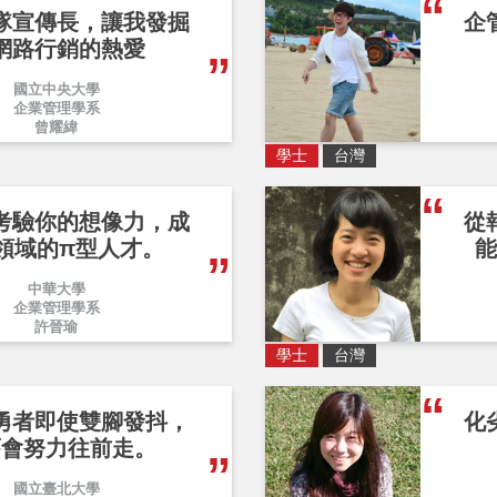
隊宣傳長，讓我發掘
企
網路行銷的熱愛
國立中央大學
企業管理學系
曾耀緯
學士
台灣
考驗你的想像力，成
從
領域的π型人才。
能
中華大學
企業管理學系
許晉瑜
學士
台灣
勇者即使雙腳發抖，
化
舊會努力往前走。
國立臺北大學