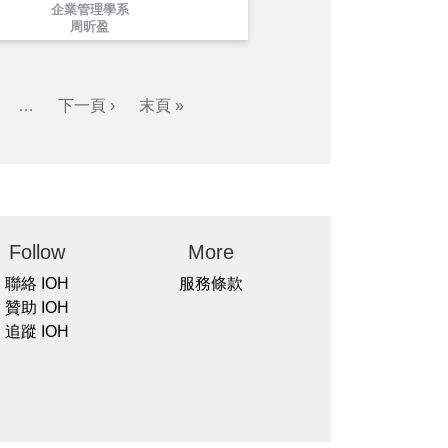
企業管理學系
周昕盈
…
下一頁 ›
末頁 »
Follow
More
聯絡 IOH
服務條款
贊助 IOH
追蹤 IOH