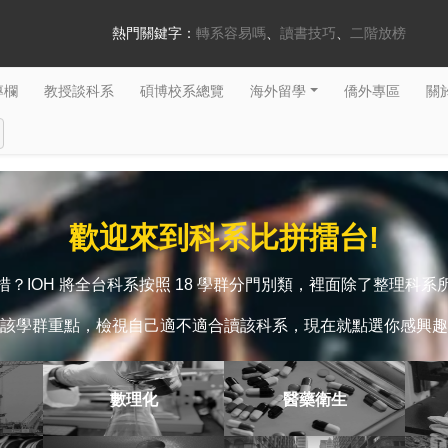
熱門關鍵字：
轉系容易嗎
讀書技巧
二階放榜
專欄
教授談科系
碩博校系總覽
海外留學
僑外專區
關於
歡迎來到科系比拼擂台!
？IOH 將全台科系按照 18 學群分門別類，裡面除了整理科
該學群重點，檢視自己適不適合讀該科系，現在就點選你感興趣
數理化
醫藥衛生