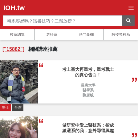
IOH.tw
校系總覽
選科系
熱門專欄
教授談科系
["15882"]
相關講座推薦
考上臺大再重考，重考戰士
的真心告白！
長庚大學
醫學系
劉唐毓
學士
台灣
做研究中愛上醫技系：按成
績選系的我，意外尋得興趣