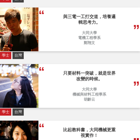
與三電一工打交道，培養邏
輯思考力。
大同大學
電機工程學系
鄭翔文
學士
台灣
只要材料一突破，就是世界
改變的時候。
大同大學
機械與材料工程學系
胡齡云
學士
台灣
比起教科書，大同機械更重
視實作！