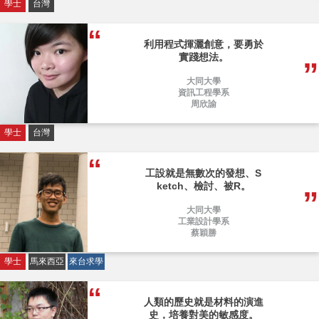
學士
台灣
利用程式揮灑創意，要勇於
實踐想法。
大同大學
資訊工程學系
周欣諭
學士
台灣
工設就是無數次的發想、S
ketch、檢討、被R。
大同大學
工業設計學系
蔡穎勝
學士
馬來西亞
來台求學
人類的歷史就是材料的演進
史，培養對美的敏感度。