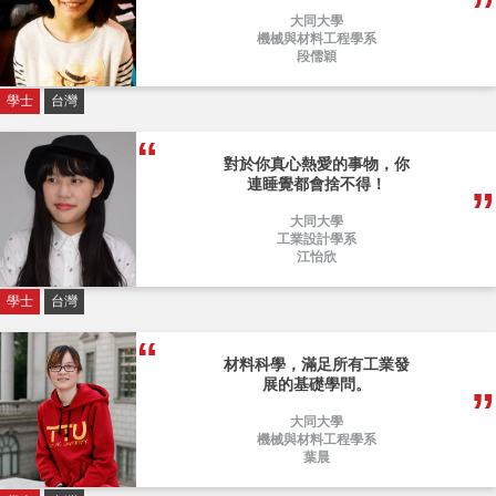
大同大學
機械與材料工程學系
段儒穎
學士
台灣
對於你真心熱愛的事物，你
連睡覺都會捨不得！
大同大學
工業設計學系
江怡欣
學士
台灣
材料科學，滿足所有工業發
展的基礎學問。
大同大學
機械與材料工程學系
葉晨