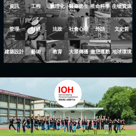
資訊
工程
數理化
醫藥衛生
生命科學
生物資源
管理
財經
法政
社會心理
外語
文史哲
建築設計
藝術
教育
大眾傳播
遊憩運動
地球環境