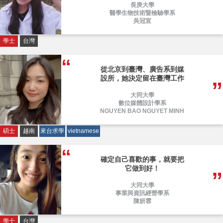
長庚大學
醫學生物技術暨檢驗學系
吳冠宣
學士
台灣
從北京到臺灣、廣告系到媒
設所，她決定留在臺灣工作
大同大學
數位媒體設計學系
NGUYEN BAO NGUYET MINH
碩士
越南
來台求學
vietnamese
確定自己喜歡的事，就要把
它做到好！
大同大學
事業與資訊經營學系
陳妍霏
學士
台灣