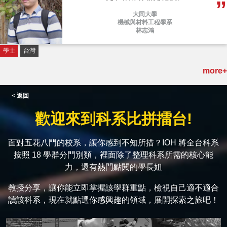
大同大學
機械與材料工程學系
林志鴻
學士
台灣
more+
< 返回
歡迎來到科系比拼擂台!
面對五花八門的校系，讓你感到不知所措？IOH 將全台科系
按照 18 學群分門別類，裡面除了整理科系所需的核心能
力，還有熱門點閱的學長姐
教授分享，讓你能立即掌握該學群重點，檢視自己適不適合
讀該科系，現在就點選你感興趣的領域，展開探索之旅吧！