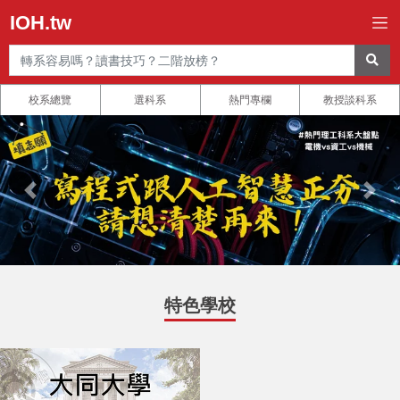
IOH.tw
校系總覽
選科系
熱門專欄
教授談科系
特色學校