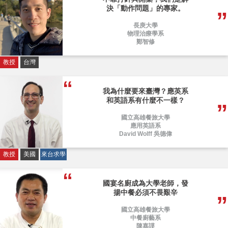
決「動作問題」的專家。
長庚大學
物理治療學系
鄭智修
教授
台灣
我為什麼要來臺灣？應英系
和英語系有什麼不一樣？
國立高雄餐旅大學
應用英語系
David Wolff 吳德偉
教授
美國
來台求學
國宴名廚成為大學老師，發
揚中餐必須不畏艱辛
國立高雄餐旅大學
中餐廚藝系
陳嘉謨