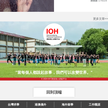
瀏覽數 179224
更多文章>>
"當每個人都說起故事，我們可以改變世界。"
© 2026 IOH 開放個人經驗平台
回到頂端
台灣求學
港澳僑外
海外留學
工作職涯