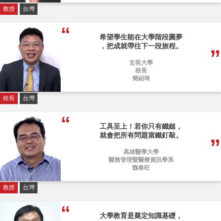
教授
台灣
希望學生能在大學階段圓夢
，把成就帶往下一段旅程。
玄奘大學
校長
簡紹琦
校長
台灣
工具至上！若你只有鐵鎚，
就會把所有問題當鐵釘敲。
高雄醫學大學
醫務管理暨醫療資訊學系
魏春旺
教授
台灣
大學教育是奠定知識基礎，