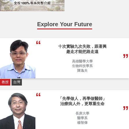
Explore Your Future
十次實驗九次失敗，跟著興
趣走才能把路走遠
高雄醫學大學
生物科技學系
陳逸夫
教授
台灣
「先學做人，再學做醫師」
治療病人外，更尊重生命
長庚大學
醫學系
楊智偉