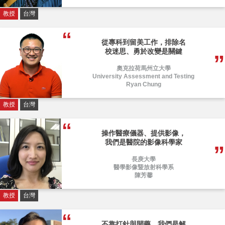
教授
台灣
從專科到留美工作，排除名
校迷思、勇於改變是關鍵
奧克拉荷馬州立大學
University Assessment and Testing
Ryan Chung
教授
台灣
操作醫療儀器、提供影像，
我們是醫院的影像科學家
長庚大學
醫學影像暨放射科學系
陳芳馨
教授
台灣
不靠打針與開藥，我們是解