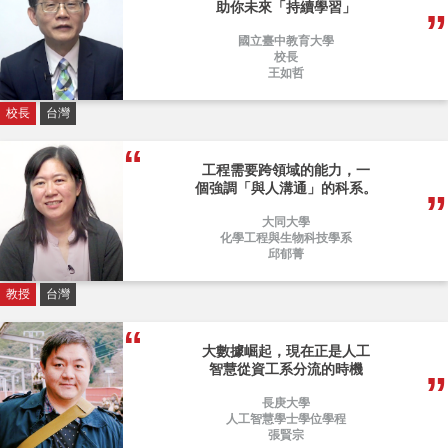
助你未來「持續學習」
國立臺中教育大學
校長
王如哲
校長
台灣
工程需要跨領域的能力，一
個強調「與人溝通」的科系。
大同大學
化學工程與生物科技學系
邱郁菁
教授
台灣
大數據崛起，現在正是人工
智慧從資工系分流的時機
長庚大學
人工智慧學士學位學程
張賢宗