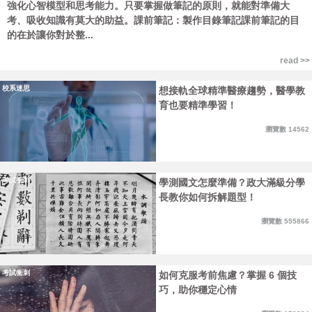
強化心智模型和思考能力。只要掌握做筆記的原則，就能對準備大
考、吸收知識有莫大的助益。課前筆記：製作目錄筆記課前筆記的目
的在於讓你對於整...
read >>
校系迷思
想接軌全球精準醫療趨勢，醫學教
育也要精準學習！
瀏覽數 14562
考試衝刺
學測國文怎麼準備？政大滿級分學
長教你如何拆解題型！
瀏覽數 555866
考試衝刺
如何克服考前焦慮？掌握 6 個技
巧，助你穩定心情