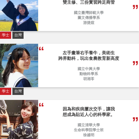
雙主修、三份實習跨足商管
國立臺灣師範大學
圖文傳播學系
游捷媗
學士
台灣
左手畫筆右手養牛，美術生
跨界動科，玩出食農教育新高度
國立中興大學
動物科學系
胡湘苓
學士
台灣
因為和疾病屢次交手，讓我
想成為貼近人心的科學家。
國立清華大學
生命科學院學士班
徐越明