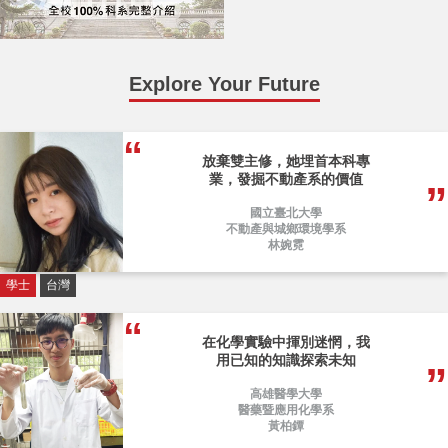
Explore Your Future
放棄雙主修，她埋首本科專
業，發掘不動產系的價值
國立臺北大學
不動產與城鄉環境學系
林婉霓
學士
台灣
在化學實驗中揮別迷惘，我
用已知的知識探索未知
高雄醫學大學
醫藥暨應用化學系
黃柏鐔