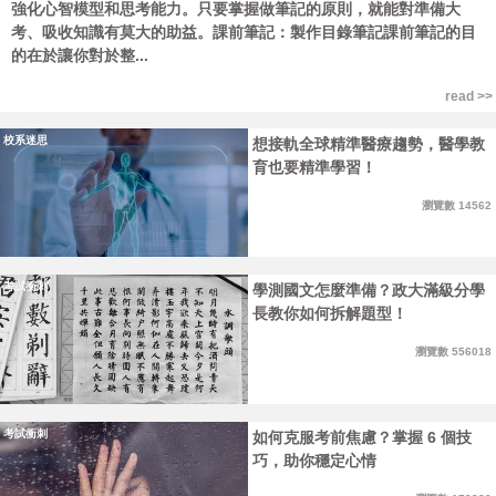
強化心智模型和思考能力。只要掌握做筆記的原則，就能對準備大
考、吸收知識有莫大的助益。課前筆記：製作目錄筆記課前筆記的目
的在於讓你對於整...
read >>
校系迷思
想接軌全球精準醫療趨勢，醫學教
育也要精準學習！
瀏覽數 14562
考試衝刺
學測國文怎麼準備？政大滿級分學
長教你如何拆解題型！
瀏覽數 556018
考試衝刺
如何克服考前焦慮？掌握 6 個技
巧，助你穩定心情