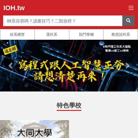
IOH.tw
校系總覽
選科系
熱門專欄
教授談科系
特色學校