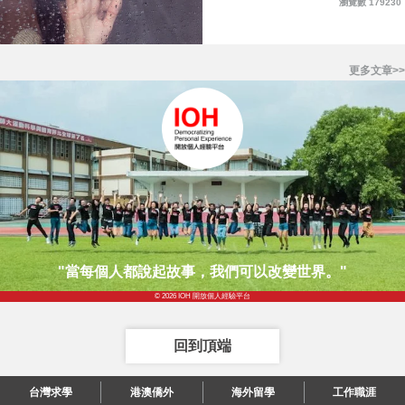
瀏覽數 179230
更多文章>>
"當每個人都說起故事，我們可以改變世界。"
© 2026 IOH 開放個人經驗平台
回到頂端
台灣求學
港澳僑外
海外留學
工作職涯