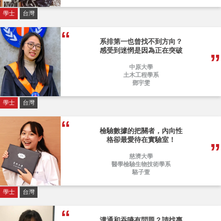
學士
台灣
系排第一也曾找不到方向？
感受到迷惘是因為正在突破
中原大學
土木工程學系
鄧宇雯
學士
台灣
檢驗數據的把關者，內向性
格卻最愛待在實驗室！
慈濟大學
醫學檢驗生物技術學系
駱子萱
學士
台灣
溝通和吞嚥有問題？請找專