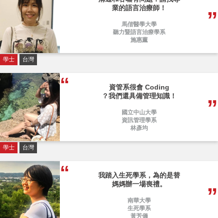
業的語言治療師！
馬偕醫學大學
聽力暨語言治療學系
施惠薰
學士
台灣
資管系很會 Coding
？我們還具備管理知識！
國立中山大學
資訊管理學系
林彥均
學士
台灣
我踏入生死學系，為的是替
媽媽辦一場喪禮。
南華大學
生死學系
黃芳儀