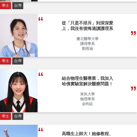
學士
台灣
從「只是不排斥」到深深愛
上，我沒有後悔過讀護理系
臺北醫學大學
護理學系
劉雨涵
學士
台灣
結合物理生醫專業，我加入
哈佛實驗室解決醫療問題！
東吳大學
物理學系
金昀廷
學士
台灣
高職生上師大！她修教程、