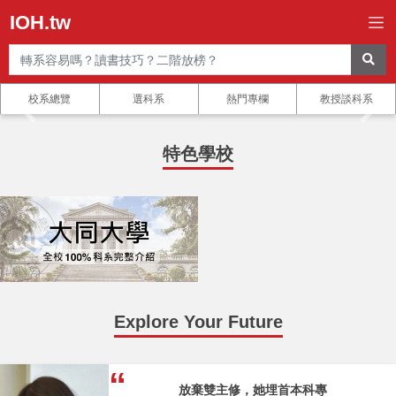
IOH.tw
校系總覽
選科系
熱門專欄
教授談科系
特色學校
Explore Your Future
放棄雙主修，她埋首本科專