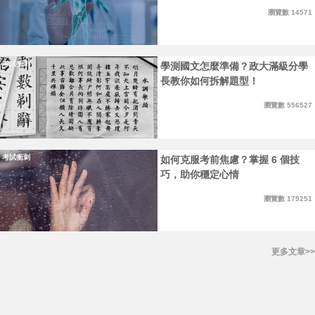
瀏覽數 14571
考試衝刺
學測國文怎麼準備？政大滿級分學
長教你如何拆解題型！
瀏覽數 556527
考試衝刺
如何克服考前焦慮？掌握 6 個技
巧，助你穩定心情
瀏覽數 179251
更多文章>>