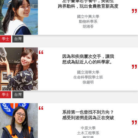
左手畫筆右手養牛，美術生
跨界動科，玩出食農教育新高度
國立中興大學
動物科學系
胡湘苓
學士
台灣
因為和疾病屢次交手，讓我
想成為貼近人心的科學家。
國立清華大學
生命科學院學士班
徐越明
學士
台灣
系排第一也曾找不到方向？
感受到迷惘是因為正在突破
中原大學
土木工程學系