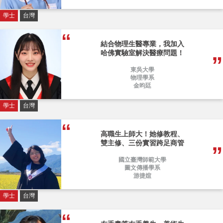
學士
台灣
結合物理生醫專業，我加入
哈佛實驗室解決醫療問題！
東吳大學
物理學系
金昀廷
學士
台灣
高職生上師大！她修教程、
雙主修、三份實習跨足商管
國立臺灣師範大學
圖文傳播學系
游捷媗
學士
台灣