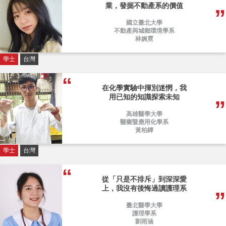
業，發掘不動產系的價值
國立臺北大學
不動產與城鄉環境學系
林婉霓
學士
台灣
在化學實驗中揮別迷惘，我
用已知的知識探索未知
高雄醫學大學
醫藥暨應用化學系
黃柏鐔
學士
台灣
從「只是不排斥」到深深愛
上，我沒有後悔過讀護理系
臺北醫學大學
護理學系
劉雨涵