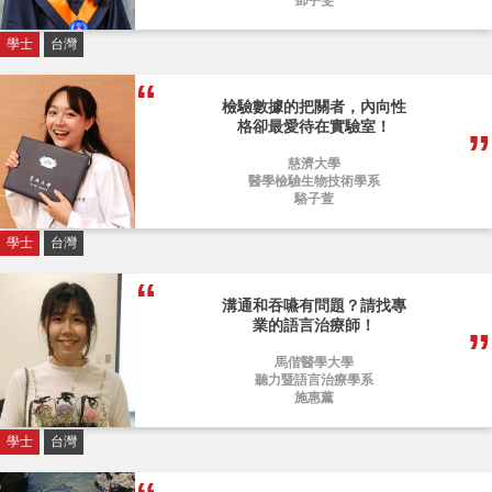
鄧宇雯
學士
台灣
檢驗數據的把關者，內向性
格卻最愛待在實驗室！
慈濟大學
醫學檢驗生物技術學系
駱子萱
學士
台灣
溝通和吞嚥有問題？請找專
業的語言治療師！
馬偕醫學大學
聽力暨語言治療學系
施惠薰
學士
台灣