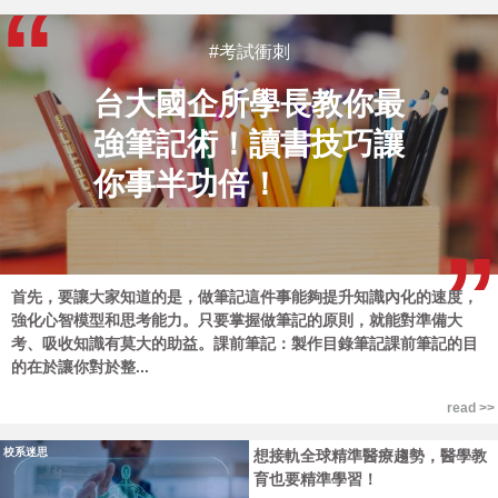
#考試衝刺
台大國企所學長教你最
強筆記術！讀書技巧讓
你事半功倍！
首先，要讓大家知道的是，做筆記這件事能夠提升知識內化的速度，
強化心智模型和思考能力。只要掌握做筆記的原則，就能對準備大
考、吸收知識有莫大的助益。課前筆記：製作目錄筆記課前筆記的目
的在於讓你對於整...
read >>
校系迷思
想接軌全球精準醫療趨勢，醫學教
育也要精準學習！