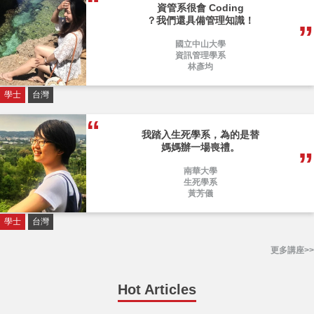
資管系很會 Coding
？我們還具備管理知識！
國立中山大學
資訊管理學系
林彥均
學士
台灣
我踏入生死學系，為的是替
媽媽辦一場喪禮。
南華大學
生死學系
黃芳儀
學士
台灣
更多講座>>
Hot Articles