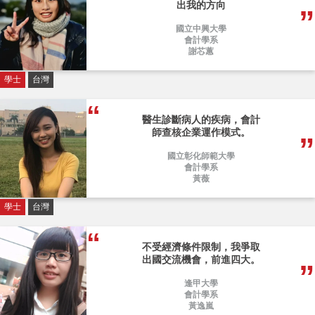
出我的方向
國立中興大學
會計學系
謝芯蕙
學士
台灣
醫生診斷病人的疾病，會計
師查核企業運作模式。
國立彰化師範大學
會計學系
黃薇
學士
台灣
不受經濟條件限制，我爭取
出國交流機會，前進四大。
逢甲大學
會計學系
黃逸嵐