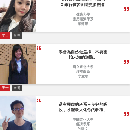
X 銀行實習創造更多機會
佛光大學
應用經濟學系
葉靜潔
學士
台灣
學會為自己做選擇，不要害
怕未知的道路。
國立臺北大學
經濟學系
李孟蓉
學士
台灣
選有興趣的科系＋良好的吸
收，才能最大化你的收穫。
中國文化大學
經濟學系
許瓊文