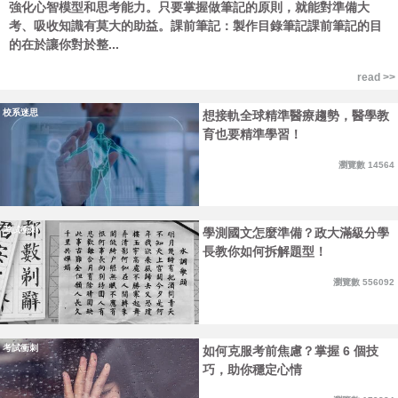
強化心智模型和思考能力。只要掌握做筆記的原則，就能對準備大
考、吸收知識有莫大的助益。課前筆記：製作目錄筆記課前筆記的目
的在於讓你對於整...
read >>
校系迷思
想接軌全球精準醫療趨勢，醫學教
育也要精準學習！
瀏覽數 14564
考試衝刺
學測國文怎麼準備？政大滿級分學
長教你如何拆解題型！
瀏覽數 556092
考試衝刺
如何克服考前焦慮？掌握 6 個技
巧，助你穩定心情