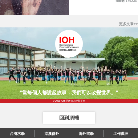
瀏覽數 179234
更多文章>>
"當每個人都說起故事，我們可以改變世界。"
© 2026 IOH 開放個人經驗平台
回到頂端
台灣求學
港澳僑外
海外留學
工作職涯