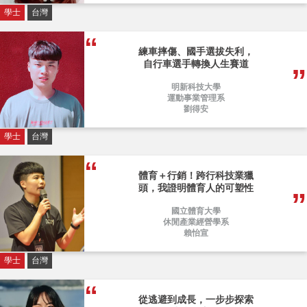
學士
台灣
練車摔傷、國手選拔失利，
自行車選手轉換人生賽道
明新科技大學
運動事業管理系
劉得安
學士
台灣
體育＋行銷！跨行科技業獵
頭，我證明體育人的可塑性
國立體育大學
休閒產業經營學系
賴怡宣
學士
台灣
從逃避到成長，一步步探索