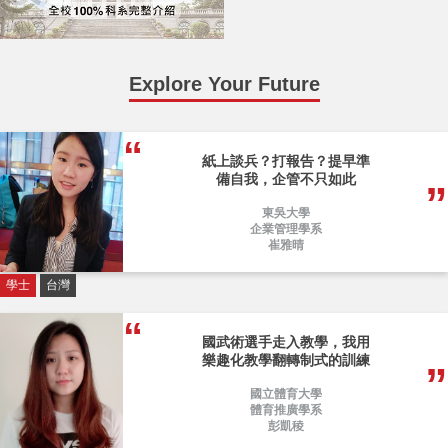
Explore Your Future
紙上談兵？打報告？提早準
備自我，企管不只如此
東吳大學
企業管理學系
崔雅晴
學士
台灣
國武術選手走入教學，我用
樂趣化教學翻轉制式的訓練
國立體育大學
體育推廣學系
彭凱稜