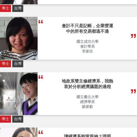
學士
台灣
會計不只是記帳，企業營運
中的所有交易都逃不過
國立成功大學
會計學系
李家欣
學士
台灣
地政系雙主修經濟系，我熱
衷於分析經濟議題的過程
國立臺北大學
經濟學系
蘇家叡
學士
台灣
讀經濟系能當股神？證照