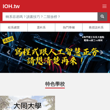
IOH.tw
校系總覽
選科系
熱門專欄
教授談科系
特色學校