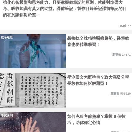
強化心智模型和思考能力。只要掌握做筆記的原則，就能對準備大
考、吸收知識有莫大的助益。課前筆記：製作目錄筆記課前筆記的目
的在於讓你對於整...
read >>
校系迷思
想接軌全球精準醫療趨勢，醫學教
育也要精準學習！
瀏覽數 14571
考試衝刺
學測國文怎麼準備？政大滿級分學
長教你如何拆解題型！
瀏覽數 556520
考試衝刺
如何克服考前焦慮？掌握 6 個技
巧，助你穩定心情