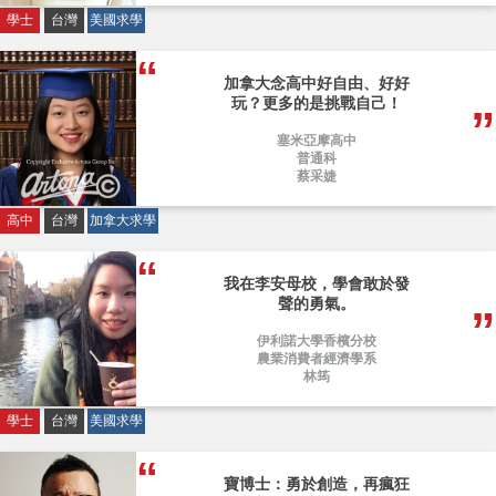
學士
台灣
美國求學
加拿大念高中好自由、好好
玩？更多的是挑戰自己！
塞米亞摩高中
普通科
蔡采婕
高中
台灣
加拿大求學
我在李安母校，學會敢於發
聲的勇氣。
伊利諾大學香檳分校
農業消費者經濟學系
林筠
學士
台灣
美國求學
寶博士：勇於創造，再瘋狂