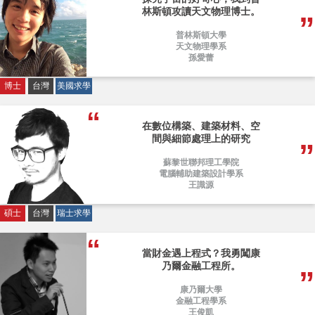
林斯頓攻讀天文物理博士。
普林斯頓大學
天文物理學系
孫愛蕾
博士
台灣
美國求學
在數位構築、建築材料、空
間與細節處理上的研究
蘇黎世聯邦理工學院
電腦輔助建築設計學系
王識源
碩士
台灣
瑞士求學
當財金遇上程式？我勇闖康
乃爾金融工程所。
康乃爾大學
金融工程學系
王俊凱