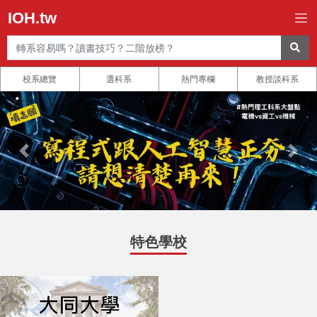
IOH.tw
校系總覽
選科系
熱門專欄
教授談科系
特色學校