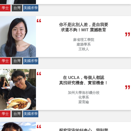
學士
台灣
美國求學
你不是比別人差，是自我要
求還不夠！MIT 震撼教育
麻省理工學院
建築學系
王映人
學士
台灣
美國求學
在 UCLA，每個人都認
真找研究機會、實習機會！
加州大學洛杉磯分校
化學系
梁育綸
學士
台灣
美國求學
探究宇宙的好奇心，我到普