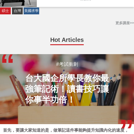
碩士
台灣
美國求學
更多講座>>
Hot Articles
#考試衝刺
台大國企所學長教你最
強筆記術！讀書技巧讓
你事半功倍！
首先，要讓大家知道的是，做筆記這件事能夠提升知識內化的速度，