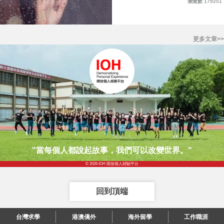
瀏覽數 179251
更多文章>>
"當每個人都說起故事，我們可以改變世界。"
© 2026 IOH 開放個人經驗平台
回到頂端
台灣求學
港澳僑外
海外留學
工作職涯