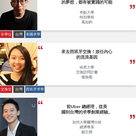
的夢想，都有被實踐的可能
奇點大學
特別學程
葛如鈞
非學位
台灣
美國求學
來去西班牙交換！放任內心
的流浪基因
哈恩大學
交換訪問計畫
楊渝惠
交換生
台灣
西班牙求學
前Uber 總經理，從美
國到台灣的求學創業經驗。
加州大學爾灣分校
經濟學系
顧立楷