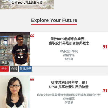
Explore Your Future
學校90%老師來自業界，
獲取設計界最新資訊與觀念
帕森設計學院
建築學系
劉恒瑋
學士
台灣
美國求學
從非營利到慈善學，在 I
UPUI 共享改變世界的熱情
印第安納大學與普渡大學印第安納波利斯聯合分校
慈善學系
何䓝涵