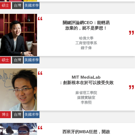
碩士
台灣
美國求學
關鍵評論網CEO：能輕易
放棄的，就不是夢想！
哈佛大學
工商管理學系
鍾子偉
碩士
台灣
美國求學
MIT MediaLab
：創新根本在於可以接受失敗
麻省理工學院
媒體實驗室
李務熙
博士
台灣
美國求學
西班牙的MBA狂想，開啟