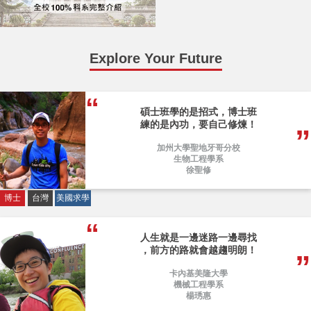
Explore Your Future
碩士班學的是招式，博士班
練的是內功，要自己修煉！
加州大學聖地牙哥分校
生物工程學系
徐聖修
博士
台灣
美國求學
人生就是一邊迷路一邊尋找
，前方的路就會越趨明朗！
卡內基美隆大學
機械工程學系
楊琇惠