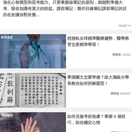
強化心智模型和思考能力。只要掌握做筆記的原則，就能對準備大
考、吸收知識有莫大的助益。課前筆記：製作目錄筆記課前筆記的目
的在於讓你對於整...
read >>
校系迷思
想接軌全球精準醫療趨勢，醫學教
育也要精準學習！
瀏覽數 14562
考試衝刺
學測國文怎麼準備？政大滿級分學
長教你如何拆解題型！
瀏覽數 555827
考試衝刺
如何克服考前焦慮？掌握 6 個技
巧，助你穩定心情