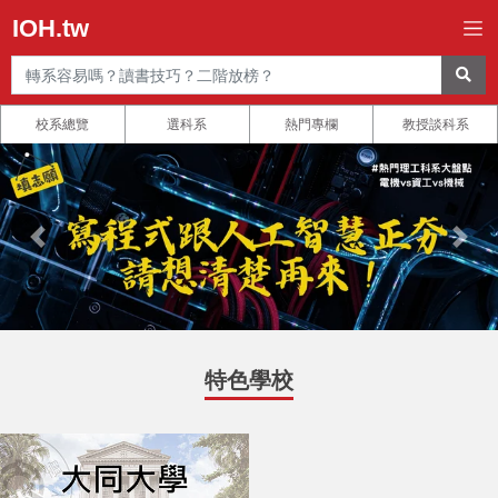
IOH.tw
校系總覽
選科系
熱門專欄
教授談科系
特色學校