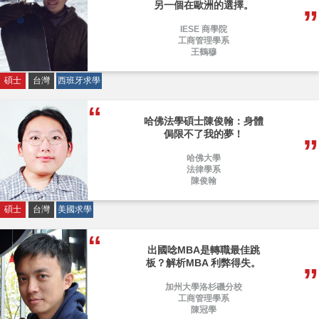
另一個在歐洲的選擇。
IESE 商學院
工商管理學系
王鶴穆
碩士
台灣
西班牙求學
哈佛法學碩士陳俊翰：身體
侷限不了我的夢！
哈佛大學
法律學系
陳俊翰
碩士
台灣
美國求學
出國唸MBA是轉職最佳跳
板？解析MBA 利弊得失。
加州大學洛杉磯分校
工商管理學系
陳冠學