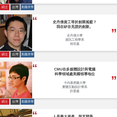
碩士
台灣
美國求學
史丹佛資工等於創業搖籃？
我在矽谷見證的創新。
史丹佛大學
資訊工程學系
程世嘉
碩士
台灣
美國求學
CMU在多媒體設計與電腦
科學領域處美國領導地位
卡內基美隆大學
實體互動設計學系
許晏嘉
碩士
台灣
美國求學
人是最大資產，與其競爭，