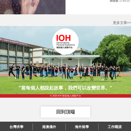
瀏覽數 179215
更多文章>>
"當每個人都說起故事，我們可以改變世界。"
© 2026 IOH 開放個人經驗平台
回到頂端
台灣求學
港澳僑外
海外留學
工作職涯