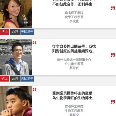
不如彼此合作、互利共生！
麻省理工學院
化學工程學系
李玟萱
博士
台灣
美國求學
從非自發性出國留學，我找
到對醫療的興趣繼續深造。
德州大學休士頓醫學中心
公共衛生學系
蔡冠威
碩士
台灣
美國求學
受到諾貝爾獎得主的激勵，
為生物學癡狂的生物博士。
麻省理工學院
生物工程學系
顧嘉安