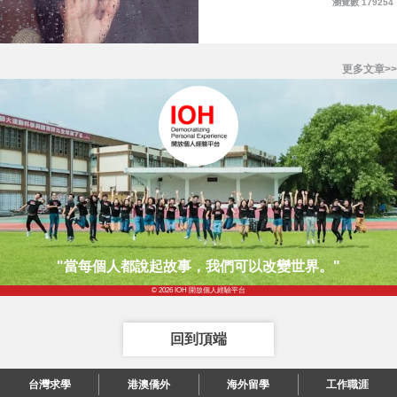
瀏覽數 179254
更多文章>>
"當每個人都說起故事，我們可以改變世界。"
© 2026 IOH 開放個人經驗平台
回到頂端
台灣求學
港澳僑外
海外留學
工作職涯