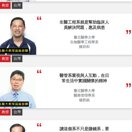
教授
台灣
生醫工程系就是幫助臨床人
員解決問題，惠及病患
臺北醫學大學
生物醫學工程學系
陳祥和
教授
台灣
醫管系重視與人互動，在日
常生活中實踐關懷的精神
臺北醫學大學
醫務管理學系
楊哲銘
教授
台灣
讀這個系不只是賺錢系，要