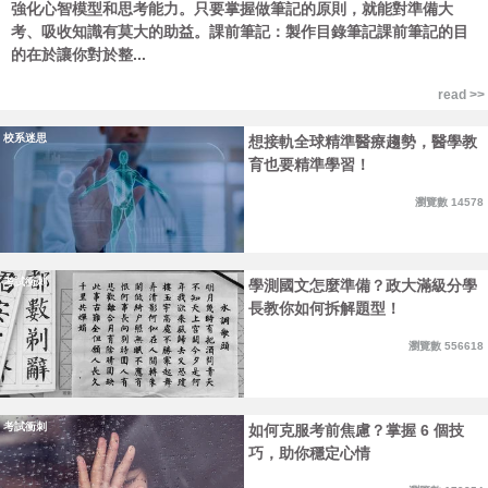
強化心智模型和思考能力。只要掌握做筆記的原則，就能對準備大
考、吸收知識有莫大的助益。課前筆記：製作目錄筆記課前筆記的目
的在於讓你對於整...
read >>
校系迷思
想接軌全球精準醫療趨勢，醫學教
育也要精準學習！
瀏覽數 14578
考試衝刺
學測國文怎麼準備？政大滿級分學
長教你如何拆解題型！
瀏覽數 556618
考試衝刺
如何克服考前焦慮？掌握 6 個技
巧，助你穩定心情