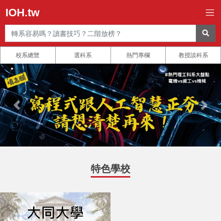
IOH.tw
校系總覽
選科系
熱門專欄
教授談科系
特色學校