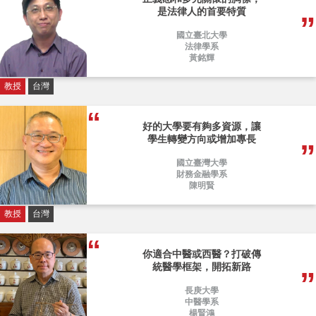
是法律人的首要特質
國立臺北大學
法律學系
黃銘輝
教授
台灣
好的大學要有夠多資源，讓
學生轉變方向或增加專長
國立臺灣大學
財務金融學系
陳明賢
教授
台灣
你適合中醫或西醫？打破傳
統醫學框架，開拓新路
長庚大學
中醫學系
楊賢鴻