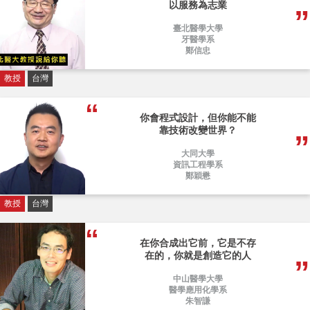
以服務為志業
臺北醫學大學
牙醫學系
鄭信忠
教授
台灣
你會程式設計，但你能不能
靠技術改變世界？
大同大學
資訊工程學系
鄭穎懋
教授
台灣
在你合成出它前，它是不存
在的，你就是創造它的人
中山醫學大學
醫學應用化學系
朱智謙