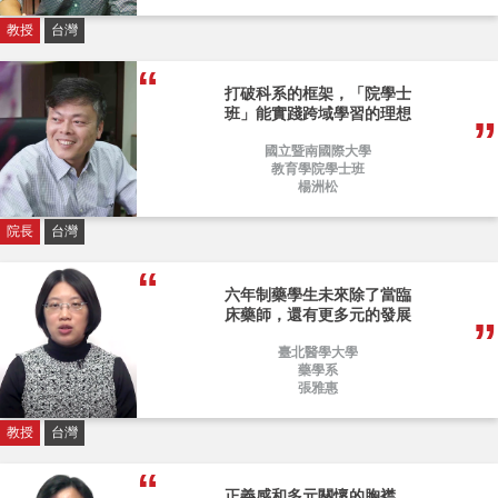
教授
台灣
打破科系的框架，「院學士
班」能實踐跨域學習的理想
國立暨南國際大學
教育學院學士班
楊洲松
院長
台灣
六年制藥學生未來除了當臨
床藥師，還有更多元的發展
臺北醫學大學
藥學系
張雅惠
教授
台灣
正義感和多元關懷的胸襟，