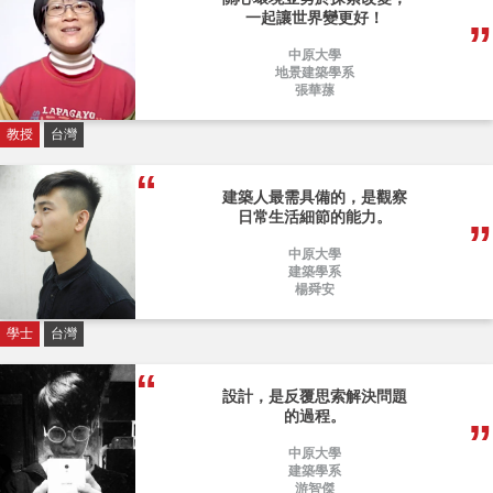
一起讓世界變更好！
中原大學
地景建築學系
張華蓀
教授
台灣
建築人最需具備的，是觀察
日常生活細節的能力。
中原大學
建築學系
楊舜安
學士
台灣
設計，是反覆思索解決問題
的過程。
中原大學
建築學系
游智傑