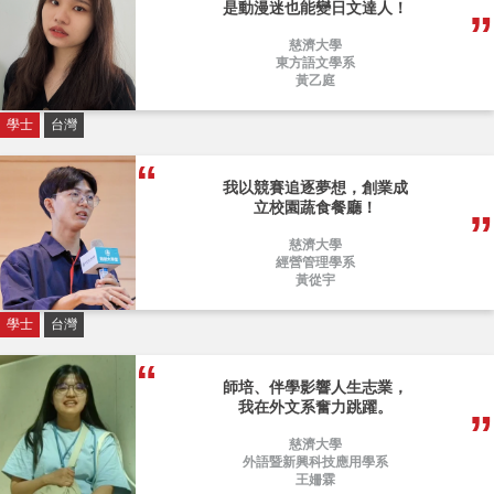
是動漫迷也能變日文達人！
慈濟大學
東方語文學系
黃乙庭
學士
台灣
我以競賽追逐夢想，創業成
立校園蔬食餐廳！
慈濟大學
經營管理學系
黃從宇
學士
台灣
師培、伴學影響人生志業，
我在外文系奮力跳躍。
慈濟大學
外語暨新興科技應用學系
王姍霖