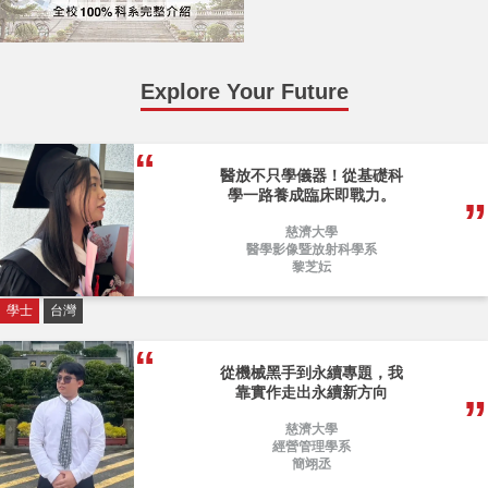
Explore Your Future
醫放不只學儀器！從基礎科
學一路養成臨床即戰力。
慈濟大學
醫學影像暨放射科學系
黎芝妘
學士
台灣
從機械黑手到永續專題，我
靠實作走出永續新方向
慈濟大學
經營管理學系
簡翊丞