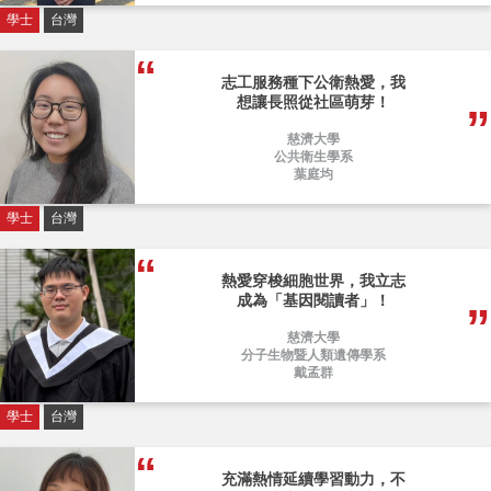
學士
台灣
志工服務種下公衛熱愛，我
想讓長照從社區萌芽！
慈濟大學
公共衛生學系
葉庭均
學士
台灣
熱愛穿梭細胞世界，我立志
成為「基因閱讀者」！
慈濟大學
分子生物暨人類遺傳學系
戴孟群
學士
台灣
充滿熱情延續學習動力，不