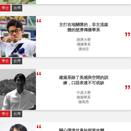
學士
台灣
主打在地關懷的，非主流媒
體的慈濟傳播學系
慈濟大學
傳播學系
潘信安
學士
台灣
建築系除了美感與空間的訓
練，口語表達不可或缺
中原大學
建築學系
陳禹秀
學士
台灣
關心環境並勇於探索改變，