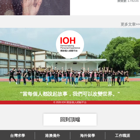
瀏覽數 179235
更多文章>>
"當每個人都說起故事，我們可以改變世界。"
© 2026 IOH 開放個人經驗平台
回到頂端
台灣求學
港澳僑外
海外留學
工作職涯