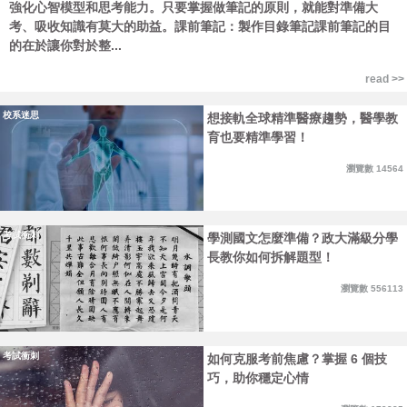
強化心智模型和思考能力。只要掌握做筆記的原則，就能對準備大
考、吸收知識有莫大的助益。課前筆記：製作目錄筆記課前筆記的目
的在於讓你對於整...
read >>
校系迷思
想接軌全球精準醫療趨勢，醫學教
育也要精準學習！
瀏覽數 14564
考試衝刺
學測國文怎麼準備？政大滿級分學
長教你如何拆解題型！
瀏覽數 556113
考試衝刺
如何克服考前焦慮？掌握 6 個技
巧，助你穩定心情