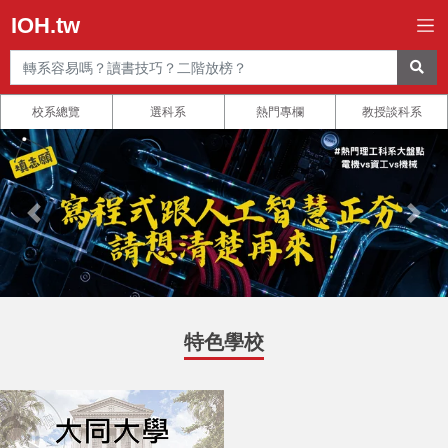
IOH.tw
校系總覽
選科系
熱門專欄
教授談科系
特色學校